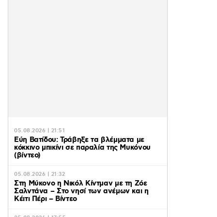
05.08.2026 | 21:51
Εύη Βατίδου: Τράβηξε τα βλέμματα με
κόκκινο μπικίνι σε παραλία της Μυκόνου
(βίντεο)
05.08.2026 | 21:32
Στη Μύκονο η Νικόλ Κίντμαν με τη Ζόε
Σαλντάνα – Στο νησί των ανέμων και η
Κέιτι Πέρι – Βίντεο