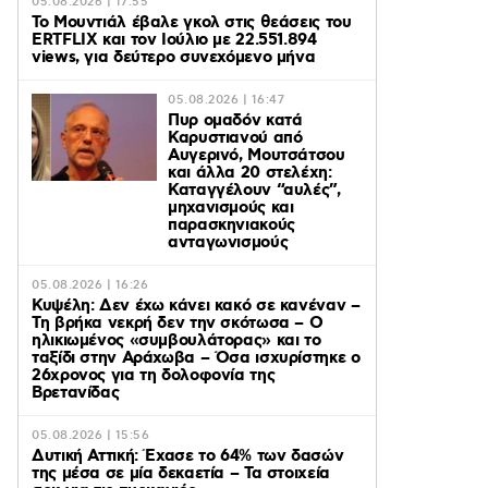
05.08.2026 | 17:55
Το Μουντιάλ έβαλε γκολ στις θεάσεις του
ERTFLIX και τον Ιούλιο με 22.551.894
views, για δεύτερο συνεχόμενο μήνα
05.08.2026 | 16:47
Πυρ ομαδόν κατά
Καρυστιανού από
Αυγερινό, Μουτσάτσου
και άλλα 20 στελέχη:
Καταγγέλουν “αυλές”,
μηχανισμούς και
παρασκηνιακούς
ανταγωνισμούς
05.08.2026 | 16:26
Κυψέλη: Δεν έχω κάνει κακό σε κανέναν –
Τη βρήκα νεκρή δεν την σκότωσα – Ο
ηλικιωμένος «συμβουλάτορας» και το
ταξίδι στην Αράχωβα – Όσα ισχυρίστηκε ο
26χρονος για τη δολοφονία της
Βρετανίδας
05.08.2026 | 15:56
Δυτική Αττική: Έχασε το 64% των δασών
της μέσα σε μία δεκαετία – Τα στοιχεία