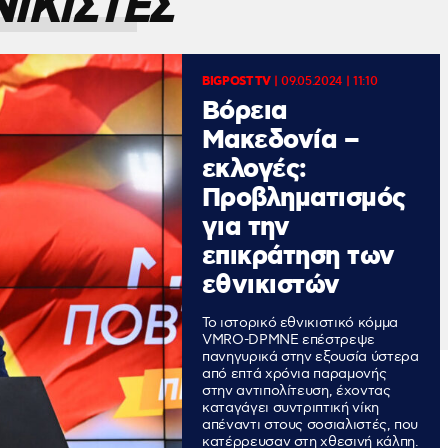
ΙΚΙΣΤΕΣ
BIGPOST TV
|
09.05.2024 | 11:10
Βόρεια
Μακεδονία –
εκλογές:
Προβληματισμός
για την
επικράτηση των
εθνικιστών
Το ιστορικό εθνικιστικό κόμμα
VMRO-DPMNE επέστρεψε
πανηγυρικά στην εξουσία ύστερα
από επτά χρόνια παραμονής
στην αντιπολίτευση, έχοντας
καταγάγει συντριπτική νίκη
απέναντι στους σοσιαλιστές, που
κατέρρευσαν στη χθεσινή κάλπη.