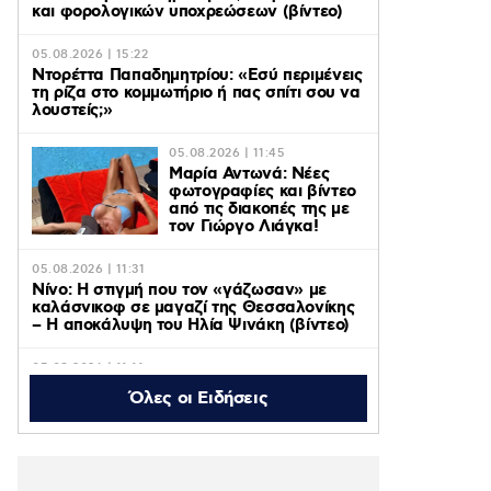
και φορολογικών υποχρεώσεων (βίντεο)
05.08.2026 | 15:22
Ντορέττα Παπαδημητρίου: «Εσύ περιμένεις
τη ρίζα στο κομμωτήριο ή πας σπίτι σου να
λουστείς;»
05.08.2026 | 11:45
Μαρία Αντωνά: Νέες
φωτογραφίες και βίντεο
από τις διακοπές της με
τον Γιώργο Λιάγκα!
05.08.2026 | 11:31
Νίνο: Η στιγμή που τον «γάζωσαν» με
καλάσνικοφ σε μαγαζί της Θεσσαλονίκης
– Η αποκάλυψη του Ηλία Ψινάκη (βίντεο)
05.08.2026 | 11:11
Axios: ΗΠΑ, Ιράν και Ομάν κοντά σε
Όλες οι Ειδήσεις
συμφωνία για το άνοιγμα των Στενών του
Ορμούζ – Οι όροι
05.08.2026 | 10:48
Η «Πρωινή Ζώνη» του ACTION 24