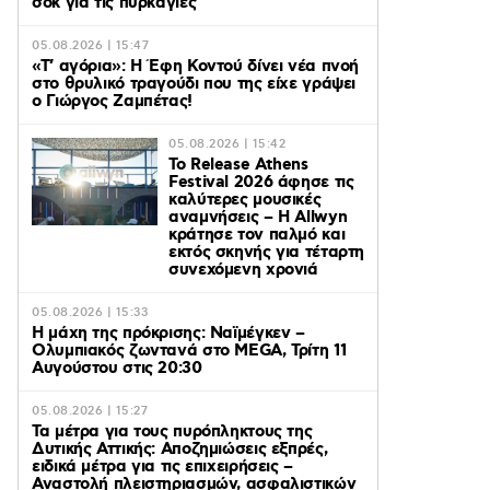
σοκ για τις πυρκαγιές
05.08.2026 | 15:47
«Τ’ αγόρια»: Η Έφη Κοντού δίνει νέα πνοή
στο θρυλικό τραγούδι που της είχε γράψει
ο Γιώργος Ζαμπέτας!
05.08.2026 | 15:42
Το Release Athens
Festival 2026 άφησε τις
καλύτερες μουσικές
αναμνήσεις – Η Allwyn
κράτησε τον παλμό και
εκτός σκηνής για τέταρτη
συνεχόμενη χρονιά
05.08.2026 | 15:33
Η μάχη της πρόκρισης: Ναϊμέγκεν –
Ολυμπιακός ζωντανά στο MEGA, Τρίτη 11
Αυγούστου στις 20:30
05.08.2026 | 15:27
Τα μέτρα για τους πυρόπληκτους της
Δυτικής Αττικής: Αποζημιώσεις εξπρές,
ειδικά μέτρα για τις επιχειρήσεις –
Αναστολή πλειστηριασμών, ασφαλιστικών