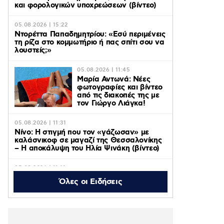
και φορολογικών υποχρεώσεων (βίντεο)
05.08.2026 | 15:22
Ντορέττα Παπαδημητρίου: «Εσύ περιμένεις
τη ρίζα στο κομμωτήριο ή πας σπίτι σου να
λουστείς;»
05.08.2026 | 11:45
Μαρία Αντωνά: Νέες
φωτογραφίες και βίντεο
από τις διακοπές της με
τον Γιώργο Λιάγκα!
05.08.2026 | 11:31
Νίνο: Η στιγμή που τον «γάζωσαν» με
καλάσνικοφ σε μαγαζί της Θεσσαλονίκης
– Η αποκάλυψη του Ηλία Ψινάκη (βίντεο)
05.08.2026 | 11:11
Axios: ΗΠΑ, Ιράν και Ομάν κοντά σε
Όλες οι Ειδήσεις
συμφωνία για το άνοιγμα των Στενών του
Ορμούζ – Οι όροι
05.08.2026 | 10:48
Η «Πρωινή Ζώνη» του ACTION 24