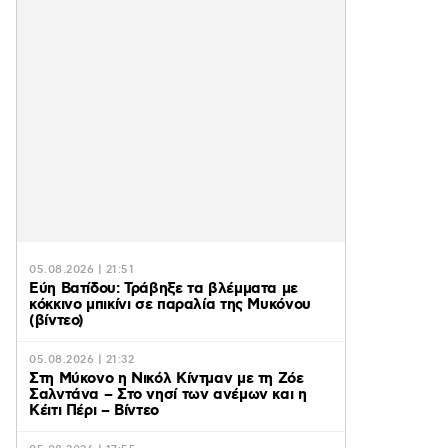
05.08.2026 | 21:51
Εύη Βατίδου: Τράβηξε τα βλέμματα με
κόκκινο μπικίνι σε παραλία της Μυκόνου
(βίντεο)
05.08.2026 | 21:32
Στη Μύκονο η Νικόλ Κίντμαν με τη Ζόε
Σαλντάνα – Στο νησί των ανέμων και η
Κέιτι Πέρι – Βίντεο