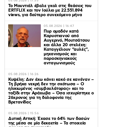
05.08.2026 | 17:55
Το Μουντιάλ έβαλε γκολ στις θεάσεις του
ERTFLIX και τον Ιούλιο με 22.551.894
views, για δεύτερο συνεχόμενο μήνα
05.08.2026 | 16:47
Πυρ ομαδόν κατά
Καρυστιανού από
Αυγερινό, Μουτσάτσου
και άλλα 20 στελέχη:
Καταγγέλουν “αυλές”,
μηχανισμούς και
παρασκηνιακούς
ανταγωνισμούς
05.08.2026 | 16:26
Κυψέλη: Δεν έχω κάνει κακό σε κανέναν –
Τη βρήκα νεκρή δεν την σκότωσα – Ο
ηλικιωμένος «συμβουλάτορας» και το
ταξίδι στην Αράχωβα – Όσα ισχυρίστηκε ο
26χρονος για τη δολοφονία της
Βρετανίδας
05.08.2026 | 15:56
Δυτική Αττική: Έχασε το 64% των δασών
της μέσα σε μία δεκαετία – Τα στοιχεία