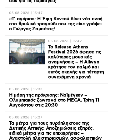
σοκ για τις πυρκαγιές
05.08.2026 | 15:47
«Τ’ αγόρια»: Η Έφη Κοντού δίνει νέα πνοή
στο θρυλικό τραγούδι που της είχε γράψει
ο Γιώργος Ζαμπέτας!
05.08.2026 | 15:42
Το Release Athens
Festival 2026 άφησε τις
καλύτερες μουσικές
αναμνήσεις – Η Allwyn
κράτησε τον παλμό και
εκτός σκηνής για τέταρτη
συνεχόμενη χρονιά
05.08.2026 | 15:33
Η μάχη της πρόκρισης: Ναϊμέγκεν –
Ολυμπιακός ζωντανά στο MEGA, Τρίτη 11
Αυγούστου στις 20:30
05.08.2026 | 15:27
Τα μέτρα για τους πυρόπληκτους της
Δυτικής Αττικής: Αποζημιώσεις εξπρές,
ειδικά μέτρα για τις επιχειρήσεις –
Αναστολή πλειστηριασμών, ασφαλιστικών