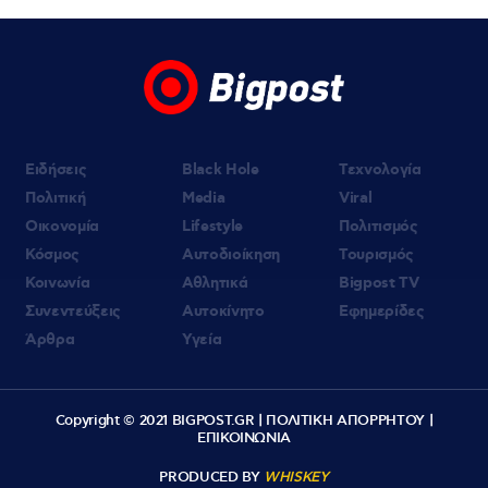
Ειδήσεις
Black Hole
Τεχνολογία
Πολιτική
Media
Viral
Οικονομία
Lifestyle
Πολιτισμός
Κόσμος
Αυτοδιοίκηση
Τουρισμός
Κοινωνία
Αθλητικά
Bigpost TV
Συνεντεύξεις
Αυτοκίνητο
Εφημερίδες
Άρθρα
Υγεία
Copyright © 2021 BIGPOST.GR |
ΠΟΛΙΤΙΚΗ ΑΠΟΡΡΗΤΟΥ
|
ΕΠΙΚΟΙΝΩΝΙΑ
PRODUCED BY
WHISKEY