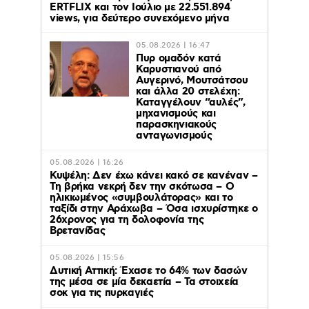
ERTFLIX και τον Ιούλιο με 22.551.894
views, για δεύτερο συνεχόμενο μήνα
05.08.2026 | 16:47
Πυρ ομαδόν κατά
Καρυστιανού από
Αυγερινό, Μουτσάτσου
και άλλα 20 στελέχη:
Καταγγέλουν “αυλές”,
μηχανισμούς και
παρασκηνιακούς
ανταγωνισμούς
05.08.2026 | 16:26
Κυψέλη: Δεν έχω κάνει κακό σε κανέναν –
Τη βρήκα νεκρή δεν την σκότωσα – Ο
ηλικιωμένος «συμβουλάτορας» και το
ταξίδι στην Αράχωβα – Όσα ισχυρίστηκε ο
26χρονος για τη δολοφονία της
Βρετανίδας
05.08.2026 | 15:56
Δυτική Αττική: Έχασε το 64% των δασών
της μέσα σε μία δεκαετία – Τα στοιχεία
σοκ για τις πυρκαγιές