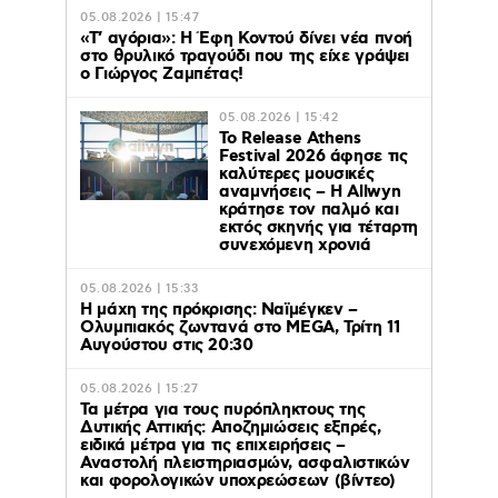
05.08.2026 | 15:47
«Τ’ αγόρια»: Η Έφη Κοντού δίνει νέα πνοή
στο θρυλικό τραγούδι που της είχε γράψει
ο Γιώργος Ζαμπέτας!
05.08.2026 | 15:42
Το Release Athens
Festival 2026 άφησε τις
καλύτερες μουσικές
αναμνήσεις – Η Allwyn
κράτησε τον παλμό και
εκτός σκηνής για τέταρτη
συνεχόμενη χρονιά
05.08.2026 | 15:33
Η μάχη της πρόκρισης: Ναϊμέγκεν –
Ολυμπιακός ζωντανά στο MEGA, Τρίτη 11
Αυγούστου στις 20:30
05.08.2026 | 15:27
Τα μέτρα για τους πυρόπληκτους της
Δυτικής Αττικής: Αποζημιώσεις εξπρές,
ειδικά μέτρα για τις επιχειρήσεις –
Αναστολή πλειστηριασμών, ασφαλιστικών
και φορολογικών υποχρεώσεων (βίντεο)