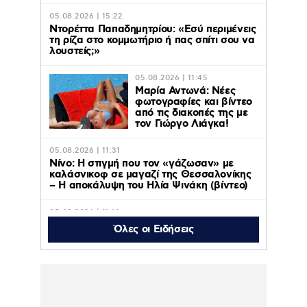
05.08.2026 | 15:22
Ντορέττα Παπαδημητρίου: «Εσύ περιμένεις
τη ρίζα στο κομμωτήριο ή πας σπίτι σου να
λουστείς;»
05.08.2026 | 11:45
Μαρία Αντωνά: Νέες
φωτογραφίες και βίντεο
από τις διακοπές της με
τον Γιώργο Λιάγκα!
05.08.2026 | 11:31
Νίνο: Η στιγμή που τον «γάζωσαν» με
καλάσνικοφ σε μαγαζί της Θεσσαλονίκης
– Η αποκάλυψη του Ηλία Ψινάκη (βίντεο)
05.08.2026 | 11:11
Axios: ΗΠΑ, Ιράν και Ομάν κοντά σε
Όλες οι Ειδήσεις
συμφωνία για το άνοιγμα των Στενών του
Ορμούζ – Οι όροι
05.08.2026 | 10:48
Η «Πρωινή Ζώνη» του ACTION 24
επιστρέφει στις 31 Αυγούστου στις 06:00