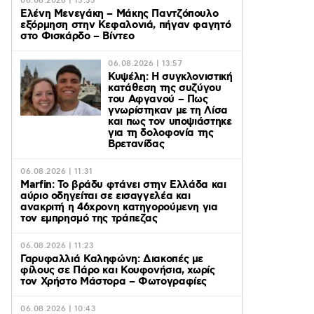
06.08.2026 | 15:35
Ελένη Μενεγάκη – Μάκης Παντζόπουλο
εξόρμηση στην Κεφαλονιά, πήγαν φαγητό
στο Φισκάρδο – Βίντεο
06.08.2026 | 13:57
Κυψέλη: Η συγκλονιστική
κατάθεση της συζύγου
του Αφγανού – Πως
γνωρίστηκαν με τη Λίσα
και πως τον υποψιάστηκε
για τη δολοφονία της
Βρετανίδας
06.08.2026 | 11:31
Marfin: Το βράδυ φτάνει στην Ελλάδα και
αύριο οδηγείται σε εισαγγελέα και
ανακριτή η 46χρονη κατηγορούμενη για
τον εμπρησμό της τράπεζας
06.08.2026 | 11:23
Γαρυφαλλιά Καληφώνη: Διακοπές με
φίλους σε Πάρο και Κουφονήσια, χωρίς
τον Χρήστο Μάστορα – Φωτογραφίες
06.08.2026 | 10:43