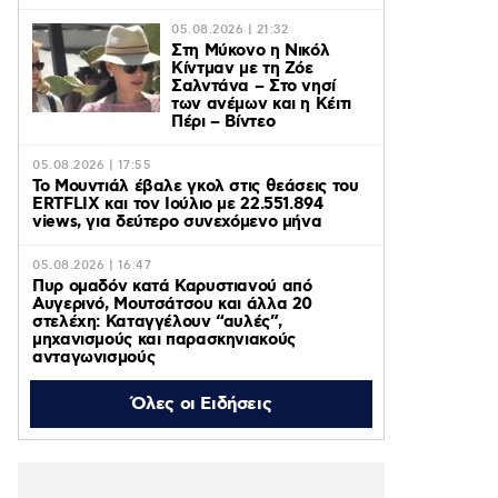
05.08.2026 | 21:32
Στη Μύκονο η Νικόλ
Κίντμαν με τη Ζόε
Σαλντάνα – Στο νησί
των ανέμων και η Κέιτι
Πέρι – Βίντεο
05.08.2026 | 17:55
Το Μουντιάλ έβαλε γκολ στις θεάσεις του
ERTFLIX και τον Ιούλιο με 22.551.894
views, για δεύτερο συνεχόμενο μήνα
05.08.2026 | 16:47
Πυρ ομαδόν κατά Καρυστιανού από
Αυγερινό, Μουτσάτσου και άλλα 20
στελέχη: Καταγγέλουν “αυλές”,
μηχανισμούς και παρασκηνιακούς
ανταγωνισμούς
Όλες οι Ειδήσεις
05.08.2026 | 16:26
Κυψέλη: Δεν έχω κάνει κακό σε κανέναν –
Τη βρήκα νεκρή δεν την σκότωσα – Ο
ηλικιωμένος «συμβουλάτορας» και το
ταξίδι στην Αράχωβα – Όσα ισχυρίστηκε ο
26χρονος για τη δολοφονία της