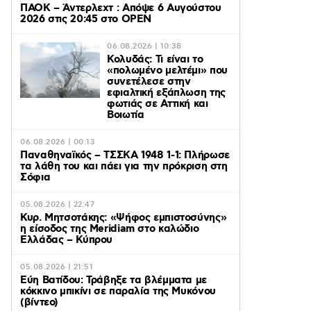
ΠΑΟΚ – Άντερλεχτ : Απόψε 6 Αυγούστου
2026 στις 20:45 στο ΟΡΕΝ
06.08.2026 | 10:38
Κολυδάς: Τι είναι το
«πολωμένο μελτέμι» που
συνετέλεσε στην
εφιαλτική εξάπλωση της
φωτιάς σε Αττική και
Βοιωτία
06.08.2026 | 00:13
Παναθηναϊκός – ΤΣΣΚΑ 1948 1-1: Πλήρωσε
τα λάθη του και πάει για την πρόκριση στη
Σόφια
05.08.2026 | 22:47
Κυρ. Μητσοτάκης: «Ψήφος εμπιστοσύνης»
η είσοδος της Meridiam στο καλώδιο
Ελλάδας – Κύπρου
05.08.2026 | 21:51
Εύη Βατίδου: Τράβηξε τα βλέμματα με
κόκκινο μπικίνι σε παραλία της Μυκόνου
(βίντεο)