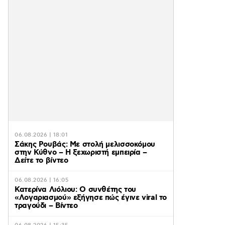
06.08.2026 | 18:01
Σάκης Ρουβάς: Με στολή μελισσοκόμου
στην Κύθνο – Η ξεχωριστή εμπειρία –
Δείτε το βίντεο
06.08.2026 | 16:05
Κατερίνα Λιόλιου: Ο συνθέτης του
«Λογαριασμού» εξήγησε πώς έγινε viral το
τραγούδι – Βίντεο