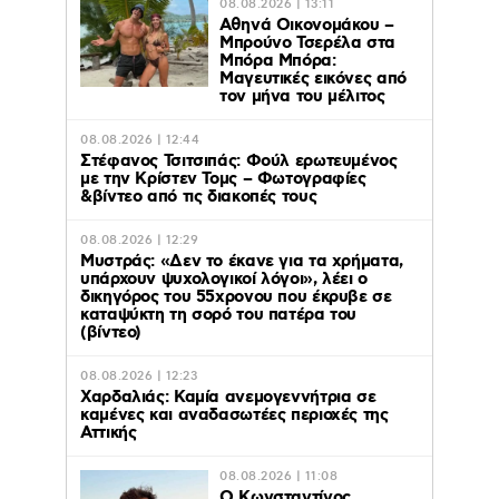
08.08.2026 | 13:11
Αθηνά Οικονομάκου –
Μπρούνο Τσερέλα στα
Μπόρα Μπόρα:
Mαγευτικές εικόνες από
τον μήνα του μέλιτος
08.08.2026 | 12:44
Στέφανος Τσιτσιπάς: Φούλ ερωτευμένος
με την Κρίστεν Τομς – Φωτογραφίες
&βίντεο από τις διακοπές τους
08.08.2026 | 12:29
Μυστράς: «Δεν το έκανε για τα χρήματα,
υπάρχουν ψυχολογικοί λόγοι», λέει ο
δικηγόρος του 55χρονου που έκρυβε σε
καταψύκτη τη σορό του πατέρα του
(βίντεο)
08.08.2026 | 12:23
Χαρδαλιάς: Καμία ανεμογεννήτρια σε
καμένες και αναδασωτέες περιοχές της
Αττικής
08.08.2026 | 11:08
Ο Κωνσταντίνος