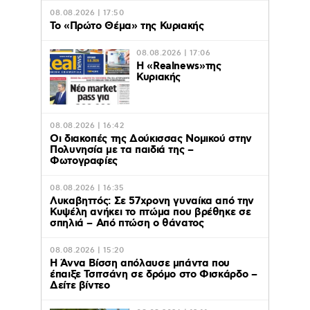
08.08.2026 | 17:50
Το «Πρώτο Θέμα» της Κυριακής
08.08.2026 | 17:06
Η «Realnews»της
Κυριακής
08.08.2026 | 16:42
Οι διακοπές της Δούκισσας Νομικού στην
Πολυνησία με τα παιδιά της –
Φωτογραφίες
08.08.2026 | 16:35
Λυκαβηττός: Σε 57χρονη γυναίκα από την
Κυψέλη ανήκει το πτώμα που βρέθηκε σε
σπηλιά – Από πτώση ο θάνατος
08.08.2026 | 15:20
Η Άννα Βίσση απόλαυσε μπάντα που
έπαιξε Τσιτσάνη σε δρόμο στο Φισκάρδο –
Δείτε βίντεο