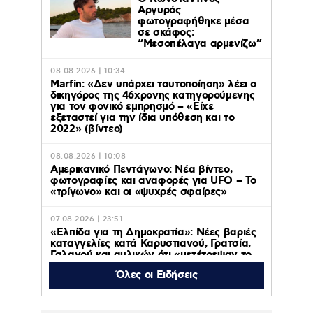
Αργυρός
φωτογραφήθηκε μέσα
σε σκάφος:
“Μεσοπέλαγα αρμενίζω”
08.08.2026 | 10:34
Marfin: «Δεν υπάρχει ταυτοποίηση» λέει ο
δικηγόρος της 46χρονης κατηγορούμενης
για τον φονικό εμπρησμό – «Είχε
εξεταστεί για την ίδια υπόθεση και το
2022» (βίντεο)
08.08.2026 | 10:08
Αμερικανικό Πεντάγωνο: Νέα βίντεο,
φωτογραφίες και αναφορές για UFO – Το
«τρίγωνο» και οι «ψυχρές σφαίρες»
07.08.2026 | 23:51
«Ελπίδα για τη Δημοκρατία»: Νέες βαριές
καταγγελίες κατά Καρυστιανού, Γρατσία,
Γαλανού και αυλικών ότι «μετέτρεψαν το
κίνημα σε φοβικό αρχηγικό κόμμα»
Όλες οι Ειδήσεις
07.08.2026 | 23:12
Κρήτη – Σοκαριστικό: