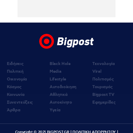
Ειδήσεις
Black Hole
Τεχνολογία
Πολιτική
Media
Viral
Οικονομία
Lifestyle
Πολιτισμός
Κόσμος
Αυτοδιοίκηση
Τουρισμός
Κοινωνία
Αθλητικά
Bigpost TV
Συνεντεύξεις
Αυτοκίνητο
Εφημερίδες
Άρθρα
Υγεία
Copyright © 2021 BIGPOST.GR |
ΠΟΛΙΤΙΚΗ ΑΠΟΡΡΗΤΟΥ
|