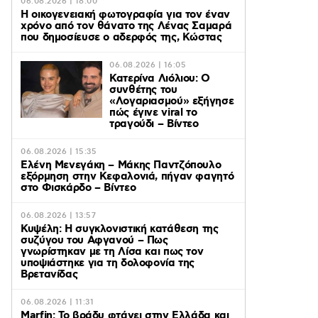
06.08.2026 | 18:00
Η οικογενειακή φωτογραφία για τον έναν
χρόνο από τον θάνατο της Λένας Σαμαρά
που δημοσίευσε ο αδερφός της, Κώστας
06.08.2026 | 16:05
Κατερίνα Λιόλιου: Ο
συνθέτης του
«Λογαριασμού» εξήγησε
πώς έγινε viral το
τραγούδι – Βίντεο
06.08.2026 | 15:35
Ελένη Μενεγάκη – Μάκης Παντζόπουλο
εξόρμηση στην Κεφαλονιά, πήγαν φαγητό
στο Φισκάρδο – Βίντεο
06.08.2026 | 13:57
Κυψέλη: Η συγκλονιστική κατάθεση της
συζύγου του Αφγανού – Πως
γνωρίστηκαν με τη Λίσα και πως τον
υποψιάστηκε για τη δολοφονία της
Βρετανίδας
06.08.2026 | 11:31
Marfin: Το βράδυ φτάνει στην Ελλάδα και