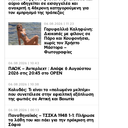
αύριο οδηγείται σε εισαγγελέα και
ανακριτή η 46χρονη κατηγορούμενη για
τον εμπρησμό της τράπεζας
06.08.2026 | 11:23
Γαρυφαλλιά Καληφώνη:
Διακοπές με φίλους σε
Πάρο και Κουφονήσια,
χωρίς τον Χρήστο
Μάστορα –
Φωτογραφίες
06.08.2026 | 10:43
ΠΑΟΚ – Άντερλεχτ : Απόψε 6 Αυγούστου
2026 στις 20:45 στο ΟΡΕΝ
06.08.2026 | 10:38
Κολυδάς: Τι είναι το «πολωμένο μελτέμι»
που συνετέλεσε στην εφιαλτική εξάπλωση
της φωτιάς σε Αττική και Βοιωτία
06.08.2026 | 00:13
Παναθηναϊκός – ΤΣΣΚΑ 1948 1-1: Πλήρωσε
τα λάθη του και πάει για την πρόκριση στη
Σόφια