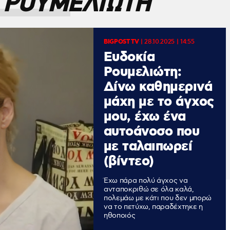
 ΡΟΥΜΕΛΙΩΤΗ
BIGPOST TV
|
28.10.2025 | 14:55
Ευδοκία
Ρουμελιώτη:
Δίνω καθημερινά
μάχη με το άγχος
μου, έχω ένα
αυτοάνοσο που
με ταλαιπωρεί
(βίντεο)
Έχω πάρα πολύ άγχος να
ανταποκριθώ σε όλα καλά,
πολεμάω με κάτι που δεν μπορώ
να το πετύχω, παραδέχτηκε η
ηθοποιός