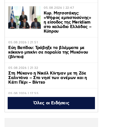
05.08.2026 | 22:47
Κυρ. Μητσοτάκης:
«Ψήφος εμπιστοσύνης»
η είσοδος της Meridiam
στο καλώδιο Ελλάδας –
Κύπρου
05.08.2026 | 21:51
Εύη Βατίδου: Τράβηξε τα βλέμματα με
κόκκινο μπικίνι σε παραλία της Μυκόνου
(βίντεο)
05.08.2026 | 21:32
Στη Μύκονο η Νικόλ Κίντμαν με τη Ζόε
Σαλντάνα – Στο νησί των ανέμων και η
Κέιτι Πέρι – Βίντεο
05.08.2026 | 17:55
Το Μουντιάλ έβαλε γκολ στις θεάσεις του
Όλες οι Ειδήσεις
ERTFLIX και τον Ιούλιο με 22.551.894
views, για δεύτερο συνεχόμενο μήνα
05.08.2026 | 16:47
Πυρ ομαδόν κατά