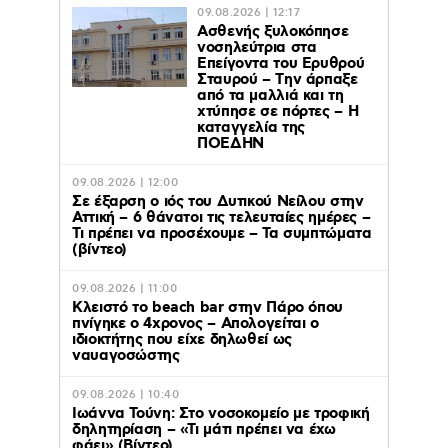
09.08.2026 | 12:17
Ασθενής ξυλοκόπησε
νοσηλεύτρια στα
Επείγοντα του Ερυθρού
Σταυρού – Tην άρπαξε
από τα μαλλιά και τη
χτύπησε σε πόρτες – Η
καταγγελία της
ΠΟΕΔΗΝ
09.08.2026 | 12:00
Σε έξαρση ο ιός του Δυτικού Νείλου στην
Αττική – 6 θάνατοι τις τελευταίες ημέρες –
Τι πρέπει να προσέχουμε – Τα συμπτώματα
(βίντεο)
09.08.2026 | 11:00
Κλειστό το beach bar στην Πάρο όπου
πνίγηκε ο 4χρονος – Απολογείται ο
ιδιοκτήτης που είχε δηλωθεί ως
ναυαγοσώστης
09.08.2026 | 10:40
Ιωάννα Τούνη: Στο νοσοκομείο με τροφική
δηλητηρίαση – «Τι μάτι πρέπει να έχω
φάει» (Βίντεο)