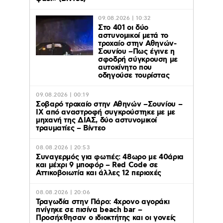
09.08.2026 | 10:32
Στο 401 οι δύο
αστυνομικοί μετά το
τροχαίο στην Αθηνών-
Σουνίου –Πως έγινε η
σφοδρή σύγκρουση με
αυτοκίνητο που
οδηγούσε τουρίστας
09.08.2026 | 00:19
Σοβαρό τροχαίο στην Αθηνών –Σουνίου –
ΙΧ από αναστροφή συγκρούστηκε με με
μηχανή της ΔΙΑΣ, δύο αστυνομικοί
τραυματίες – Βίντεο
08.08.2026 | 20:53
Συναγερμός για φωτιές: 48ωρο με 40άρια
και μέχρι 9 μποφόρ – Red Code σε
Αττικοβοιωτία και άλλες 12 περιοχές
08.08.2026 | 20:06
Τραγωδία στην Πάρο: 4χρονο αγοράκι
πνίγηκε σε πισίνα beach bar –
Προσήχθησαν ο ιδιοκτήτης και οι γονείς