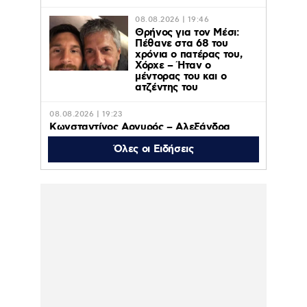
08.08.2026 | 19:46
Θρήνος για τον Μέσι:
Πέθανε στα 68 του
χρόνια ο πατέρας του,
Χόρχε – Ήταν ο
μέντορας του και ο
ατζέντης του
08.08.2026 | 19:23
Κωνσταντίνος Αργυρός – Αλεξάνδρα
Νίκα: Φωτογραφίες από τις διακοπές σε
πολυτελές γιοτ με τα δύο παιδιά τους
Όλες οι Ειδήσεις
08.08.2026 | 19:04
H «Καθημερινή της Κυριακής»
08.08.2026 | 17:50
Το «Πρώτο Θέμα» της Κυριακής
08.08.2026 | 17:06
Η «Realnews»της
Κυριακής