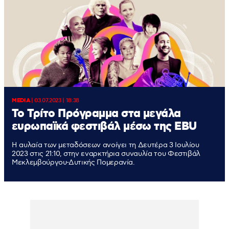
MEDIA
|
03.07.2023 | 18:38
Το Τρίτο Πρόγραμμα στα μεγάλα
ευρωπαϊκά φεστιβάλ μέσω της EBU
Η αυλαία των μεταδόσεων ανοίγει τη Δευτέρα 3 Ιουλίου
2023 στις 21:10, στην εναρκτήρια συναυλία του Φεστιβάλ
Μεκλεμβούργου-Δυτικής Πομερανία.