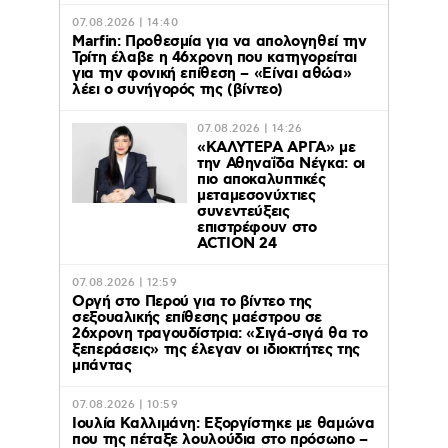
07.08.2026 | 14:40
Marfin: Προθεσμία για να απολογηθεί την
Τρίτη έλαβε η 46χρονη που κατηγορείται
για την φονική επίθεση – «Είναι αθώα»
λέει ο συνήγορός της (βίντεο)
07.08.2026 | 14:26
«ΚΑΛΥΤΕΡΑ ΑΡΓΑ» με
την Αθηναΐδα Νέγκα: οι
πιο αποκαλυπτικές
μεταμεσονύχτιες
συνεντεύξεις
επιστρέφουν στο
ACTION 24
07.08.2026 | 12:59
Οργή στο Περού για το βίντεο της
σεξουαλικής επίθεσης μαέστρου σε
26χρονη τραγουδίστρια: «Σιγά-σιγά θα το
ξεπεράσεις» της έλεγαν οι ιδιοκτήτες της
μπάντας
07.08.2026 | 10:59
Ιουλία Καλλιμάνη: Εξοργίστηκε με θαμώνα
που της πέταξε λουλούδια στο πρόσωπο –