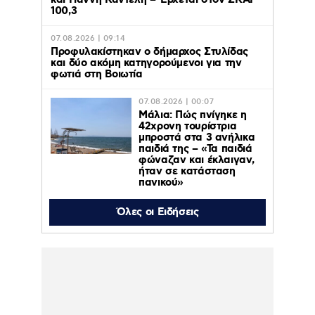
και Γιάννη Καντέλη – Έρχεται στον ΣΚΑΪ
100,3
07.08.2026 | 09:14
Προφυλακίστηκαν ο δήμαρχος Στυλίδας
και δύο ακόμη κατηγορούμενοι για την
φωτιά στη Βοιωτία
07.08.2026 | 00:07
Μάλια: Πώς πνίγηκε η
42χρονη τουρίστρια
μπροστά στα 3 ανήλικα
παιδιά της – «Τα παιδιά
φώναζαν και έκλαιγαν,
ήταν σε κατάσταση
πανικού»
06.08.2026 | 23:39
Όλες οι Ειδήσεις
ΠΑΟΚ – Αντερλεχτ 0-1: Όλα στραβά και
δύσκολα! Στο Βέλγιο η ρεβάνς για τους
Θεσσαλονικείς
06.08.2026 | 23:10
Υπόθεση Marfin: Έφθασε στην Ελλάδα η
46χρονη κατηγορούμενη για εμπρησμό –
Κρατείται στη ΓΑΔΑ- Την Παρασκευή στην