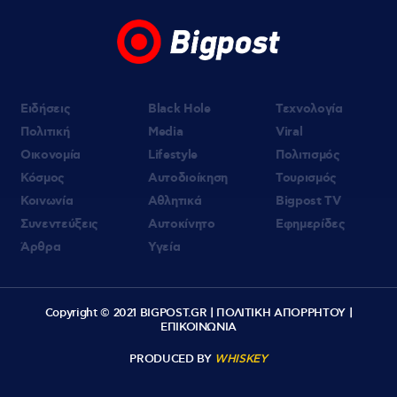
«Δύο μαύρα πουκάμισα»: Κυκλοφόρησε το
πρώτο τρέϊλερ της νέας δραματικής σειράς
του MEGA
06.08.2026 | 18:38
Πρεμιέρα στις 31 Αυγούστου στις 09:50 για
το «ACTION ΤΩΡΑ»
Ειδήσεις
Black Hole
Τεχνολογία
Πολιτική
Media
Viral
Οικονομία
Lifestyle
Πολιτισμός
Κόσμος
Αυτοδιοίκηση
Τουρισμός
Κοινωνία
Αθλητικά
Bigpost TV
Συνεντεύξεις
Αυτοκίνητο
Εφημερίδες
Άρθρα
Υγεία
Copyright © 2021 BIGPOST.GR |
ΠΟΛΙΤΙΚΗ ΑΠΟΡΡΗΤΟΥ
|
ΕΠΙΚΟΙΝΩΝΙΑ
PRODUCED BY
WHISKEY