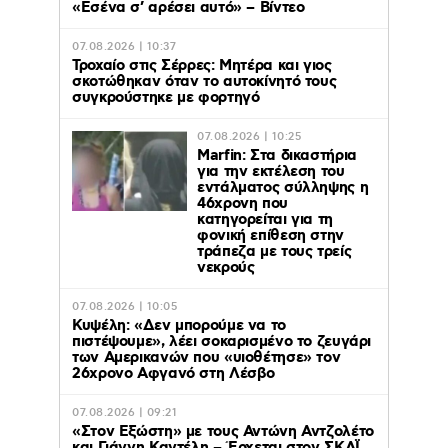
«Εσένα σ’ αρέσει αυτό» – Βίντεο
07.08.2026 | 10:37
Τροχαίο στις Σέρρες: Μητέρα και γιος
σκοτώθηκαν όταν το αυτοκίνητό τους
συγκρούστηκε με φορτηγό
07.08.2026 | 10:25
Marfin: Στα δικαστήρια
για την εκτέλεση του
εντάλματος σύλληψης η
46χρονη που
κατηγορείται για τη
φονική επίθεση στην
τράπεζα με τους τρείς
νεκρούς
07.08.2026 | 10:05
Κυψέλη: «Δεν μπορούμε να το
πιστέψουμε», λέει σοκαρισμένο το ζευγάρι
των Αμερικανών που «υιοθέτησε» τον
26χρονο Αφγανό στη Λέσβο
07.08.2026 | 09:21
«Στον Εξώστη» με τους Αντώνη Αντζολέτο