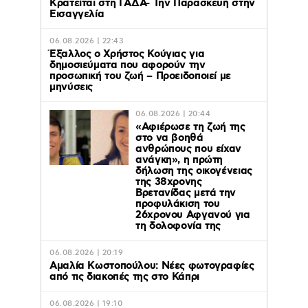
Κρατείται στη ΓΑΔΑ- Την Παρασκευή στην
Εισαγγελία
06.08.2026 | 22:43
Έξαλλος ο Χρήστος Κούγιας για
δημοσιεύματα που αφορούν την
προσωπική του ζωή – Προειδοποιεί με
μηνύσεις
06.08.2026 | 20:44
«Αφιέρωσε τη ζωή της
στο να βοηθά
ανθρώπους που είχαν
ανάγκη», η πρώτη
δήλωση της οικογένειας
της 38χρονης
Βρετανίδας μετά την
προφυλάκιση του
26χρονου Αφγανού για
τη δολοφονία της
06.08.2026 | 20:19
Αμαλία Κωστοπούλου: Νέες φωτογραφίες
από τις διακοπές της στο Κάπρι
06.08.2026 | 19:10