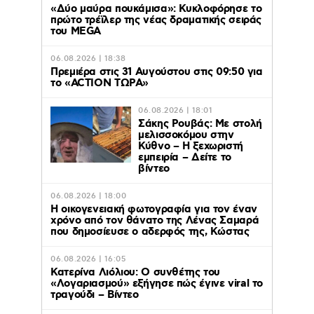
«Δύο μαύρα πουκάμισα»: Κυκλοφόρησε το
πρώτο τρέϊλερ της νέας δραματικής σειράς
του MEGA
06.08.2026 | 18:38
Πρεμιέρα στις 31 Αυγούστου στις 09:50 για
το «ACTION ΤΩΡΑ»
06.08.2026 | 18:01
Σάκης Ρουβάς: Με στολή
μελισσοκόμου στην
Κύθνο – Η ξεχωριστή
εμπειρία – Δείτε το
βίντεο
06.08.2026 | 18:00
Η οικογενειακή φωτογραφία για τον έναν
χρόνο από τον θάνατο της Λένας Σαμαρά
που δημοσίευσε ο αδερφός της, Κώστας
06.08.2026 | 16:05
Κατερίνα Λιόλιου: Ο συνθέτης του
«Λογαριασμού» εξήγησε πώς έγινε viral το
τραγούδι – Βίντεο