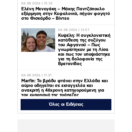
06.08.2026 | 15:35
Ελένη Μενεγάκη – Μάκης Παντζόπουλο
εξόρμηση στην Κεφαλονιά, πήγαν φαγητό
στο Φισκάρδο – Βίντεο
06.08.2026 | 13:57
Κυψέλη: Η συγκλονιστική
κατάθεση της συζύγου
του Αφγανού – Πως
γνωρίστηκαν με τη Λίσα
και πως τον υποψιάστηκε
για τη δολοφονία της
Βρετανίδας
06.08.2026 | 11:31
Marfin: Το βράδυ φτάνει στην Ελλάδα και
αύριο οδηγείται σε εισαγγελέα και
ανακριτή η 46χρονη κατηγορούμενη για
τον εμπρησμό της τράπεζας
Όλες οι Ειδήσεις
06.08.2026 | 11:23
Γαρυφαλλιά Καληφώνη: Διακοπές με
φίλους σε Πάρο και Κουφονήσια, χωρίς
τον Χρήστο Μάστορα – Φωτογραφίες