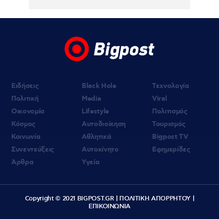
Ειδήσεις
Black Hole
Τεχνολογία
Πολιτική
Media
Viral
Οικονομία
Lifestyle
Πολιτισμός
Κόσμος
Αυτοδιοίκηση
Τουρισμός
Κοινωνία
Αθλητικά
Bigpost TV
Συνεντεύξεις
Αυτοκίνητο
Εφημερίδες
Άρθρα
Υγεία
Copyright © 2021 BIGPOST.GR |
ΠΟΛΙΤΙΚΗ ΑΠΟΡΡΗΤΟΥ
|
ΕΠΙΚΟΙΝΩΝΙΑ