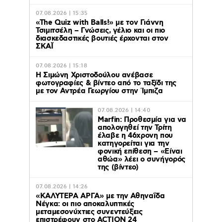
07.08.2026 | 15:35
«The Quiz with Balls!» με τον Γιάννη
Τσιμιτσέλη – Γνώσεις, γέλιο και οι πιο
διασκεδαστικές βουτιές έρχονται στον
ΣΚΑΪ
07.08.2026 | 15:18
Η Σιμώνη Χριστοδούλου ανέβασε
φωτογραφίες & βίντεο από το ταξίδι της
με τον Αντρέα Γεωργίου στην Ίμπιζα
07.08.2026 | 14:40
Marfin: Προθεσμία για να
απολογηθεί την Τρίτη
έλαβε η 46χρονη που
κατηγορείται για την
φονική επίθεση – «Είναι
αθώα» λέει ο συνήγορός
της (βίντεο)
07.08.2026 | 14:26
«ΚΑΛΥΤΕΡΑ ΑΡΓΑ» με την Αθηναΐδα
Νέγκα: οι πιο αποκαλυπτικές
μεταμεσονύχτιες συνεντεύξεις
επιστρέφουν στο ACTION 24