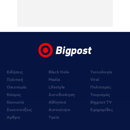
06.08.2026 | 20:19
Αμαλία Κωστοπούλου: Νέες φωτογραφίες
από τις διακοπές της στο Κάπρι
06.08.2026 | 19:10
«Δύο μαύρα πουκάμισα»: Κυκλοφόρησε το
πρώτο τρέϊλερ της νέας δραματικής σειράς
του MEGA
Ειδήσεις
Black Hole
Τεχνολογία
Πολιτική
Media
Viral
Οικονομία
Lifestyle
Πολιτισμός
Κόσμος
Αυτοδιοίκηση
Τουρισμός
Κοινωνία
Αθλητικά
Bigpost TV
Συνεντεύξεις
Αυτοκίνητο
Εφημερίδες
Άρθρα
Υγεία