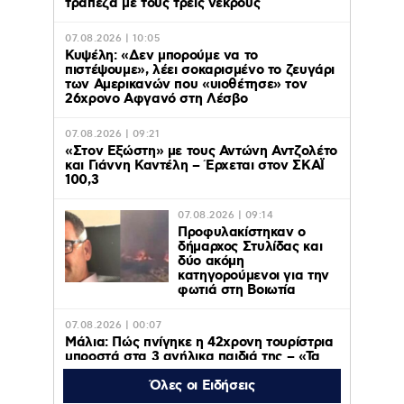
τράπεζα με τους τρείς νεκρούς
07.08.2026 | 10:05
Κυψέλη: «Δεν μπορούμε να το
πιστέψουμε», λέει σοκαρισμένο το ζευγάρι
των Αμερικανών που «υιοθέτησε» τον
26χρονο Αφγανό στη Λέσβο
07.08.2026 | 09:21
«Στον Εξώστη» με τους Αντώνη Αντζολέτο
και Γιάννη Καντέλη – Έρχεται στον ΣΚΑΪ
100,3
07.08.2026 | 09:14
Προφυλακίστηκαν ο
δήμαρχος Στυλίδας και
δύο ακόμη
κατηγορούμενοι για την
φωτιά στη Βοιωτία
07.08.2026 | 00:07
Μάλια: Πώς πνίγηκε η 42χρονη τουρίστρια
μπροστά στα 3 ανήλικα παιδιά της – «Τα
παιδιά φώναζαν και έκλαιγαν, ήταν σε
κατάσταση πανικού»
Όλες οι Ειδήσεις