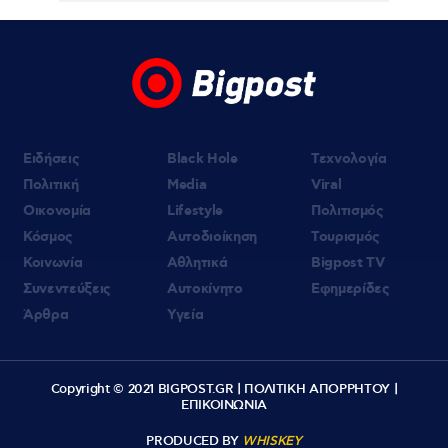
Ειδήσεις
Black Hole
Τεχνολογία
Πολιτική
Media
Viral
Οικονομία
Lifestyle
Πολιτισμός
Κόσμος
Αυτοδιοίκηση
Τουρισμός
Κοινωνία
Αθλητικά
Bigpost TV
Συνεντεύξεις
Αυτοκίνητο
Εφημερίδες
Άρθρα
Υγεία
Copyright © 2021 BIGPOST.GR |
ΠΟΛΙΤΙΚΗ ΑΠΟΡΡΗΤΟΥ
|
ΕΠΙΚΟΙΝΩΝΙΑ
PRODUCED BY
WHISKEY