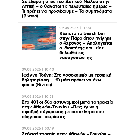
Σε έξαρση ο ιός του Δυτικού Νείλου στην
Αττική – 6 θάνατοι τις τελευταίες ημέρες –
Τι πρέπει να προσέχουμε – Τα συμπτώματα
(βίντεο)
09.08.2026 | 11:00
Κλειστό το beach bar
στην Πάρο όπου πνίγηκε
ο 4χρονος – Απολογείται
ο ιδιοκτήτης που είχε
δηλωθεί ως
ναυαγοσώστης
09.08.2026 | 10:40
Ιωάννα Τούνη: Στο νοσοκομείο με τροφική
δηλητηρίαση – «Τι μάτι πρέπει να έχω
φάει» (Βίντεο)
09.08.2026 | 10:32
Στο 401 οι δύο αστυνομικοί μετά το τροχαίο
στην Αθηνών-Σουνίου –Πως έγινε η
σφοδρή σύγκρουση με αυτοκίνητο που
οδηγούσε τουρίστας
09.08.2026 | 00:19
Σοβαρό τροχαίο στην Αθηνών –Σουνίου –