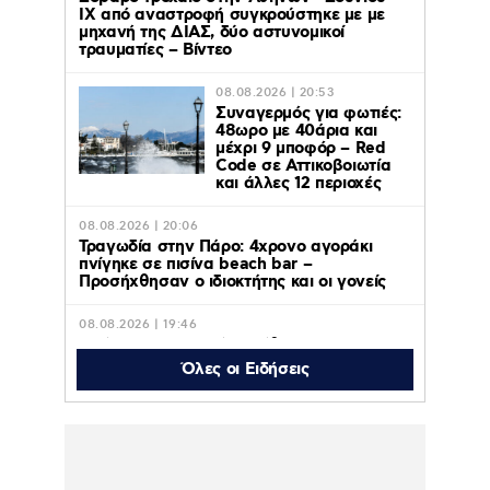
ΙΧ από αναστροφή συγκρούστηκε με με
μηχανή της ΔΙΑΣ, δύο αστυνομικοί
τραυματίες – Βίντεο
08.08.2026 | 20:53
Συναγερμός για φωτιές:
48ωρο με 40άρια και
μέχρι 9 μποφόρ – Red
Code σε Αττικοβοιωτία
και άλλες 12 περιοχές
08.08.2026 | 20:06
Τραγωδία στην Πάρο: 4χρονο αγοράκι
πνίγηκε σε πισίνα beach bar –
Προσήχθησαν ο ιδιοκτήτης και οι γονείς
08.08.2026 | 19:46
Θρήνος για τον Μέσι: Πέθανε στα 68 του
χρόνια ο πατέρας του, Χόρχε – Ήταν ο
Όλες οι Ειδήσεις
μέντορας του και ο ατζέντης του
08.08.2026 | 19:23
Κωνσταντίνος Αργυρός – Αλεξάνδρα
Νίκα: Φωτογραφίες από τις διακοπές σε
πολυτελές γιοτ με τα δύο παιδιά τους