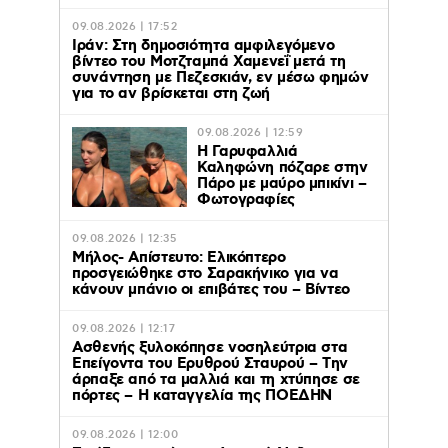
09.08.2026 | 17:52
Ιράν: Στη δημοσιότητα αμφιλεγόμενο
βίντεο του Μοτζταμπά Χαμενεΐ μετά τη
συνάντηση με Πεζεσκιάν, εν μέσω φημών
για το αν βρίσκεται στη ζωή
09.08.2026 | 12:59
Η Γαρυφαλλιά
Καληφώνη πόζαρε στην
Πάρο με μαύρο μπικίνι –
Φωτογραφίες
09.08.2026 | 12:35
Μήλος- Απίστευτο: Ελικόπτερο
προσγειώθηκε στο Σαρακήνικο για να
κάνουν μπάνιο οι επιβάτες του – Βίντεο
09.08.2026 | 12:17
Ασθενής ξυλοκόπησε νοσηλεύτρια στα
Επείγοντα του Ερυθρού Σταυρού – Tην
άρπαξε από τα μαλλιά και τη χτύπησε σε
πόρτες – Η καταγγελία της ΠΟΕΔΗΝ
09.08.2026 | 12:00