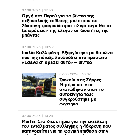
07.08.2026 | 12:59
Οργή στο Περού για το βίντεο της
σεξουαλικής επίθεσης μαέστρου σε
26χρονη τραγουδίστρια: «Σιγά-σιγά θα το
ξεπεράσεις» της έλεγαν οι ιδιοκτήτες της
μπάντας
07.08.2026 | 10:59
Ιουλία Καλλιμάνη: Εξοργίστηκε με θαμώνα
που της πέταξε λουλούδια στο πρόσωπο –
«Εσένα σ’ αρέσει αυτό» – Βίντεο
07.08.2026 | 10:37
Τροχαίο στις Σέρρες:
Μητέρα και γιος
σκοτώθηκαν όταν το
αυτοκίνητό τους
συγκρούστηκε με
φορτηγό
07.08.2026 | 10:25
Marfin: Στα δικαστήρια για την εκτέλεση
του εντάλματος σύλληψης η 46χρονη που
κατηγορείται για τη φονική επίθεση στην