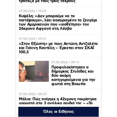
τράπεζα με τους τρείς νεκρούς
07.08.2026 | 10:05
Κυψέλη: «Δεν μπορούμε να το
πιστέψουμε», λέει σοκαρισμένο το ζευγάρι
των Αμερικανών που «υιοθέτησε» τον
26χρονο Αφγανό στη Λέσβο
07.08.2026 | 09:21
«Στον Εξώστη» με τους Αντώνη Αντζολέτο
και Γιάννη Καντέλη – Έρχεται στον ΣΚΑΪ
100,3
07.08.2026 | 09:14
Προφυλακίστηκαν ο
δήμαρχος Στυλίδας και
δύο ακόμη
κατηγορούμενοι για την
φωτιά στη Βοιωτία
07.08.2026 | 00:07
Μάλια: Πώς πνίγηκε η 42χρονη τουρίστρια
μπροστά στα 3 ανήλικα παιδιά της – «Τα
παιδιά φώναζαν και έκλαιγαν, ήταν σε
κατάσταση πανικού»
Όλες οι Ειδήσεις