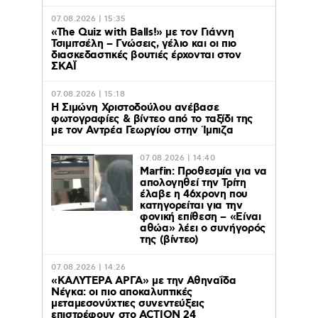
07.08.2026 | 15:35
«The Quiz with Balls!» με τον Γιάννη
Τσιμιτσέλη – Γνώσεις, γέλιο και οι πιο
διασκεδαστικές βουτιές έρχονται στον
ΣΚΑΪ
07.08.2026 | 15:18
Η Σιμώνη Χριστοδούλου ανέβασε
φωτογραφίες & βίντεο από το ταξίδι της
με τον Αντρέα Γεωργίου στην Ίμπιζα
07.08.2026 | 14:40
Marfin: Προθεσμία για να
απολογηθεί την Τρίτη
έλαβε η 46χρονη που
κατηγορείται για την
φονική επίθεση – «Είναι
αθώα» λέει ο συνήγορός
της (βίντεο)
07.08.2026 | 14:26
«ΚΑΛΥΤΕΡΑ ΑΡΓΑ» με την Αθηναΐδα
Νέγκα: οι πιο αποκαλυπτικές
μεταμεσονύχτιες συνεντεύξεις
επιστρέφουν στο ACTION 24