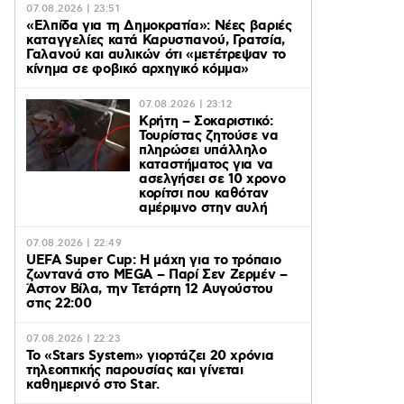
07.08.2026 | 23:51
«Ελπίδα για τη Δημοκρατία»: Νέες βαριές
καταγγελίες κατά Καρυστιανού, Γρατσία,
Γαλανού και αυλικών ότι «μετέτρεψαν το
κίνημα σε φοβικό αρχηγικό κόμμα»
07.08.2026 | 23:12
Κρήτη – Σοκαριστικό:
Τουρίστας ζητούσε να
πληρώσει υπάλληλο
καταστήματος για να
ασελγήσει σε 10 χρονο
κορίτσι που καθόταν
αμέριμνο στην αυλή
07.08.2026 | 22:49
UEFA Super Cup: Η μάχη για το τρόπαιο
ζωντανά στο MEGA – Παρί Σεν Ζερμέν –
Άστον Βίλα, την Τετάρτη 12 Αυγούστου
στις 22:00
07.08.2026 | 22:23
Το «Stars System» γιορτάζει 20 χρόνια
τηλεοπτικής παρουσίας και γίνεται
καθημερινό στο Star.