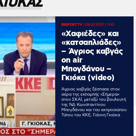
ΚΙΟΚΑΣ
BIGPOST TV
|
04.02.2021 | 11:41
«Χαφιέδες» και
«κατσαπλιάδες»
– Άγριος καβγάς
on air
Μπογδάνου –
Γκιόκα (video)
Άγριος καβγάς ξέσπασε στον
αέρα της εκπομπής «Σήμερα»
στον ΣΚΑΪ, μεταξύ του βουλευτή
της ΝΔ Κωνσταντίνου
Μπογδάνου και του εκπροσώπου
Τύπου του ΚΚΕ, Γιάννη Γκιόκα.