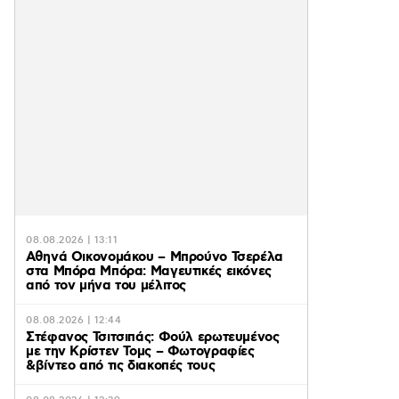
08.08.2026 | 13:11
Αθηνά Οικονομάκου – Μπρούνο Τσερέλα
στα Μπόρα Μπόρα: Mαγευτικές εικόνες
από τον μήνα του μέλιτος
08.08.2026 | 12:44
Στέφανος Τσιτσιπάς: Φούλ ερωτευμένος
με την Κρίστεν Τομς – Φωτογραφίες
&βίντεο από τις διακοπές τους