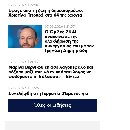
07.08.2026 | 22:06
Έφυγε από τη ζωή η δημοσιογράφος
Χριστίνα Πιτουρά στα 64 της χρόνια
07.08.2026 | 21:57
Ο Όμιλος ΣΚΑΪ
ανακοίνωσε την
ολοκλήρωση της
συνεργασίας του με τον
Γρηγόρη Δημητριάδη
07.08.2026 | 21:15
Μαρίνα Βερνίκου έπιασε λαγοκέφαλο και
πόζαρε μαζί του: «Δεν υπάρχει λόγος να
φοβόμαστε τη θάλασσα» – Βίντεο
07.08.2026 | 16:26
Συνελήφθη στη Γερμανία 31χρονος για
δολοφονίες μελών της Greek Mafia,
κατηγορείται και για την εκτέλεση με 97
Όλες οι Ειδήσεις
σφαίρες του Βαγγέλη Ζαμπούνη
07.08.2026 | 16:09
Σέρρες: Βίντεο από τη σύγκρουση του ΙΧ
με το φορτηγό – Σε σοκ ο πατέρας που