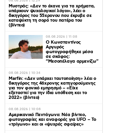
08.08.2026 | 12:29
Μυστράς: «Δεν το έκανε για τα χρήματα,
υπάρχουν ψυχολογικοί λόγοι», λέει ο
δικηγόρος του 55χρονου που έκρυβε σε
καταψύκτη τη σορό του πατέρα του
(βίντεο)
08.08.2026 | 11:08
Ο Κωνσταντίνος
Αργυρός
φωτογραφήθηκε μέσα
σε σκάφος:
“Μεσοπέλαγα αρμενίζω”
08.08.2026 | 10:34
Marfin: «Δεν υπάρχει ταυτοποίηση» λέει ο
δικηγόρος της 46χρονης κατηγορούμενης
για τον φονικό εμπρησμό – «Είχε
εξεταστεί για την ίδια υπόθεση και το
2022» (βίντεο)
08.08.2026 | 10:08
Αμερικανικό Πεντάγωνο: Νέα βίντεο,
φωτογραφίες και αναφορές για UFO – Το
«τρίγωνο» και οι «ψυχρές σφαίρες»