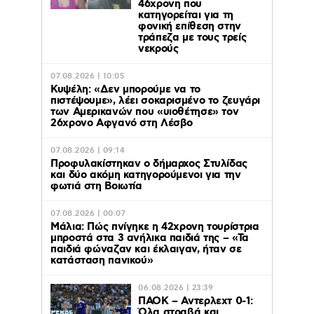
46χρονη που
κατηγορείται για τη
φονική επίθεση στην
τράπεζα με τους τρείς
νεκρούς
07.08.2026 | 10:05
Κυψέλη: «Δεν μπορούμε να το
πιστέψουμε», λέει σοκαρισμένο το ζευγάρι
των Αμερικανών που «υιοθέτησε» τον
26χρονο Αφγανό στη Λέσβο
07.08.2026 | 09:14
Προφυλακίστηκαν ο δήμαρχος Στυλίδας
και δύο ακόμη κατηγορούμενοι για την
φωτιά στη Βοιωτία
07.08.2026 | 00:07
Μάλια: Πώς πνίγηκε η 42χρονη τουρίστρια
μπροστά στα 3 ανήλικα παιδιά της – «Τα
παιδιά φώναζαν και έκλαιγαν, ήταν σε
κατάσταση πανικού»
06.08.2026 | 23:39
ΠΑΟΚ – Αντερλεχτ 0-1:
Όλα στραβά και