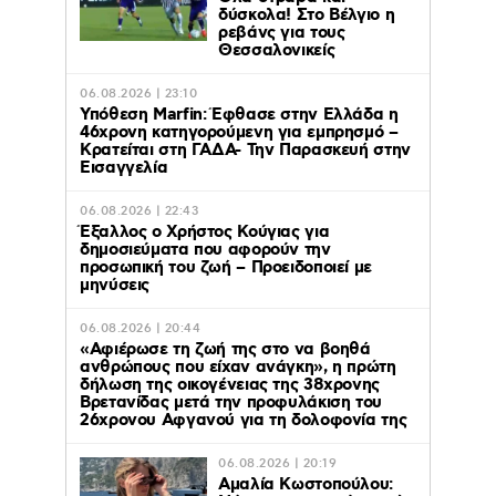
δύσκολα! Στο Βέλγιο η
ρεβάνς για τους
Θεσσαλονικείς
06.08.2026 | 23:10
Υπόθεση Marfin: Έφθασε στην Ελλάδα η
46χρονη κατηγορούμενη για εμπρησμό –
Κρατείται στη ΓΑΔΑ- Την Παρασκευή στην
Εισαγγελία
06.08.2026 | 22:43
Έξαλλος ο Χρήστος Κούγιας για
δημοσιεύματα που αφορούν την
προσωπική του ζωή – Προειδοποιεί με
μηνύσεις
06.08.2026 | 20:44
«Αφιέρωσε τη ζωή της στο να βοηθά
ανθρώπους που είχαν ανάγκη», η πρώτη
δήλωση της οικογένειας της 38χρονης
Βρετανίδας μετά την προφυλάκιση του
26χρονου Αφγανού για τη δολοφονία της
06.08.2026 | 20:19
Αμαλία Κωστοπούλου: