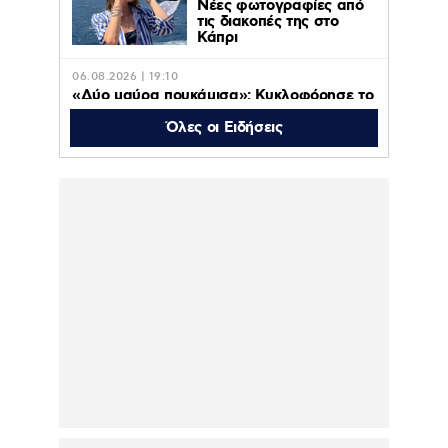
Νέες φωτογραφίες από
τις διακοπές της στο
Κάπρι
06.08.2026 | 19:10
«Δύο μαύρα πουκάμισα»: Κυκλοφόρησε το
πρώτο τρέϊλερ της νέας δραματικής σειράς
του MEGA
Όλες οι Ειδήσεις
06.08.2026 | 18:38
Πρεμιέρα στις 31 Αυγούστου στις 09:50 για
το «ACTION ΤΩΡΑ»
06.08.2026 | 18:01
Σάκης Ρουβάς: Με στολή μελισσοκόμου
στην Κύθνο – Η ξεχωριστή εμπειρία –
Δείτε το βίντεο
06.08.2026 | 18:00
Η οικογενειακή
φωτογραφία για τον
έναν χρόνο από τον
θάνατο της Λένας
Σαμαρά που δημοσίευσε
ο αδερφός της, Κώστας