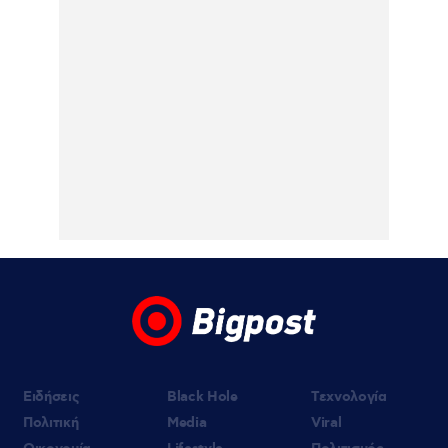
06.08.2026 | 16:05
Κατερίνα Λιόλιου: Ο συνθέτης του
«Λογαριασμού» εξήγησε πώς έγινε viral το
τραγούδι – Βίντεο
06.08.2026 | 15:35
Ελένη Μενεγάκη – Μάκης Παντζόπουλο
εξόρμηση στην Κεφαλονιά, πήγαν φαγητό
στο Φισκάρδο – Βίντεο
06.08.2026 | 13:57
Κυψέλη: Η συγκλονιστική κατάθεση της
συζύγου του Αφγανού – Πως
γνωρίστηκαν με τη Λίσα και πως τον
υποψιάστηκε για τη δολοφονία της
Βρετανίδας
Ειδήσεις
Black Hole
Τεχνολογία
Πολιτική
Media
Viral