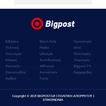
Ειδήσεις
Black Hole
Τεχνολογία
Πολιτική
Media
Viral
Οικονομία
Lifestyle
Πολιτισμός
Κόσμος
Αυτοδιοίκηση
Τουρισμός
Κοινωνία
Αθλητικά
Bigpost TV
Συνεντεύξεις
Αυτοκίνητο
Εφημερίδες
Άρθρα
Υγεία
Copyright © 2021 BIGPOST.GR |
ΠΟΛΙΤΙΚΗ ΑΠΟΡΡΗΤΟΥ
|
ΕΠΙΚΟΙΝΩΝΙΑ