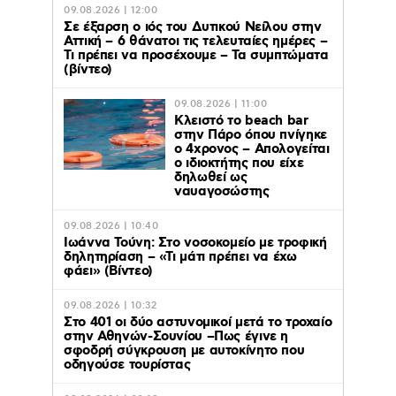
09.08.2026 | 12:00
Σε έξαρση ο ιός του Δυτικού Νείλου στην
Αττική – 6 θάνατοι τις τελευταίες ημέρες –
Τι πρέπει να προσέχουμε – Τα συμπτώματα
(βίντεο)
09.08.2026 | 11:00
Κλειστό το beach bar
στην Πάρο όπου πνίγηκε
ο 4χρονος – Απολογείται
ο ιδιοκτήτης που είχε
δηλωθεί ως
ναυαγοσώστης
09.08.2026 | 10:40
Ιωάννα Τούνη: Στο νοσοκομείο με τροφική
δηλητηρίαση – «Τι μάτι πρέπει να έχω
φάει» (Βίντεο)
09.08.2026 | 10:32
Στο 401 οι δύο αστυνομικοί μετά το τροχαίο
στην Αθηνών-Σουνίου –Πως έγινε η
σφοδρή σύγκρουση με αυτοκίνητο που
οδηγούσε τουρίστας