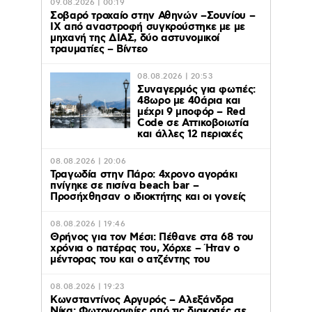
09.08.2026 | 00:19
Σοβαρό τροχαίο στην Αθηνών –Σουνίου –
ΙΧ από αναστροφή συγκρούστηκε με με
μηχανή της ΔΙΑΣ, δύο αστυνομικοί
τραυματίες – Βίντεο
08.08.2026 | 20:53
Συναγερμός για φωτιές:
48ωρο με 40άρια και
μέχρι 9 μποφόρ – Red
Code σε Αττικοβοιωτία
και άλλες 12 περιοχές
08.08.2026 | 20:06
Τραγωδία στην Πάρο: 4χρονο αγοράκι
πνίγηκε σε πισίνα beach bar –
Προσήχθησαν ο ιδιοκτήτης και οι γονείς
08.08.2026 | 19:46
Θρήνος για τον Μέσι: Πέθανε στα 68 του
χρόνια ο πατέρας του, Χόρχε – Ήταν ο
μέντορας του και ο ατζέντης του
08.08.2026 | 19:23
Κωνσταντίνος Αργυρός – Αλεξάνδρα
Νίκα: Φωτογραφίες από τις διακοπές σε