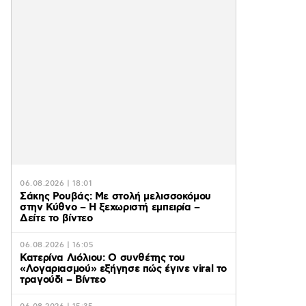
06.08.2026 | 18:01
Σάκης Ρουβάς: Με στολή μελισσοκόμου
στην Κύθνο – Η ξεχωριστή εμπειρία –
Δείτε το βίντεο
06.08.2026 | 16:05
Κατερίνα Λιόλιου: Ο συνθέτης του
«Λογαριασμού» εξήγησε πώς έγινε viral το
τραγούδι – Βίντεο