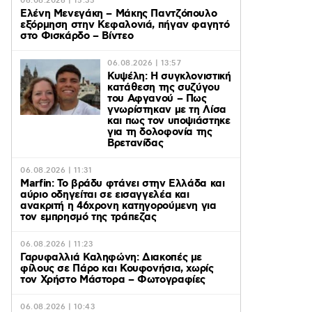
06.08.2026 | 15:35
Ελένη Μενεγάκη – Μάκης Παντζόπουλο
εξόρμηση στην Κεφαλονιά, πήγαν φαγητό
στο Φισκάρδο – Βίντεο
06.08.2026 | 13:57
Κυψέλη: Η συγκλονιστική
κατάθεση της συζύγου
του Αφγανού – Πως
γνωρίστηκαν με τη Λίσα
και πως τον υποψιάστηκε
για τη δολοφονία της
Βρετανίδας
06.08.2026 | 11:31
Marfin: Το βράδυ φτάνει στην Ελλάδα και
αύριο οδηγείται σε εισαγγελέα και
ανακριτή η 46χρονη κατηγορούμενη για
τον εμπρησμό της τράπεζας
06.08.2026 | 11:23
Γαρυφαλλιά Καληφώνη: Διακοπές με
φίλους σε Πάρο και Κουφονήσια, χωρίς
τον Χρήστο Μάστορα – Φωτογραφίες
06.08.2026 | 10:43