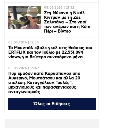
05.08.2026 | 21:32
Στη Μύκονο η Νικόλ
Κίντμαν με τη Ζόε
Σαλντάνα – Στο νησί
των ανέμων και η Κέιτι
Πέρι – Βίντεο
05.08.2026 | 17:55
Το Μουντιάλ έβαλε γκολ στις θεάσεις του
ERTFLIX και τον Ιούλιο με 22.551.894
views, για δεύτερο συνεχόμενο μήνα
05.08.2026 | 16:47
Πυρ ομαδόν κατά Καρυστιανού από
Αυγερινό, Μουτσάτσου και άλλα 20
στελέχη: Καταγγέλουν “αυλές”,
μηχανισμούς και παρασκηνιακούς
ανταγωνισμούς
Όλες οι Ειδήσεις
05.08.2026 | 16:26
Κυψέλη: Δεν έχω κάνει κακό σε κανέναν –
Τη βρήκα νεκρή δεν την σκότωσα – Ο
ηλικιωμένος «συμβουλάτορας» και το
ταξίδι στην Αράχωβα – Όσα ισχυρίστηκε ο
26χρονος για τη δολοφονία της