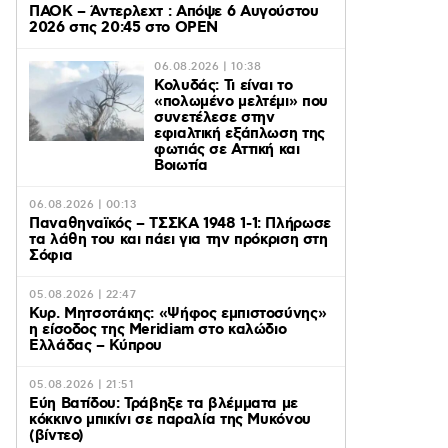
ΠΑΟΚ – Άντερλεχτ : Απόψε 6 Αυγούστου
2026 στις 20:45 στο ΟΡΕΝ
06.08.2026 | 10:38
Κολυδάς: Τι είναι το
«πολωμένο μελτέμι» που
συνετέλεσε στην
εφιαλτική εξάπλωση της
φωτιάς σε Αττική και
Βοιωτία
06.08.2026 | 00:13
Παναθηναϊκός – ΤΣΣΚΑ 1948 1-1: Πλήρωσε
τα λάθη του και πάει για την πρόκριση στη
Σόφια
05.08.2026 | 22:47
Κυρ. Μητσοτάκης: «Ψήφος εμπιστοσύνης»
η είσοδος της Meridiam στο καλώδιο
Ελλάδας – Κύπρου
05.08.2026 | 21:51
Εύη Βατίδου: Τράβηξε τα βλέμματα με
κόκκινο μπικίνι σε παραλία της Μυκόνου
(βίντεο)