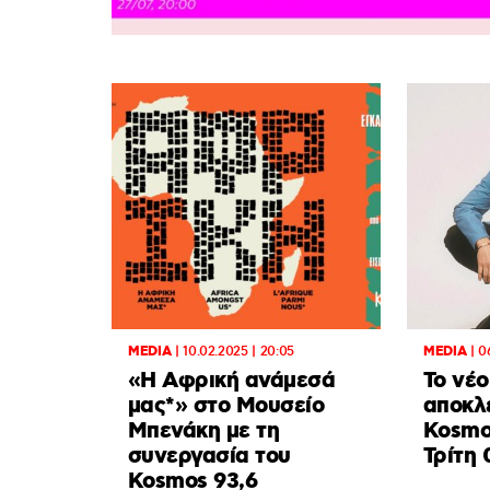
MEDIA
|
10.02.2025 | 20:05
MEDIA
|
0
«Η Αφρική ανάμεσά
Το νέο
μας*» στο Μουσείο
αποκλε
Μπενάκη με τη
Kosmo
συνεργασία του
Τρίτη 
Kosmos 93,6