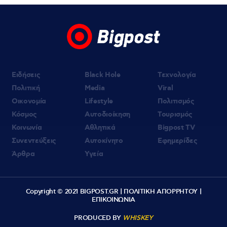
Ειδήσεις
Black Hole
Τεχνολογία
Πολιτική
Media
Viral
Οικονομία
Lifestyle
Πολιτισμός
Κόσμος
Αυτοδιοίκηση
Τουρισμός
Κοινωνία
Αθλητικά
Bigpost TV
Συνεντεύξεις
Αυτοκίνητο
Εφημερίδες
Άρθρα
Υγεία
Copyright © 2021 BIGPOST.GR |
ΠΟΛΙΤΙΚΗ ΑΠΟΡΡΗΤΟΥ
|
ΕΠΙΚΟΙΝΩΝΙΑ
PRODUCED BY
WHISKEY