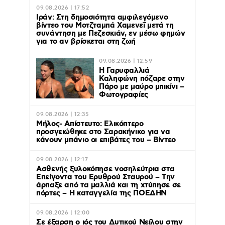
09.08.2026 | 17:52
Ιράν: Στη δημοσιότητα αμφιλεγόμενο
βίντεο του Μοτζταμπά Χαμενεΐ μετά τη
συνάντηση με Πεζεσκιάν, εν μέσω φημών
για το αν βρίσκεται στη ζωή
09.08.2026 | 12:59
Η Γαρυφαλλιά
Καληφώνη πόζαρε στην
Πάρο με μαύρο μπικίνι –
Φωτογραφίες
09.08.2026 | 12:35
Μήλος- Απίστευτο: Ελικόπτερο
προσγειώθηκε στο Σαρακήνικο για να
κάνουν μπάνιο οι επιβάτες του – Βίντεο
09.08.2026 | 12:17
Ασθενής ξυλοκόπησε νοσηλεύτρια στα
Επείγοντα του Ερυθρού Σταυρού – Tην
άρπαξε από τα μαλλιά και τη χτύπησε σε
πόρτες – Η καταγγελία της ΠΟΕΔΗΝ
09.08.2026 | 12:00
Σε έξαρση ο ιός του Δυτικού Νείλου στην