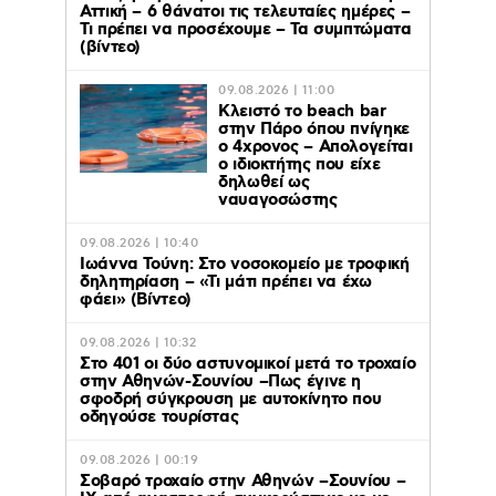
Αττική – 6 θάνατοι τις τελευταίες ημέρες –
Τι πρέπει να προσέχουμε – Τα συμπτώματα
(βίντεο)
09.08.2026 | 11:00
Κλειστό το beach bar
στην Πάρο όπου πνίγηκε
ο 4χρονος – Απολογείται
ο ιδιοκτήτης που είχε
δηλωθεί ως
ναυαγοσώστης
09.08.2026 | 10:40
Ιωάννα Τούνη: Στο νοσοκομείο με τροφική
δηλητηρίαση – «Τι μάτι πρέπει να έχω
φάει» (Βίντεο)
09.08.2026 | 10:32
Στο 401 οι δύο αστυνομικοί μετά το τροχαίο
στην Αθηνών-Σουνίου –Πως έγινε η
σφοδρή σύγκρουση με αυτοκίνητο που
οδηγούσε τουρίστας
09.08.2026 | 00:19
Σοβαρό τροχαίο στην Αθηνών –Σουνίου –