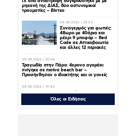
ΙΧ από αναστροφή συγκρούστηκε με με
μηχανή της ΔΙΑΣ, δύο αστυνομικοί
τραυματίες – Βίντεο
08.08.2026 | 20:53
Συναγερμός για φωτιές:
48ωρο με 40άρια και
μέχρι 9 μποφόρ – Red
Code σε Αττικοβοιωτία
και άλλες 12 περιοχές
08.08.2026 | 20:06
Τραγωδία στην Πάρο: 4χρονο αγοράκι
πνίγηκε σε πισίνα beach bar –
Προσήχθησαν ο ιδιοκτήτης και οι γονείς
08.08.2026 | 19:46
Θρήνος για τον Μέσι: Πέθανε στα 68 του
χρόνια ο πατέρας του, Χόρχε – Ήταν ο
Όλες οι Ειδήσεις
μέντορας του και ο ατζέντης του
08.08.2026 | 19:23
Κωνσταντίνος Αργυρός – Αλεξάνδρα
Νίκα: Φωτογραφίες από τις διακοπές σε
πολυτελές γιοτ με τα δύο παιδιά τους