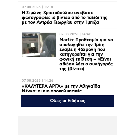
07.08.2026 | 15:18
Η Σιμώνη Χριστοδούλου ανέβασε
φωτογραφίες & βίντεο από το ταξίδι της
με τον Αντρέα Γεωργίου στην Ίμπιζα
07.08.2026 | 14:40
Marfin: Προθεσμία για να
απολογηθεί την Τρίτη
έλαβε η 46χρονη που
κατηγορείται για την
φονική επίθεση – «Είναι
αθώα» λέει ο συνήγορός
της (βίντεο)
07.08.2026 | 14:26
«ΚΑΛΥΤΕΡΑ ΑΡΓΑ» με την Αθηναΐδα
Νέγκα: οι πιο αποκαλυπτικές
μεταμεσονύχτιες συνεντεύξεις
επιστρέφουν στο ACTION 24
Όλες οι Ειδήσεις
07.08.2026 | 12:59
Οργή στο Περού για το βίντεο της
σεξουαλικής επίθεσης μαέστρου σε
26χρονη τραγουδίστρια: «Σιγά-σιγά θα το
ξεπεράσεις» της έλεγαν οι ιδιοκτήτες της