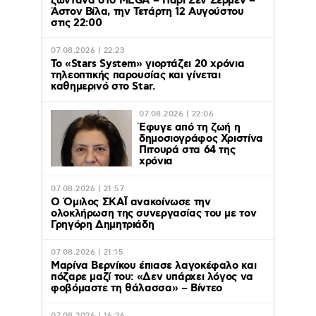
ζωντανά στο MEGA – Παρί Σεν Ζερμέν –
Άστον Βίλα, την Τετάρτη 12 Αυγούστου
στις 22:00
07.08.2026 | 22:23
Το «Stars System» γιορτάζει 20 χρόνια
τηλεοπτικής παρουσίας και γίνεται
καθημερινό στο Star.
07.08.2026 | 22:06
Έφυγε από τη ζωή η
δημοσιογράφος Χριστίνα
Πιτουρά στα 64 της
χρόνια
07.08.2026 | 21:57
Ο Όμιλος ΣΚΑΪ ανακοίνωσε την
ολοκλήρωση της συνεργασίας του με τον
Γρηγόρη Δημητριάδη
07.08.2026 | 21:15
Μαρίνα Βερνίκου έπιασε λαγοκέφαλο και
πόζαρε μαζί του: «Δεν υπάρχει λόγος να
φοβόμαστε τη θάλασσα» – Βίντεο