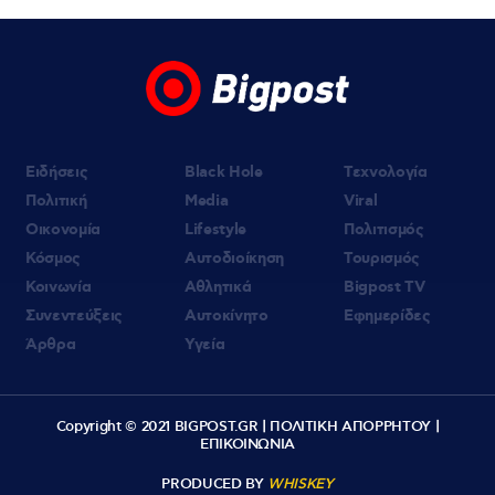
26χρονο Αφγανό στη Λέσβο
07.08.2026 | 09:21
«Στον Εξώστη» με τους Αντώνη Αντζολέτο
και Γιάννη Καντέλη – Έρχεται στον ΣΚΑΪ
100,3
Ειδήσεις
Black Hole
Τεχνολογία
Πολιτική
Media
Viral
Οικονομία
Lifestyle
Πολιτισμός
Κόσμος
Αυτοδιοίκηση
Τουρισμός
Κοινωνία
Αθλητικά
Bigpost TV
Συνεντεύξεις
Αυτοκίνητο
Εφημερίδες
Άρθρα
Υγεία
Copyright © 2021 BIGPOST.GR |
ΠΟΛΙΤΙΚΗ ΑΠΟΡΡΗΤΟΥ
|
ΕΠΙΚΟΙΝΩΝΙΑ
PRODUCED BY
WHISKEY