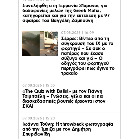
07.08.2026 | 16:26
Συνελήφθη στη Γερμανία 31χρονος για
δολοφονίες μελών της Greek Mafia,
κατηγορείται και για την εκτέλεση με 97
σφαίρες του Βαγγέλη Ζαμπούνη
07.08.2026 | 16:09
Σέρρες: Βίντεο από τη
σύγκρουση του ΙΧ με το
φορτηγό – Σε σοκ ο
πατέρας που έχασε
σύζυγο και γιό – Ο
οδηγός του φορτηγού
περιγράφει πως έγινε το
τροχαίο
07.08.2026 | 15:35
«The Quiz with Balls!» με τον Γιάννη
Τσιμιτσέλη – Γνώσεις, γέλιο και οι πιο
διασκεδαστικές βουτιές έρχονται στον
ΣΚΑΪ
07.08.2026 | 15:23
Ιωάννα Τούνη: Η throwback φωτογραφία
από την Ίμπιζα με τον Δημήτρη
Σπυριδωνίδη