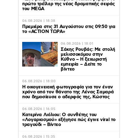
πρώτο τρέϊλερ της νέας δραματικής σειράς
του MEGA
06.08.2026 | 18:38
Πρεμιέρα στις 31 Αυγούστου στις 09:50 για
το «ACTION ΤΩΡΑ»
06.08.2026 | 18:01
Σάκης Ρουβάς: Με στολή
μελισσοκόμου στην
Κύθνο – Η ξεχωριστή
εμπειρία – Δείτε το
βίντεο
06.08.2026 | 18:00
Η οικογενειακή φωτογραφία για τον έναν
χρόνο από τον θάνατο της Λένας Σαμαρά
που δημοσίευσε ο αδερφός της, Κώστας
06.08.2026 | 16:05
Κατερίνα Λιόλιου: Ο συνθέτης του
«Λογαριασμού» εξήγησε πώς έγινε viral το
τραγούδι – Βίντεο
06.08.2026 | 15:35