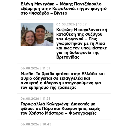
Ελένη Μενεγάκη – Μάκης Παντζόπουλο
εξόρμηση στην Κεφαλονιά, πήγαν φαγητό
στο Φισκάρδο – Βίντεο
06.08.2026 | 13:57
Κυψέλη: Η συγκλονιστική
κατάθεση της συζύγου
του Αφγανού – Πως
γνωρίστηκαν με τη Λίσα
και πως τον υποψιάστηκε
για τη δολοφονία της
Βρετανίδας
06.08.2026 | 11:31
Marfin: Το βράδυ φτάνει στην Ελλάδα και
αύριο οδηγείται σε εισαγγελέα και
ανακριτή η 46χρονη κατηγορούμενη για
τον εμπρησμό της τράπεζας
06.08.2026 | 11:23
Γαρυφαλλιά Καληφώνη: Διακοπές με
φίλους σε Πάρο και Κουφονήσια, χωρίς
τον Χρήστο Μάστορα – Φωτογραφίες
06.08.2026 | 10:43