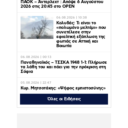
ΠΑΟΚ – Άντερλεχτ : Απόψε 6 Αυγούστου
2026 στις 20:45 στο ΟΡΕΝ
06.08.2026 | 10:38
Κολυδάς: Τι είναι το
«πολωμένο μελτέμι» που
συνετέλεσε στην
εφιαλτική εξάπλωση της
φωτιάς σε Αττική και
Βοιωτία
06.08.2026 | 00:13
Παναθηναϊκός – ΤΣΣΚΑ 1948 1-1: Πλήρωσε
τα λάθη του και πάει για την πρόκριση στη
Σόφια
05.08.2026 | 22:47
Κυρ. Μητσοτάκης: «Ψήφος εμπιστοσύνης»
η είσοδος της Meridiam στο καλώδιο
Ελλάδας – Κύπρου
Όλες οι Ειδήσεις
05.08.2026 | 21:51
Εύη Βατίδου: Τράβηξε τα βλέμματα με
κόκκινο μπικίνι σε παραλία της Μυκόνου
(βίντεο)