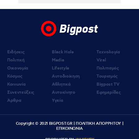
Βρετανίδας
Ειδήσεις
Black Hole
Τεχνολογία
Πολιτική
Media
Viral
Οικονομία
Lifestyle
Πολιτισμός
Κόσμος
Αυτοδιοίκηση
Τουρισμός
Κοινωνία
Αθλητικά
Bigpost TV
Συνεντεύξεις
Αυτοκίνητο
Εφημερίδες
Άρθρα
Υγεία
Copyright © 2021 BIGPOST.GR |
ΠΟΛΙΤΙΚΗ ΑΠΟΡΡΗΤΟΥ
|
ΕΠΙΚΟΙΝΩΝΙΑ