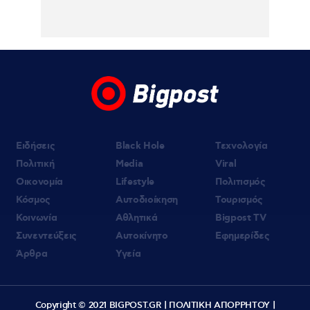
Εύη Βατίδου: Τράβηξε τα βλέμματα με
κόκκινο μπικίνι σε παραλία της Μυκόνου
(βίντεο)
Ειδήσεις
Black Hole
Τεχνολογία
Πολιτική
Media
Viral
Οικονομία
Lifestyle
Πολιτισμός
Κόσμος
Αυτοδιοίκηση
Τουρισμός
Κοινωνία
Αθλητικά
Bigpost TV
Συνεντεύξεις
Αυτοκίνητο
Εφημερίδες
Άρθρα
Υγεία
Copyright © 2021 BIGPOST.GR |
ΠΟΛΙΤΙΚΗ ΑΠΟΡΡΗΤΟΥ
|