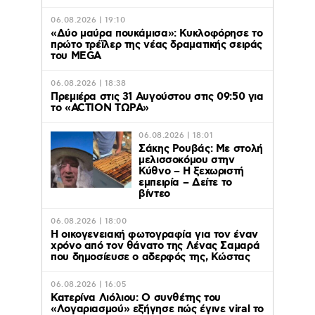
06.08.2026 | 19:10
«Δύο μαύρα πουκάμισα»: Κυκλοφόρησε το
πρώτο τρέϊλερ της νέας δραματικής σειράς
του MEGA
06.08.2026 | 18:38
Πρεμιέρα στις 31 Αυγούστου στις 09:50 για
το «ACTION ΤΩΡΑ»
06.08.2026 | 18:01
Σάκης Ρουβάς: Με στολή
μελισσοκόμου στην
Κύθνο – Η ξεχωριστή
εμπειρία – Δείτε το
βίντεο
06.08.2026 | 18:00
Η οικογενειακή φωτογραφία για τον έναν
χρόνο από τον θάνατο της Λένας Σαμαρά
που δημοσίευσε ο αδερφός της, Κώστας
06.08.2026 | 16:05
Κατερίνα Λιόλιου: Ο συνθέτης του
«Λογαριασμού» εξήγησε πώς έγινε viral το