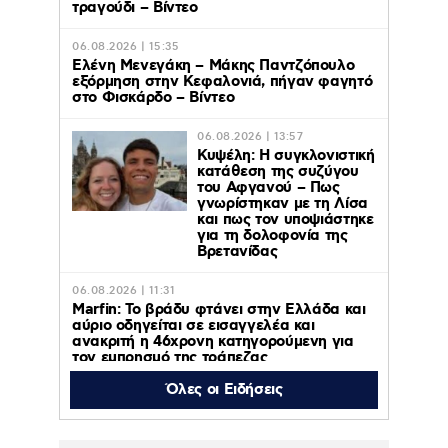
τραγούδι – Βίντεο
06.08.2026 | 15:35
Ελένη Μενεγάκη – Μάκης Παντζόπουλο
εξόρμηση στην Κεφαλονιά, πήγαν φαγητό
στο Φισκάρδο – Βίντεο
06.08.2026 | 13:57
Κυψέλη: Η συγκλονιστική
κατάθεση της συζύγου
του Αφγανού – Πως
γνωρίστηκαν με τη Λίσα
και πως τον υποψιάστηκε
για τη δολοφονία της
Βρετανίδας
06.08.2026 | 11:31
Marfin: Το βράδυ φτάνει στην Ελλάδα και
αύριο οδηγείται σε εισαγγελέα και
ανακριτή η 46χρονη κατηγορούμενη για
τον εμπρησμό της τράπεζας
Όλες οι Ειδήσεις
06.08.2026 | 11:23
Γαρυφαλλιά Καληφώνη: Διακοπές με
φίλους σε Πάρο και Κουφονήσια, χωρίς