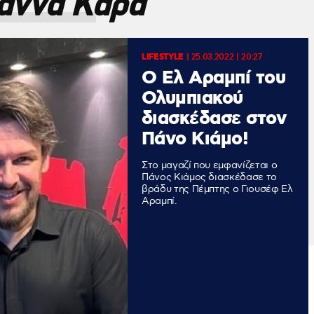
άννα Κάρα
LIFESTYLE
|
25.03.2022 | 20:27
Ο Ελ Αραμπί του
Ολυμπιακού
διασκέδασε στον
Πάνο Κιάμο!
Στο μαγαζί που εμφανίζεται ο
Πάνος Κιάμος διασκέδασε το
βράδυ της Πέμπτης ο Γιουσέφ Ελ
Αραμπί.