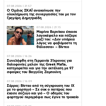
07.08.2026 | 21:57
Ο Όμιλος ΣΚΑΪ ανακοίνωσε την
ολοκλήρωση της συνεργασίας του με τον
Γρηγόρη Δημητριάδη
07.08.2026 | 21:15
Μαρίνα Βερνίκου έπιασε
λαγοκέφαλο και πόζαρε
μαζί του: «Δεν υπάρχει
λόγος να φοβόμαστε τη
θάλασσα» – Βίντεο
07.08.2026 | 16:26
Συνελήφθη στη Γερμανία 31χρονος για
δολοφονίες μελών της Greek Mafia,
κατηγορείται και για την εκτέλεση με 97
σφαίρες του Βαγγέλη Ζαμπούνη
07.08.2026 | 16:09
Σέρρες: Βίντεο από τη σύγκρουση του ΙΧ
με το φορτηγό – Σε σοκ ο πατέρας που
έχασε σύζυγο και γιό – Ο οδηγός του
φορτηγού περιγράφει πως έγινε το τροχαίο