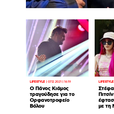
LIFESTYLE
|
07.12.2021 | 16:19
LIFESTYLE
Ο Πάνος Κιάμος
Στέφα
τραγούδησε για το
Πιτσίν
Ορφανοτροφείο
έφτασ
Βόλου
με τη