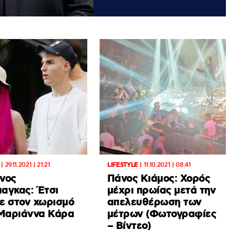
|
29.11.2021 | 21:21
LIFESTYLE
|
11.10.2021 | 08:41
νος
Πάνος Κιάμος: Χορός
ιαγκας: Έτσι
μέχρι πρωίας μετά την
ε στον χωρισμό
απελευθέρωση των
 Μαριάννα Κάρα
μέτρων (Φωτογραφίες
– Βίντεο)