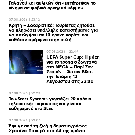
Γαλανού και αυλικών ότι «μετέτρεψαν το
κίνημα σε φοβικό αρχηγικό κόμμα»
07.08.2026 | 23:12
Κρήτη – Σοκαριστικό: Τουρίστας ζητούσε
να πληρώσει υπάλληλο καταστήματος για
να ασελγήσει σε 10 χρονο κορίτσι που
καθόταν αμέριμνο στην αυλή
07.08.2026 | 22:49
UEFA Super Cup: Η μάχη
για το τρόπαιο ζωντανά
στο MEGA – Παρί Σεν
Ζερμέν – Άστον Βίλα,
την Τετάρτη 12
Αυγούστου στις 22:00
07.08.2026 | 22:23
Το «Stars System» γιορτάζει 20 χρόνια
τηλεοπτικής παρουσίας και γίνεται
καθημερινό στο Star.
07.08.2026 | 22:06
Έφυγε από τη ζωή η δημοσιογράφος
Χριστίνα Πιτουρά στα 64 της χρόνια