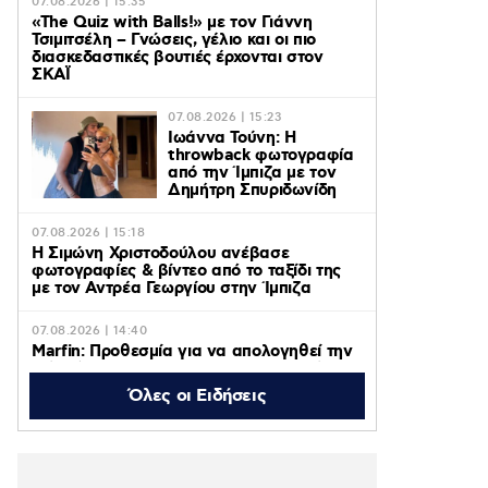
07.08.2026 | 15:35
«The Quiz with Balls!» με τον Γιάννη
Τσιμιτσέλη – Γνώσεις, γέλιο και οι πιο
διασκεδαστικές βουτιές έρχονται στον
ΣΚΑΪ
07.08.2026 | 15:23
Ιωάννα Τούνη: Η
throwback φωτογραφία
από την Ίμπιζα με τον
Δημήτρη Σπυριδωνίδη
07.08.2026 | 15:18
Η Σιμώνη Χριστοδούλου ανέβασε
φωτογραφίες & βίντεο από το ταξίδι της
με τον Αντρέα Γεωργίου στην Ίμπιζα
07.08.2026 | 14:40
Marfin: Προθεσμία για να απολογηθεί την
Τρίτη έλαβε η 46χρονη που κατηγορείται
για την φονική επίθεση – «Είναι αθώα»
Όλες οι Ειδήσεις
λέει ο συνήγορός της (βίντεο)
07.08.2026 | 14:26
«ΚΑΛΥΤΕΡΑ ΑΡΓΑ» με την Αθηναΐδα
Νέγκα: οι πιο αποκαλυπτικές