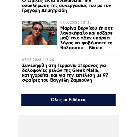
Ο Όμιλος ΣΚΑΪ ανακοίνωσε την
ολοκλήρωση της συνεργασίας του με τον
Γρηγόρη Δημητριάδη
07.08.2026 | 21:15
Μαρίνα Βερνίκου έπιασε
λαγοκέφαλο και πόζαρε
μαζί του: «Δεν υπάρχει
λόγος να φοβόμαστε τη
θάλασσα» – Βίντεο
07.08.2026 | 16:26
Συνελήφθη στη Γερμανία 31χρονος για
δολοφονίες μελών της Greek Mafia,
κατηγορείται και για την εκτέλεση με 97
σφαίρες του Βαγγέλη Ζαμπούνη
07.08.2026 | 16:09
Σέρρες: Βίντεο από τη σύγκρουση του ΙΧ
Όλες οι Ειδήσεις
με το φορτηγό – Σε σοκ ο πατέρας που
έχασε σύζυγο και γιό – Ο οδηγός του
φορτηγού περιγράφει πως έγινε το τροχαίο
07.08.2026 | 15:35
«The Quiz with Balls!» με τον Γιάννη
Τσιμιτσέλη – Γνώσεις, γέλιο και οι πιο