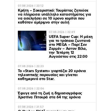
07.08.2026 | 23:12
Κρήτη – Σοκαριστικό: Τουρίστας ζητούσε
να πληρώσει υπάλληλο καταστήματος για
να ασελγήσει σε 10 χρονο κορίτσι που
καθόταν αμέριμνο στην αυλή
07.08.2026 | 22:49
UEFA Super Cup: Η μάχη
για το τρόπαιο ζωντανά
στο MEGA – Παρί Σεν
Ζερμέν – Άστον Βίλα,
την Τετάρτη 12
Αυγούστου στις 22:00
07.08.2026 | 22:23
Το «Stars System» γιορτάζει 20 χρόνια
τηλεοπτικής παρουσίας και γίνεται
καθημερινό στο Star.
07.08.2026 | 22:06
Έφυγε από τη ζωή η δημοσιογράφος
Χριστίνα Πιτουρά στα 64 της χρόνια
07.08.2026 | 21:57