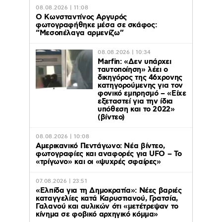
08.08.2026 | 11:08
Ο Κωνσταντίνος Αργυρός
φωτογραφήθηκε μέσα σε σκάφος:
“Μεσοπέλαγα αρμενίζω”
08.08.2026 | 10:34
Marfin: «Δεν υπάρχει
ταυτοποίηση» λέει ο
δικηγόρος της 46χρονης
κατηγορούμενης για τον
φονικό εμπρησμό – «Είχε
εξεταστεί για την ίδια
υπόθεση και το 2022»
(βίντεο)
08.08.2026 | 10:08
Αμερικανικό Πεντάγωνο: Νέα βίντεο,
φωτογραφίες και αναφορές για UFO – Το
«τρίγωνο» και οι «ψυχρές σφαίρες»
07.08.2026 | 23:51
«Ελπίδα για τη Δημοκρατία»: Νέες βαριές
καταγγελίες κατά Καρυστιανού, Γρατσία,
Γαλανού και αυλικών ότι «μετέτρεψαν το
κίνημα σε φοβικό αρχηγικό κόμμα»