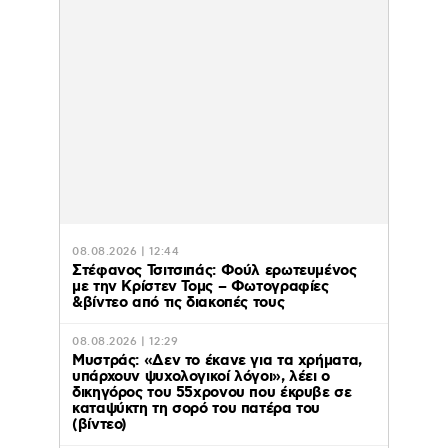
08.08.2026 | 12:44
Στέφανος Τσιτσιπάς: Φούλ ερωτευμένος
με την Κρίστεν Τομς – Φωτογραφίες
&βίντεο από τις διακοπές τους
08.08.2026 | 12:29
Μυστράς: «Δεν το έκανε για τα χρήματα,
υπάρχουν ψυχολογικοί λόγοι», λέει ο
δικηγόρος του 55χρονου που έκρυβε σε
καταψύκτη τη σορό του πατέρα του
(βίντεο)