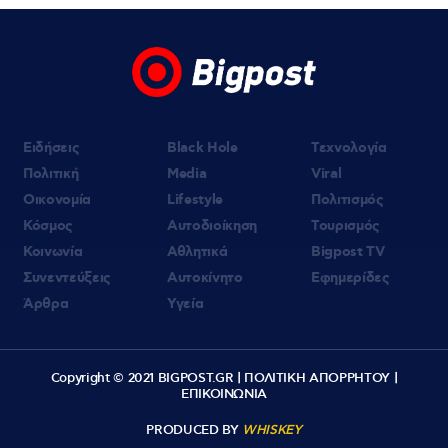
Ειδήσεις
Black Hole
Τεχνολογία
Πολιτική
Media
Viral
Οικονομία
Lifestyle
Πολιτισμός
Κόσμος
Αυτοδιοίκηση
Τουρισμός
Κοινωνία
Αθλητικά
Bigpost TV
Συνεντεύξεις
Αυτοκίνητο
Εφημερίδες
Άρθρα
Υγεία
Copyright © 2021 BIGPOST.GR |
ΠΟΛΙΤΙΚΗ ΑΠΟΡΡΗΤΟΥ
|
ΕΠΙΚΟΙΝΩΝΙΑ
PRODUCED BY
WHISKEY