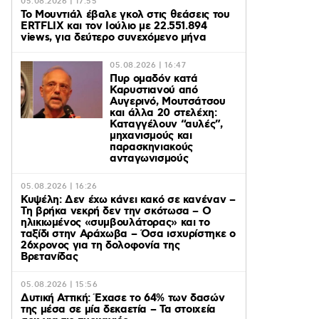
05.08.2026 | 17:55
Το Μουντιάλ έβαλε γκολ στις θεάσεις του
ERTFLIX και τον Ιούλιο με 22.551.894
views, για δεύτερο συνεχόμενο μήνα
05.08.2026 | 16:47
Πυρ ομαδόν κατά
Καρυστιανού από
Αυγερινό, Μουτσάτσου
και άλλα 20 στελέχη:
Καταγγέλουν “αυλές”,
μηχανισμούς και
παρασκηνιακούς
ανταγωνισμούς
05.08.2026 | 16:26
Κυψέλη: Δεν έχω κάνει κακό σε κανέναν –
Τη βρήκα νεκρή δεν την σκότωσα – Ο
ηλικιωμένος «συμβουλάτορας» και το
ταξίδι στην Αράχωβα – Όσα ισχυρίστηκε ο
26χρονος για τη δολοφονία της
Βρετανίδας
05.08.2026 | 15:56
Δυτική Αττική: Έχασε το 64% των δασών
της μέσα σε μία δεκαετία – Τα στοιχεία