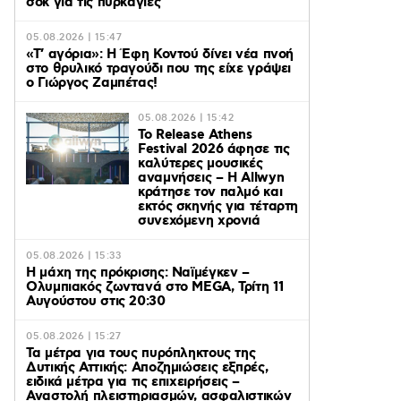
σοκ για τις πυρκαγιές
05.08.2026 | 15:47
«Τ’ αγόρια»: Η Έφη Κοντού δίνει νέα πνοή
στο θρυλικό τραγούδι που της είχε γράψει
ο Γιώργος Ζαμπέτας!
05.08.2026 | 15:42
Το Release Athens
Festival 2026 άφησε τις
καλύτερες μουσικές
αναμνήσεις – Η Allwyn
κράτησε τον παλμό και
εκτός σκηνής για τέταρτη
συνεχόμενη χρονιά
05.08.2026 | 15:33
Η μάχη της πρόκρισης: Ναϊμέγκεν –
Ολυμπιακός ζωντανά στο MEGA, Τρίτη 11
Αυγούστου στις 20:30
05.08.2026 | 15:27
Τα μέτρα για τους πυρόπληκτους της
Δυτικής Αττικής: Αποζημιώσεις εξπρές,
ειδικά μέτρα για τις επιχειρήσεις –
Αναστολή πλειστηριασμών, ασφαλιστικών