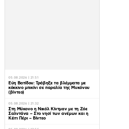
05.08.2026 | 21:51
Εύη Βατίδου: Τράβηξε τα βλέμματα με
κόκκινο μπικίνι σε παραλία της Μυκόνου
(βίντεο)
05.08.2026 | 21:32
Στη Μύκονο η Νικόλ Κίντμαν με τη Ζόε
Σαλντάνα – Στο νησί των ανέμων και η
Κέιτι Πέρι – Βίντεο