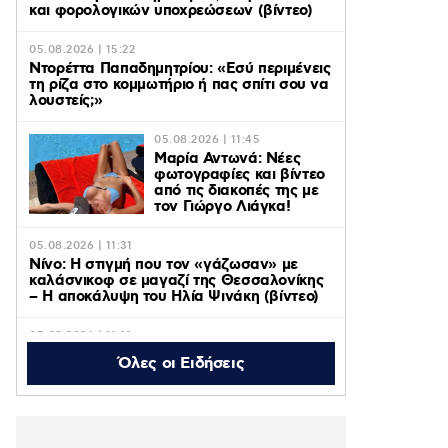
και φορολογικών υποχρεώσεων (βίντεο)
05.08.2026 | 15:22
Ντορέττα Παπαδημητρίου: «Εσύ περιμένεις
τη ρίζα στο κομμωτήριο ή πας σπίτι σου να
λουστείς;»
05.08.2026 | 11:45
Μαρία Αντωνά: Νέες
φωτογραφίες και βίντεο
από τις διακοπές της με
τον Γιώργο Λιάγκα!
05.08.2026 | 11:31
Νίνο: Η στιγμή που τον «γάζωσαν» με
καλάσνικοφ σε μαγαζί της Θεσσαλονίκης
– Η αποκάλυψη του Ηλία Ψινάκη (βίντεο)
05.08.2026 | 11:11
Axios: ΗΠΑ, Ιράν και Ομάν κοντά σε
Όλες οι Ειδήσεις
συμφωνία για το άνοιγμα των Στενών του
Ορμούζ – Οι όροι
05.08.2026 | 10:48
Η «Πρωινή Ζώνη» του ACTION 24