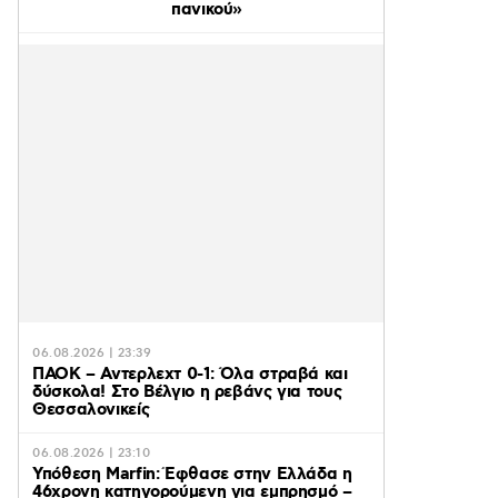
πανικού»
06.08.2026 | 23:39
ΠΑΟΚ – Αντερλεχτ 0-1: Όλα στραβά και
δύσκολα! Στο Βέλγιο η ρεβάνς για τους
Θεσσαλονικείς
06.08.2026 | 23:10
Υπόθεση Marfin: Έφθασε στην Ελλάδα η
46χρονη κατηγορούμενη για εμπρησμό –