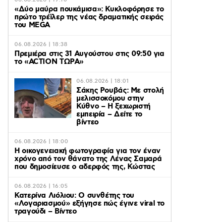
06.08.2026 | 19:10
«Δύο μαύρα πουκάμισα»: Κυκλοφόρησε το
πρώτο τρέϊλερ της νέας δραματικής σειράς
του MEGA
06.08.2026 | 18:38
Πρεμιέρα στις 31 Αυγούστου στις 09:50 για
το «ACTION ΤΩΡΑ»
06.08.2026 | 18:01
Σάκης Ρουβάς: Με στολή
μελισσοκόμου στην
Κύθνο – Η ξεχωριστή
εμπειρία – Δείτε το
βίντεο
06.08.2026 | 18:00
Η οικογενειακή φωτογραφία για τον έναν
χρόνο από τον θάνατο της Λένας Σαμαρά
που δημοσίευσε ο αδερφός της, Κώστας
06.08.2026 | 16:05
Κατερίνα Λιόλιου: Ο συνθέτης του
«Λογαριασμού» εξήγησε πώς έγινε viral το
τραγούδι – Βίντεο