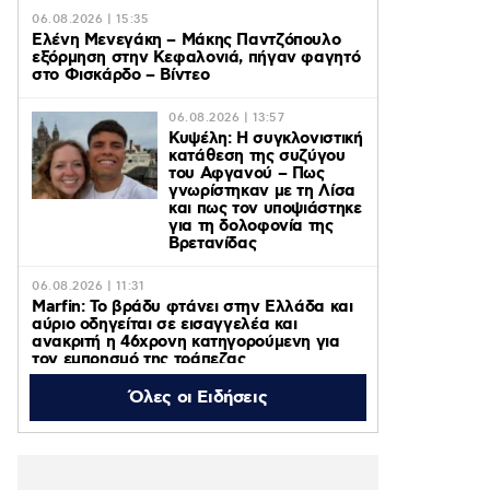
06.08.2026 | 15:35
Ελένη Μενεγάκη – Μάκης Παντζόπουλο
εξόρμηση στην Κεφαλονιά, πήγαν φαγητό
στο Φισκάρδο – Βίντεο
06.08.2026 | 13:57
Κυψέλη: Η συγκλονιστική
κατάθεση της συζύγου
του Αφγανού – Πως
γνωρίστηκαν με τη Λίσα
και πως τον υποψιάστηκε
για τη δολοφονία της
Βρετανίδας
06.08.2026 | 11:31
Marfin: Το βράδυ φτάνει στην Ελλάδα και
αύριο οδηγείται σε εισαγγελέα και
ανακριτή η 46χρονη κατηγορούμενη για
τον εμπρησμό της τράπεζας
Όλες οι Ειδήσεις
06.08.2026 | 11:23
Γαρυφαλλιά Καληφώνη: Διακοπές με
φίλους σε Πάρο και Κουφονήσια, χωρίς
τον Χρήστο Μάστορα – Φωτογραφίες