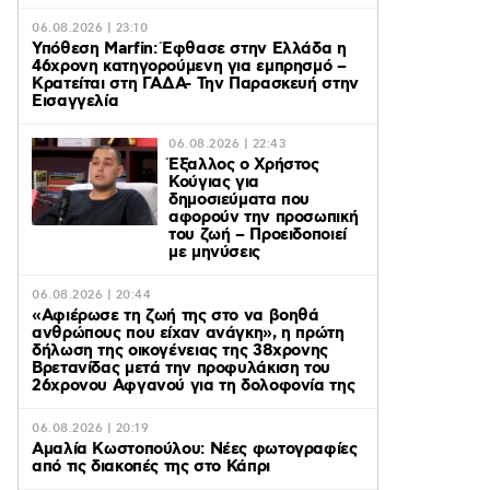
06.08.2026 | 23:10
Υπόθεση Marfin: Έφθασε στην Ελλάδα η
46χρονη κατηγορούμενη για εμπρησμό –
Κρατείται στη ΓΑΔΑ- Την Παρασκευή στην
Εισαγγελία
06.08.2026 | 22:43
Έξαλλος ο Χρήστος
Κούγιας για
δημοσιεύματα που
αφορούν την προσωπική
του ζωή – Προειδοποιεί
με μηνύσεις
06.08.2026 | 20:44
«Αφιέρωσε τη ζωή της στο να βοηθά
ανθρώπους που είχαν ανάγκη», η πρώτη
δήλωση της οικογένειας της 38χρονης
Βρετανίδας μετά την προφυλάκιση του
26χρονου Αφγανού για τη δολοφονία της
06.08.2026 | 20:19
Αμαλία Κωστοπούλου: Νέες φωτογραφίες
από τις διακοπές της στο Κάπρι