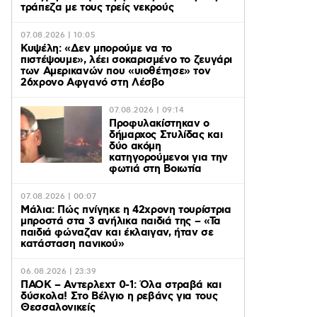
τράπεζα με τους τρείς νεκρούς
07.08.2026 | 10:05
Κυψέλη: «Δεν μπορούμε να το
πιστέψουμε», λέει σοκαρισμένο το ζευγάρι
των Αμερικανών που «υιοθέτησε» τον
26χρονο Αφγανό στη Λέσβο
07.08.2026 | 09:14
Προφυλακίστηκαν ο
δήμαρχος Στυλίδας και
δύο ακόμη
κατηγορούμενοι για την
φωτιά στη Βοιωτία
07.08.2026 | 00:07
Μάλια: Πώς πνίγηκε η 42χρονη τουρίστρια
μπροστά στα 3 ανήλικα παιδιά της – «Τα
παιδιά φώναζαν και έκλαιγαν, ήταν σε
κατάσταση πανικού»
06.08.2026 | 23:39
ΠΑΟΚ – Αντερλεχτ 0-1: Όλα στραβά και
δύσκολα! Στο Βέλγιο η ρεβάνς για τους
Θεσσαλονικείς