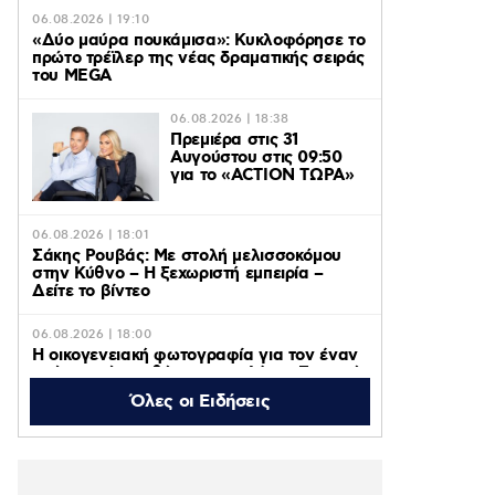
06.08.2026 | 19:10
«Δύο μαύρα πουκάμισα»: Κυκλοφόρησε το
πρώτο τρέϊλερ της νέας δραματικής σειράς
του MEGA
06.08.2026 | 18:38
Πρεμιέρα στις 31
Αυγούστου στις 09:50
για το «ACTION ΤΩΡΑ»
06.08.2026 | 18:01
Σάκης Ρουβάς: Με στολή μελισσοκόμου
στην Κύθνο – Η ξεχωριστή εμπειρία –
Δείτε το βίντεο
06.08.2026 | 18:00
Η οικογενειακή φωτογραφία για τον έναν
χρόνο από τον θάνατο της Λένας Σαμαρά
που δημοσίευσε ο αδερφός της, Κώστας
Όλες οι Ειδήσεις
06.08.2026 | 16:05
Κατερίνα Λιόλιου: Ο συνθέτης του
«Λογαριασμού» εξήγησε πώς έγινε viral το
τραγούδι – Βίντεο