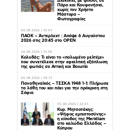
Διακοπές με φίλους σε
Πάρο και Κουφονήσια,
χωρίς τον Χρήστο
Μάστορα –
Φωτογραφίες
06.08.2026 | 10:43
ΠΑΟΚ – Άντερλεχτ : Απόψε 6 Αυγούστου
2026 στις 20:45 στο ΟΡΕΝ
06.08.2026 | 10:38
Κολυδάς: Τι είναι το «πολωμένο μελτέμι»
που συνετέλεσε στην εφιαλτική εξάπλωση
της φωτιάς σε Αττική και Βοιωτία
06.08.2026 | 00:13
Παναθηναϊκός – ΤΣΣΚΑ 1948 1-1: Πλήρωσε
τα λάθη του και πάει για την πρόκριση στη
Σόφια
05.08.2026 | 22:47
Κυρ. Μητσοτάκης:
«Ψήφος εμπιστοσύνης»
η είσοδος της Meridiam
στο καλώδιο Ελλάδας –
Κύπρου