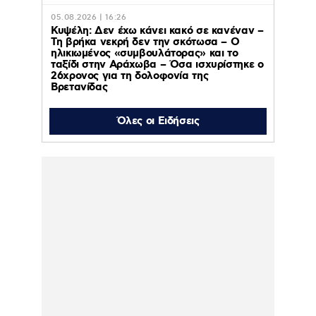
05.08.2026 | 16:26
Κυψέλη: Δεν έχω κάνει κακό σε κανέναν –
Τη βρήκα νεκρή δεν την σκότωσα – Ο
ηλικιωμένος «συμβουλάτορας» και το
ταξίδι στην Αράχωβα – Όσα ισχυρίστηκε ο
26χρονος για τη δολοφονία της
Βρετανίδας
05.08.2026 | 15:56
Όλες οι Ειδήσεις
Δυτική Αττική: Έχασε το 64% των δασών
της μέσα σε μία δεκαετία – Τα στοιχεία
σοκ για τις πυρκαγιές
05.08.2026 | 15:47
«Τ’ αγόρια»: Η Έφη Κοντού δίνει νέα πνοή
στο θρυλικό τραγούδι που της είχε γράψει
ο Γιώργος Ζαμπέτας!
05.08.2026 | 15:42
Το Release Athens
Festival 2026 άφησε τις
καλύτερες μουσικές
αναμνήσεις – Η Allwyn
κράτησε τον παλμό και
εκτός σκηνής για τέταρτη