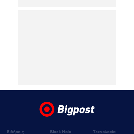
συνεχόμενη χρονιά
05.08.2026 | 15:33
Η μάχη της πρόκρισης: Ναϊμέγκεν –
Ολυμπιακός ζωντανά στο MEGA, Τρίτη 11
Αυγούστου στις 20:30
05.08.2026 | 15:27
Τα μέτρα για τους πυρόπληκτους της
Δυτικής Αττικής: Αποζημιώσεις εξπρές,
ειδικά μέτρα για τις επιχειρήσεις –
Αναστολή πλειστηριασμών, ασφαλιστικών
και φορολογικών υποχρεώσεων (βίντεο)
05.08.2026 | 15:22
Ντορέττα Παπαδημητρίου: «Εσύ περιμένεις
τη ρίζα στο κομμωτήριο ή πας σπίτι σου να
λουστείς;»
Ειδήσεις
Black Hole
Τεχνολογία