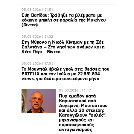
05.08.2026 | 21:51
Εύη Βατίδου: Τράβηξε τα βλέμματα με
κόκκινο μπικίνι σε παραλία της Μυκόνου
(βίντεο)
05.08.2026 | 21:32
Στη Μύκονο η Νικόλ Κίντμαν με τη Ζόε
Σαλντάνα – Στο νησί των ανέμων και η
Κέιτι Πέρι – Βίντεο
05.08.2026 | 17:55
Το Μουντιάλ έβαλε γκολ στις θεάσεις του
ERTFLIX και τον Ιούλιο με 22.551.894
views, για δεύτερο συνεχόμενο μήνα
05.08.2026 | 16:47
Πυρ ομαδόν κατά
Καρυστιανού από
Αυγερινό, Μουτσάτσου
και άλλα 20 στελέχη:
Καταγγέλουν “αυλές”,
μηχανισμούς και
παρασκηνιακούς
ανταγωνισμούς