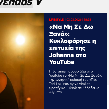
έλαος V
LIFESTYLE
|
03.03.2026 | 18:28
«Να Μη Σε Δω
Ξανά»:
Κυκλοφόρησε η
επιτυχία της
Johanna στο
YouTube
Η Johanna παρουσιάζει στο
YouTube το «Να Μη Σε Δω Ξανά»,
την ελληνική εκδοχή του «Tiba
Tani La», που έγινε viral σε
Spotify και TikTok σε Ελλάδα και
Αίγυπτο.