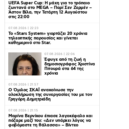
UEFA Super Cup: Η μάχη για το τρόπαιο
ζωντανά στο MEGA – Παρί Σεν Ζερμέν –
Άστον Βίλα, την Τετάρτη 12 Αυγούστου
στις 22:00
07.08.2026 | 22:23
Το «Stars System» γιορτάζει 20 χρόνια
τηλεοπτικής παρουσίας και γίνεται
καθημερινό στο Star.
07.08.2026 | 22:06
Έφυγε από τη ζωή η
δημοσιογράφος Χριστίνα
Πιτουρά στα 64 της
χρόνια
07.08.2026 | 21:57
Ο Όμιλος ΣΚΑΪ ανακοίνωσε την
ολοκλήρωση της συνεργασίας του με τον
Γρηγόρη Δημητριάδη
07.08.2026 | 21:15
Μαρίνα Βερνίκου έπιασε λαγοκέφαλο και
πόζαρε μαζί του: «Δεν υπάρχει λόγος να
φοβόμαστε τη θάλασσα» – Βίντεο