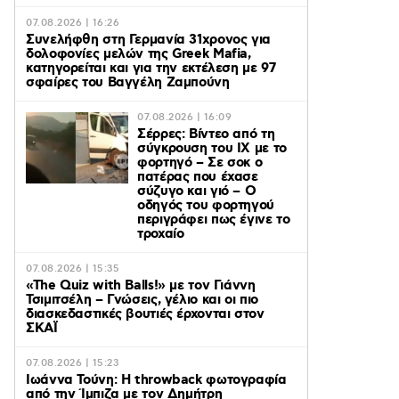
07.08.2026 | 16:26
Συνελήφθη στη Γερμανία 31χρονος για
δολοφονίες μελών της Greek Mafia,
κατηγορείται και για την εκτέλεση με 97
σφαίρες του Βαγγέλη Ζαμπούνη
07.08.2026 | 16:09
Σέρρες: Βίντεο από τη
σύγκρουση του ΙΧ με το
φορτηγό – Σε σοκ ο
πατέρας που έχασε
σύζυγο και γιό – Ο
οδηγός του φορτηγού
περιγράφει πως έγινε το
τροχαίο
07.08.2026 | 15:35
«The Quiz with Balls!» με τον Γιάννη
Τσιμιτσέλη – Γνώσεις, γέλιο και οι πιο
διασκεδαστικές βουτιές έρχονται στον
ΣΚΑΪ
07.08.2026 | 15:23
Ιωάννα Τούνη: Η throwback φωτογραφία
από την Ίμπιζα με τον Δημήτρη