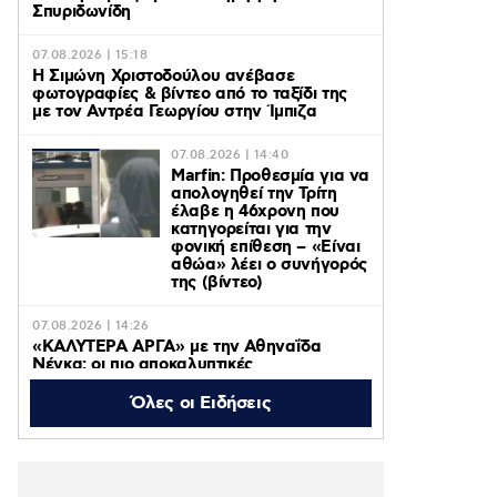
Σπυριδωνίδη
07.08.2026 | 15:18
Η Σιμώνη Χριστοδούλου ανέβασε
φωτογραφίες & βίντεο από το ταξίδι της
με τον Αντρέα Γεωργίου στην Ίμπιζα
07.08.2026 | 14:40
Marfin: Προθεσμία για να
απολογηθεί την Τρίτη
έλαβε η 46χρονη που
κατηγορείται για την
φονική επίθεση – «Είναι
αθώα» λέει ο συνήγορός
της (βίντεο)
07.08.2026 | 14:26
«ΚΑΛΥΤΕΡΑ ΑΡΓΑ» με την Αθηναΐδα
Νέγκα: οι πιο αποκαλυπτικές
μεταμεσονύχτιες συνεντεύξεις
επιστρέφουν στο ACTION 24
Όλες οι Ειδήσεις
07.08.2026 | 12:59
Οργή στο Περού για το βίντεο της
σεξουαλικής επίθεσης μαέστρου σε