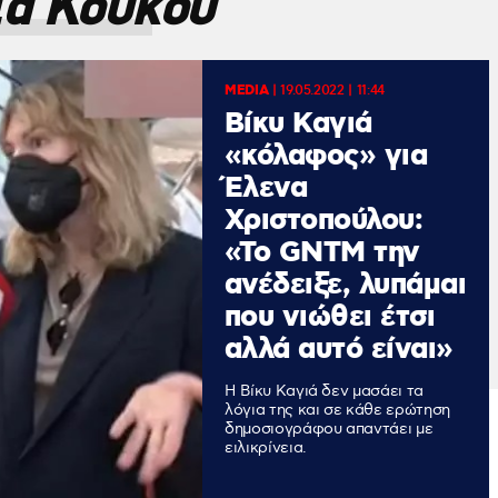
α Κούκου
MEDIA
|
19.05.2022 | 11:44
Βίκυ Καγιά
«κόλαφος» για
Έλενα
Χριστοπούλου:
«Το GNTM την
ανέδειξε, λυπάμαι
που νιώθει έτσι
αλλά αυτό είναι»
Η Βίκυ Καγιά δεν μασάει τα
λόγια της και σε κάθε ερώτηση
δημοσιογράφου απαντάει με
ειλικρίνεια.