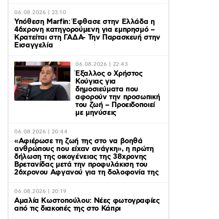
06.08.2026 | 23:10
Υπόθεση Marfin: Έφθασε στην Ελλάδα η
46χρονη κατηγορούμενη για εμπρησμό –
Κρατείται στη ΓΑΔΑ- Την Παρασκευή στην
Εισαγγελία
06.08.2026 | 22:43
Έξαλλος ο Χρήστος
Κούγιας για
δημοσιεύματα που
αφορούν την προσωπική
του ζωή – Προειδοποιεί
με μηνύσεις
06.08.2026 | 20:44
«Αφιέρωσε τη ζωή της στο να βοηθά
ανθρώπους που είχαν ανάγκη», η πρώτη
δήλωση της οικογένειας της 38χρονης
Βρετανίδας μετά την προφυλάκιση του
26χρονου Αφγανού για τη δολοφονία της
06.08.2026 | 20:19
Αμαλία Κωστοπούλου: Νέες φωτογραφίες
από τις διακοπές της στο Κάπρι