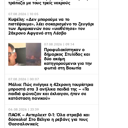
τράπεζα με τους τρείς νεκρούς
07.08.2026 | 10:05
Κυψέλη: «Δεν μπορούμε να το
πιστέψουμε», λέει σοκαρισμένο το ζευγάρι
των Αμερικανών που «υιοθέτησε» τον
26χρονο Αφγανό στη Λέσβο
07.08.2026 | 09:14
Προφυλακίστηκαν ο
δήμαρχος Στυλίδας και
δύο ακόμη
κατηγορούμενοι για την
φωτιά στη Βοιωτία
07.08.2026 | 00:07
Μάλια: Πώς πνίγηκε η 42χρονη τουρίστρια
μπροστά στα 3 ανήλικα παιδιά της – «Τα
παιδιά φώναζαν και έκλαιγαν, ήταν σε
κατάσταση πανικού»
06.08.2026 | 23:39
ΠΑΟΚ – Αντερλεχτ 0-1: Όλα στραβά και
δύσκολα! Στο Βέλγιο η ρεβάνς για τους
Θεσσαλονικείς