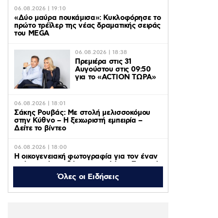
06.08.2026 | 19:10
«Δύο μαύρα πουκάμισα»: Κυκλοφόρησε το
πρώτο τρέϊλερ της νέας δραματικής σειράς
του MEGA
06.08.2026 | 18:38
Πρεμιέρα στις 31
Αυγούστου στις 09:50
για το «ACTION ΤΩΡΑ»
06.08.2026 | 18:01
Σάκης Ρουβάς: Με στολή μελισσοκόμου
στην Κύθνο – Η ξεχωριστή εμπειρία –
Δείτε το βίντεο
06.08.2026 | 18:00
Η οικογενειακή φωτογραφία για τον έναν
χρόνο από τον θάνατο της Λένας Σαμαρά
που δημοσίευσε ο αδερφός της, Κώστας
Όλες οι Ειδήσεις
06.08.2026 | 16:05
Κατερίνα Λιόλιου: Ο συνθέτης του
«Λογαριασμού» εξήγησε πώς έγινε viral το
τραγούδι – Βίντεο