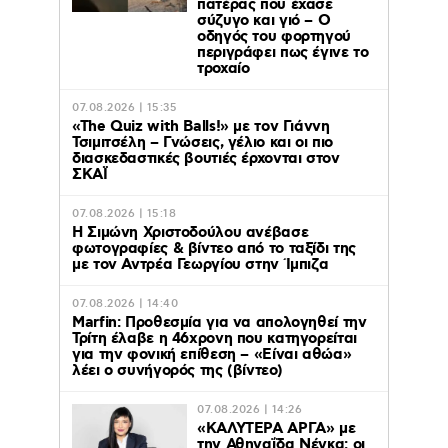
πατέρας που έχασε
σύζυγο και γιό – Ο
οδηγός του φορτηγού
περιγράφει πως έγινε το
τροχαίο
07.08.2026 | 15:35
«The Quiz with Balls!» με τον Γιάννη
Τσιμιτσέλη – Γνώσεις, γέλιο και οι πιο
διασκεδαστικές βουτιές έρχονται στον
ΣΚΑΪ
07.08.2026 | 15:18
Η Σιμώνη Χριστοδούλου ανέβασε
φωτογραφίες & βίντεο από το ταξίδι της
με τον Αντρέα Γεωργίου στην Ίμπιζα
07.08.2026 | 14:40
Marfin: Προθεσμία για να απολογηθεί την
Τρίτη έλαβε η 46χρονη που κατηγορείται
για την φονική επίθεση – «Είναι αθώα»
λέει ο συνήγορός της (βίντεο)
07.08.2026 | 14:26
«ΚΑΛΥΤΕΡΑ ΑΡΓΑ» με
την Αθηναΐδα Νέγκα: οι