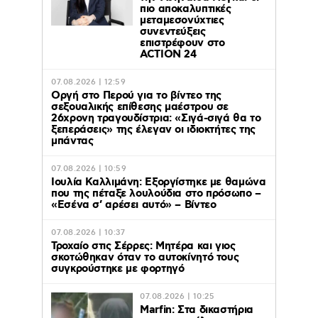
πιο αποκαλυπτικές
μεταμεσονύχτιες
συνεντεύξεις
επιστρέφουν στο
ACTION 24
07.08.2026 | 12:59
Οργή στο Περού για το βίντεο της
σεξουαλικής επίθεσης μαέστρου σε
26χρονη τραγουδίστρια: «Σιγά-σιγά θα το
ξεπεράσεις» της έλεγαν οι ιδιοκτήτες της
μπάντας
07.08.2026 | 10:59
Ιουλία Καλλιμάνη: Εξοργίστηκε με θαμώνα
που της πέταξε λουλούδια στο πρόσωπο –
«Εσένα σ’ αρέσει αυτό» – Βίντεο
07.08.2026 | 10:37
Τροχαίο στις Σέρρες: Μητέρα και γιος
σκοτώθηκαν όταν το αυτοκίνητό τους
συγκρούστηκε με φορτηγό
07.08.2026 | 10:25
Marfin: Στα δικαστήρια