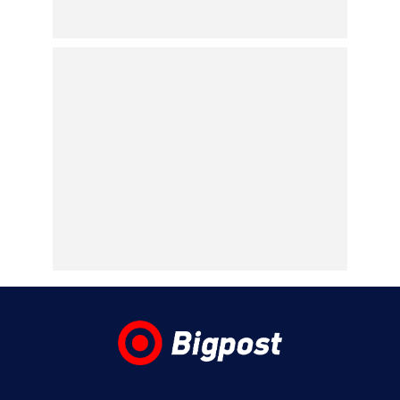
42χρονη τουρίστρια
μπροστά στα 3 ανήλικα
παιδιά της – «Τα παιδιά
φώναζαν και έκλαιγαν,
ήταν σε κατάσταση
πανικού»
06.08.2026 | 23:39
ΠΑΟΚ – Αντερλεχτ 0-1: Όλα στραβά και
δύσκολα! Στο Βέλγιο η ρεβάνς για τους
Θεσσαλονικείς
06.08.2026 | 23:10
Υπόθεση Marfin: Έφθασε στην Ελλάδα η
46χρονη κατηγορούμενη για εμπρησμό –
Κρατείται στη ΓΑΔΑ- Την Παρασκευή στην
Εισαγγελία
06.08.2026 | 22:43
Έξαλλος ο Χρήστος Κούγιας για
δημοσιεύματα που αφορούν την
προσωπική του ζωή – Προειδοποιεί με
μηνύσεις