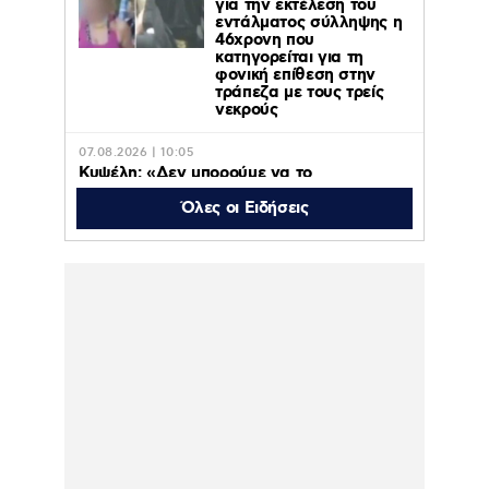
για την εκτέλεση του
εντάλματος σύλληψης η
46χρονη που
κατηγορείται για τη
φονική επίθεση στην
τράπεζα με τους τρείς
νεκρούς
07.08.2026 | 10:05
Κυψέλη: «Δεν μπορούμε να το
πιστέψουμε», λέει σοκαρισμένο το ζευγάρι
των Αμερικανών που «υιοθέτησε» τον
Όλες οι Ειδήσεις
26χρονο Αφγανό στη Λέσβο
07.08.2026 | 09:21
«Στον Εξώστη» με τους Αντώνη Αντζολέτο
και Γιάννη Καντέλη – Έρχεται στον ΣΚΑΪ
100,3
07.08.2026 | 09:14
Προφυλακίστηκαν ο δήμαρχος Στυλίδας
και δύο ακόμη κατηγορούμενοι για την
φωτιά στη Βοιωτία
07.08.2026 | 00:07
Μάλια: Πώς πνίγηκε η