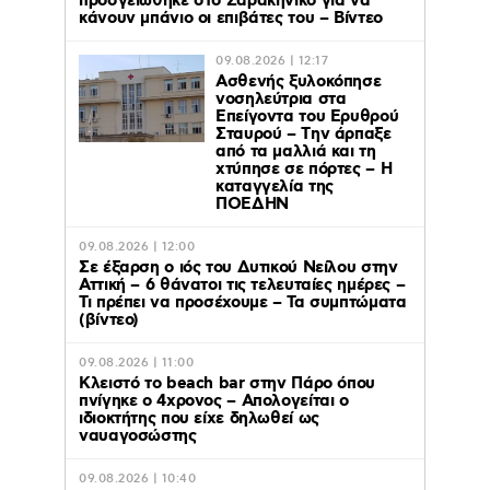
προσγειώθηκε στο Σαρακήνικο για να
κάνουν μπάνιο οι επιβάτες του – Βίντεο
09.08.2026 | 12:17
Ασθενής ξυλοκόπησε
νοσηλεύτρια στα
Επείγοντα του Ερυθρού
Σταυρού – Tην άρπαξε
από τα μαλλιά και τη
χτύπησε σε πόρτες – Η
καταγγελία της
ΠΟΕΔΗΝ
09.08.2026 | 12:00
Σε έξαρση ο ιός του Δυτικού Νείλου στην
Αττική – 6 θάνατοι τις τελευταίες ημέρες –
Τι πρέπει να προσέχουμε – Τα συμπτώματα
(βίντεο)
09.08.2026 | 11:00
Κλειστό το beach bar στην Πάρο όπου
πνίγηκε ο 4χρονος – Απολογείται ο
ιδιοκτήτης που είχε δηλωθεί ως
ναυαγοσώστης
09.08.2026 | 10:40