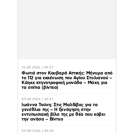
10.08.2026 | 09:57
Φωτιά στον Κουβαρά Αττικής: Μήνυμα από
το 112 για εκκένωση του Αγίου Στυλιανού –
Kάηκε κτηνοτροφική μονάδα – Μάχη για
τα σπίτια (βίντεο)
09.08.2026 | 20:41
Ιωάννα Τούνη: Στις Μαλδίβες για τα
γενέθλια της – H ξενάγηση στην
εντυπωσιακή βίλα της με θέα που κόβει
την ανάσα – Βίντεο
09.08.2026 | 20:04