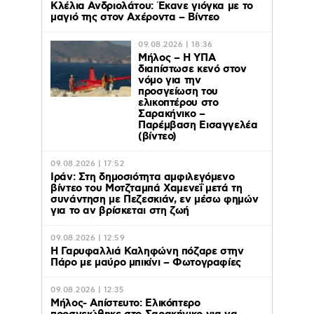
Κλέλια Ανδριολάτου: Έκανε γιόγκα με το
μαγιό της στον Αχέροντα – Βίντεο
09.08.2026 | 18:36
Μήλος – Η ΥΠΑ
διαπίστωσε κενό στον
νόμο για την
προσγείωση του
ελικοπτέρου στο
Σαρακήνικο –
Παρέμβαση Εισαγγελέα
(βίντεο)
09.08.2026 | 17:52
Ιράν: Στη δημοσιότητα αμφιλεγόμενο
βίντεο του Μοτζταμπά Χαμενεΐ μετά τη
συνάντηση με Πεζεσκιάν, εν μέσω φημών
για το αν βρίσκεται στη ζωή
09.08.2026 | 12:59
Η Γαρυφαλλιά Καληφώνη πόζαρε στην
Πάρο με μαύρο μπικίνι – Φωτογραφίες
09.08.2026 | 12:35
Μήλος- Απίστευτο: Ελικόπτερο