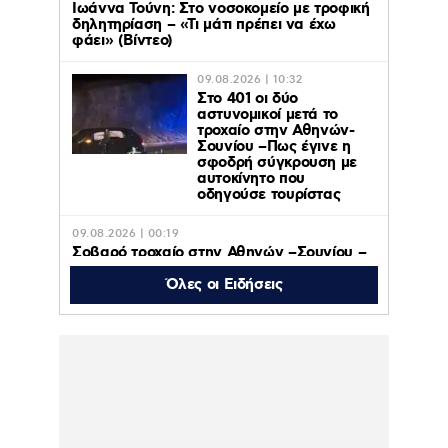
Ιωάννα Τούνη: Στο νοσοκομείο με τροφική
δηλητηρίαση – «Τι μάτι πρέπει να έχω
φάει» (Βίντεο)
09.08.2026 | 10:32
Στο 401 οι δύο
αστυνομικοί μετά το
τροχαίο στην Αθηνών-
Σουνίου –Πως έγινε η
σφοδρή σύγκρουση με
αυτοκίνητο που
οδηγούσε τουρίστας
09.08.2026 | 00:19
Σοβαρό τροχαίο στην Αθηνών –Σουνίου –
ΙΧ από αναστροφή συγκρούστηκε με με
μηχανή της ΔΙΑΣ, δύο αστυνομικοί
Όλες οι Ειδήσεις
τραυματίες – Βίντεο
08.08.2026 | 20:53
Συναγερμός για φωτιές: 48ωρο με 40άρια
και μέχρι 9 μποφόρ – Red Code σε
Αττικοβοιωτία και άλλες 12 περιοχές
08.08.2026 | 20:06