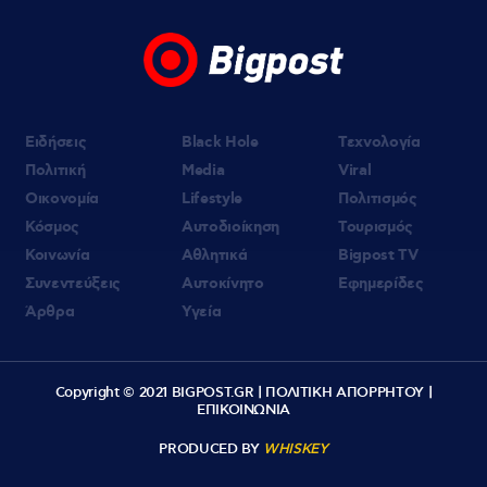
07.08.2026 | 09:21
«Στον Εξώστη» με τους Αντώνη Αντζολέτο
και Γιάννη Καντέλη – Έρχεται στον ΣΚΑΪ
100,3
Ειδήσεις
Black Hole
Τεχνολογία
Πολιτική
Media
Viral
Οικονομία
Lifestyle
Πολιτισμός
Κόσμος
Αυτοδιοίκηση
Τουρισμός
Κοινωνία
Αθλητικά
Bigpost TV
Συνεντεύξεις
Αυτοκίνητο
Εφημερίδες
Άρθρα
Υγεία
Copyright © 2021 BIGPOST.GR |
ΠΟΛΙΤΙΚΗ ΑΠΟΡΡΗΤΟΥ
|
ΕΠΙΚΟΙΝΩΝΙΑ
PRODUCED BY
WHISKEY