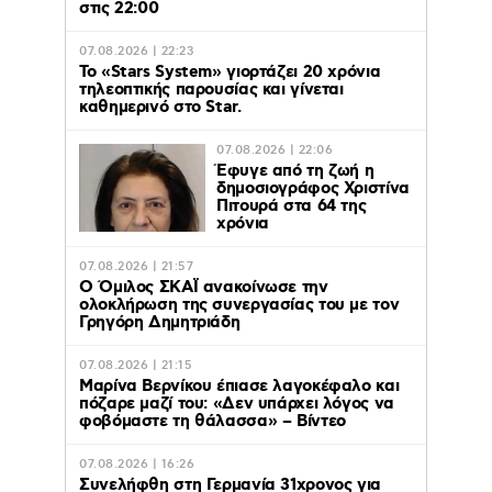
στις 22:00
07.08.2026 | 22:23
Το «Stars System» γιορτάζει 20 χρόνια
τηλεοπτικής παρουσίας και γίνεται
καθημερινό στο Star.
07.08.2026 | 22:06
Έφυγε από τη ζωή η
δημοσιογράφος Χριστίνα
Πιτουρά στα 64 της
χρόνια
07.08.2026 | 21:57
Ο Όμιλος ΣΚΑΪ ανακοίνωσε την
ολοκλήρωση της συνεργασίας του με τον
Γρηγόρη Δημητριάδη
07.08.2026 | 21:15
Μαρίνα Βερνίκου έπιασε λαγοκέφαλο και
πόζαρε μαζί του: «Δεν υπάρχει λόγος να
φοβόμαστε τη θάλασσα» – Βίντεο
07.08.2026 | 16:26
Συνελήφθη στη Γερμανία 31χρονος για