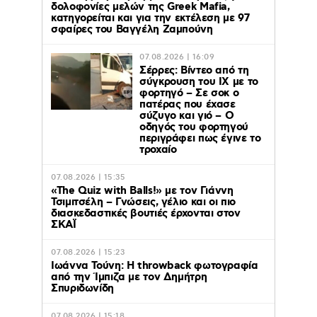
δολοφονίες μελών της Greek Mafia,
κατηγορείται και για την εκτέλεση με 97
σφαίρες του Βαγγέλη Ζαμπούνη
07.08.2026 | 16:09
Σέρρες: Βίντεο από τη
σύγκρουση του ΙΧ με το
φορτηγό – Σε σοκ ο
πατέρας που έχασε
σύζυγο και γιό – Ο
οδηγός του φορτηγού
περιγράφει πως έγινε το
τροχαίο
07.08.2026 | 15:35
«The Quiz with Balls!» με τον Γιάννη
Τσιμιτσέλη – Γνώσεις, γέλιο και οι πιο
διασκεδαστικές βουτιές έρχονται στον
ΣΚΑΪ
07.08.2026 | 15:23
Ιωάννα Τούνη: Η throwback φωτογραφία
από την Ίμπιζα με τον Δημήτρη
Σπυριδωνίδη
07.08.2026 | 15:18