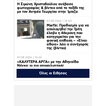
Η Σιμώνη Χριστοδούλου ανέβασε
φωτογραφίες & βίντεο από το ταξίδι της
με τον Αντρέα Γεωργίου στην Ίμπιζα
07.08.2026 | 14:40
Marfin: Προθεσμία για να
απολογηθεί την Τρίτη
έλαβε η 46χρονη που
κατηγορείται για την
φονική επίθεση – «Είναι
αθώα» λέει ο συνήγορός
της (βίντεο)
07.08.2026 | 14:26
«ΚΑΛΥΤΕΡΑ ΑΡΓΑ» με την Αθηναΐδα
Νέγκα: οι πιο αποκαλυπτικές
μεταμεσονύχτιες συνεντεύξεις
επιστρέφουν στο ACTION 24
Όλες οι Ειδήσεις
07.08.2026 | 12:59
Οργή στο Περού για το βίντεο της
σεξουαλικής επίθεσης μαέστρου σε
26χρονη τραγουδίστρια: «Σιγά-σιγά θα το
ξεπεράσεις» της έλεγαν οι ιδιοκτήτες της
μπάντας