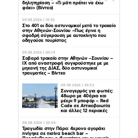
δηλητηρίαση – «Τι μάτι πρέπει να έχω
φάει» (Βίντεο)
09.08.2026 | 10:32
Στο 401 οι δύο αστυνομικοί μετά το τροχαίο
στην Αθηνών-Σουνίου –Πως έγινε η
σφοδρή σύγκρουση με αυτοκίνητο που
οδηγούσε τουρίστας
09.08.2026 | 00:19
Σοβαρό τροχαίο στην Αθηνών –Σουνίου –
ΙΧ από αναστροφή συγκρούστηκε με με
μηχανή της ΔΙΑΣ, δύο αστυνομικοί
τραυματίες – Βίντεο
08.08.2026 | 20:53
Συναγερμός για φωτιές:
48ωρο με 40άρια και
μέχρι 9 μποφόρ – Red
Code σε Αττικοβοιωτία
και άλλες 12 περιοχές
08.08.2026 | 20:06
Τραγωδία στην Πάρο: 4χρονο αγοράκι
πνίγηκε σε πισίνα beach bar –