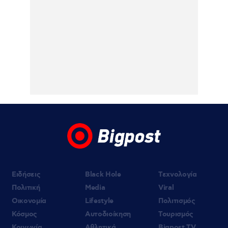
Ειδήσεις
Black Hole
Τεχνολογία
Πολιτική
Media
Viral
Οικονομία
Lifestyle
Πολιτισμός
Κόσμος
Αυτοδιοίκηση
Τουρισμός
Κοινωνία
Αθλητικά
Bigpost TV