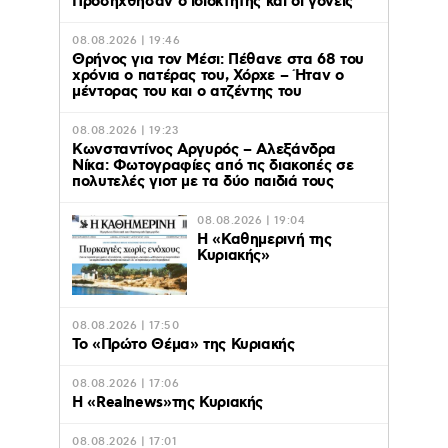
Προσήχθησαν ο ιδιοκτήτης και οι γονείς
08.08.2026 | 19:46
Θρήνος για τον Μέσι: Πέθανε στα 68 του
χρόνια ο πατέρας του, Χόρχε – Ήταν ο
μέντορας του και ο ατζέντης του
08.08.2026 | 19:23
Κωνσταντίνος Αργυρός – Αλεξάνδρα
Νίκα: Φωτογραφίες από τις διακοπές σε
πολυτελές γιοτ με τα δύο παιδιά τους
08.08.2026 | 19:04
H «Καθημερινή της
Κυριακής»
08.08.2026 | 17:50
Το «Πρώτο Θέμα» της Κυριακής
08.08.2026 | 17:06
Η «Realnews»της Κυριακής
08.08.2026 | 17:01