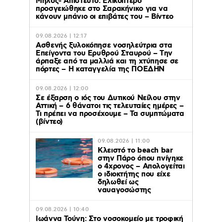
Μήλος- Απίστευτο: Ελικόπτερο
προσγειώθηκε στο Σαρακήνικο για να
κάνουν μπάνιο οι επιβάτες του – Βίντεο
09.08.2026 | 12:17
Ασθενής ξυλοκόπησε νοσηλεύτρια στα
Επείγοντα του Ερυθρού Σταυρού – Tην
άρπαξε από τα μαλλιά και τη χτύπησε σε
πόρτες – Η καταγγελία της ΠΟΕΔΗΝ
09.08.2026 | 12:00
Σε έξαρση ο ιός του Δυτικού Νείλου στην
Αττική – 6 θάνατοι τις τελευταίες ημέρες –
Τι πρέπει να προσέχουμε – Τα συμπτώματα
(βίντεο)
09.08.2026 | 11:00
Κλειστό το beach bar
στην Πάρο όπου πνίγηκε
ο 4χρονος – Απολογείται
ο ιδιοκτήτης που είχε
δηλωθεί ως
ναυαγοσώστης
09.08.2026 | 10:40
Ιωάννα Τούνη: Στο νοσοκομείο με τροφική