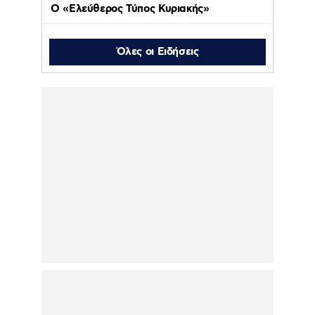
Ο «Eλεύθερος Τύπος Κυριακής»
08.08.2026 | 16:45
Το «Documento» της
Όλες οι Ειδήσεις
Κυριακής
08.08.2026 | 16:42
Οι διακοπές της Δούκισσας Νομικού στην
Πολυνησία με τα παιδιά της –
Φωτογραφίες
08.08.2026 | 16:35
Λυκαβηττός: Σε 57χρονη γυναίκα από την
Κυψέλη ανήκει το πτώμα που βρέθηκε σε
σπηλιά – Από πτώση ο θάνατος
08.08.2026 | 15:20
Η Άννα Βίσση απόλαυσε μπάντα που
έπαιξε Τσιτσάνη σε δρόμο στο Φισκάρδο –
Δείτε βίντεο