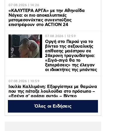
07.08.2026 | 14:26
«ΚΑΛΥΤΕΡΑ ΑΡΓΑ» με την Αθηναΐδα
Νέγκα: οι πιο αποκαλυπτικές
μεταμεσονύχτιες συνεντεύξεις
επιστρέφουν στο ACTION 24
07.08.2026 | 12:59
Οργή στο Περού για το
βίντεο της σεξουαλικής
επίθεσης μαέστρου σε
26χρονη τραγουδίστρια:
«Σιγά-σιγά θα το
ξεπεράσεις» της έλεγαν
οι ιδιοκτήτες της μπάντας
07.08.2026 | 10:59
Ιουλία Καλλιμάνη: Εξοργίστηκε με θαμώνα
που της πέταξε λουλούδια στο πρόσωπο –
«Εσένα σ’ αρέσει αυτό» – Βίντεο
Όλες οι Ειδήσεις
07.08.2026 | 10:37
Τροχαίο στις Σέρρες: Μητέρα και γιος
σκοτώθηκαν όταν το αυτοκίνητό τους
συγκρούστηκε με φορτηγό