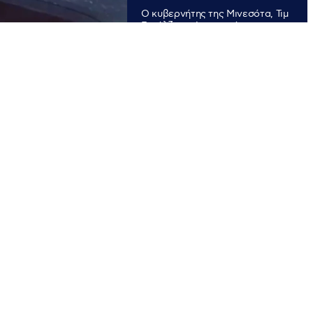
Ο κυβερνήτης της Μινεσότα, Τιμ
Γουόλζ, απαίτησε από τον
Πρόεδρο Ντόναλντ Τραμπ να
αποσύρει το ICE από τη
Μινεάπολη. Φλέγεται η πόλη
μετά το θάνατο 37χρονου άνδρα
από πυρά των ομοσπονδιακών
πρακτόρων