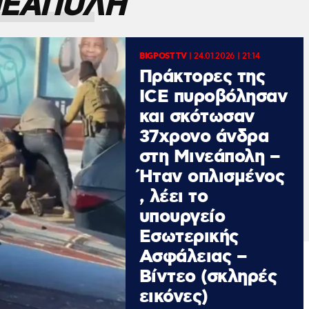
ΝΕΑΠΟΛΗ
BIGPOST TV
|
24.01.2026 | 21:14
Πράκτορες της
ICE πυροβόλησαν
και σκότωσαν
37χρονο άνδρα
στη Μινεάπολη –
Ήταν οπλισμένος
, λέει το
υπουργείο
Εσωτερικής
Ασφάλειας –
Βίντεο (σκληρές
εικόνες)