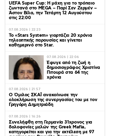
UEFA Super Cup: Η μάχη για το τρόπαιο
ζωντανά στο MEGA – Παρί Σεν Ζερμέν –
Άστον Βίλα, την Τετάρτη 12 Αυγούστου
στις 22:00
07.08.2026 | 22:23
Το «Stars System» γιορτάζει 20 χρόνια
τηλεοπτικής παρουσίας και γίνεται
καθημερινό στο Star.
07.08.2026 | 22:06
Έφυγε από τη ζωή η
δημοσιογράφος Χριστίνα
Πιτουρά στα 64 της
χρόνια
07.08.2026 | 21:57
Ο Όμιλος ΣΚΑΪ ανακοίνωσε την
ολοκλήρωση της συνεργασίας του με τον
Γρηγόρη Δημητριάδη
07.08.2026 | 16:26
Συνελήφθη στη Γερμανία 31χρονος για
δολοφονίες μελών της Greek Mafia,
κατηγορείται και για την εκτέλεση με 97