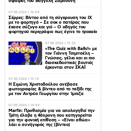
σφαίρες του Βαγγέλη Ζαμπούνη
07.08.2026 | 16:09
Σέρρες: Βίντεο από τη σύγκρουση του ΙΧ
με το φορτηγό – Σε σοκ ο πατέρας που
έχασε σύζυγο και γιό – Ο οδηγός του
φορτηγού περιγράφει πως έγινε το τροχαίο
07.08.2026 | 15:35
«The Quiz with Balls!» με
τον Γιάννη Τσιμιτσέλη –
Γνώσεις, γέλιο και οι πιο
διασκεδαστικές βουτιές
έρχονται στον ΣΚΑΪ
07.08.2026 | 15:18
Η Σιμώνη Χριστοδούλου ανέβασε
φωτογραφίες & βίντεο από το ταξίδι της
με τον Αντρέα Γεωργίου στην Ίμπιζα
07.08.2026 | 14:40
Marfin: Προθεσμία για να απολογηθεί την
Τρίτη έλαβε η 46χρονη που κατηγορείται
για την φονική επίθεση – «Είναι αθώα»
λέει ο συνήγορός της (βίντεο)