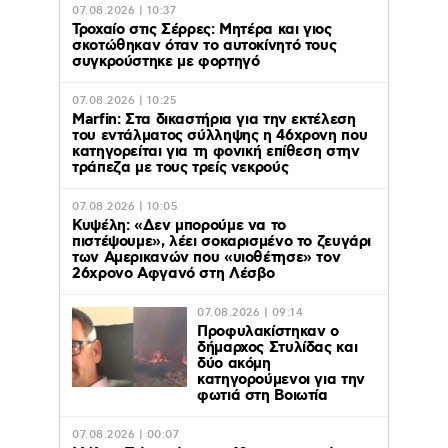
07.08.2026 | 10:37
Τροχαίο στις Σέρρες: Μητέρα και γιος
σκοτώθηκαν όταν το αυτοκίνητό τους
συγκρούστηκε με φορτηγό
07.08.2026 | 10:25
Marfin: Στα δικαστήρια για την εκτέλεση
του εντάλματος σύλληψης η 46χρονη που
κατηγορείται για τη φονική επίθεση στην
τράπεζα με τους τρείς νεκρούς
07.08.2026 | 10:05
Κυψέλη: «Δεν μπορούμε να το
πιστέψουμε», λέει σοκαρισμένο το ζευγάρι
των Αμερικανών που «υιοθέτησε» τον
26χρονο Αφγανό στη Λέσβο
07.08.2026 | 09:14
Προφυλακίστηκαν ο
δήμαρχος Στυλίδας και
δύο ακόμη
κατηγορούμενοι για την
φωτιά στη Βοιωτία
07.08.2026 | 00:07