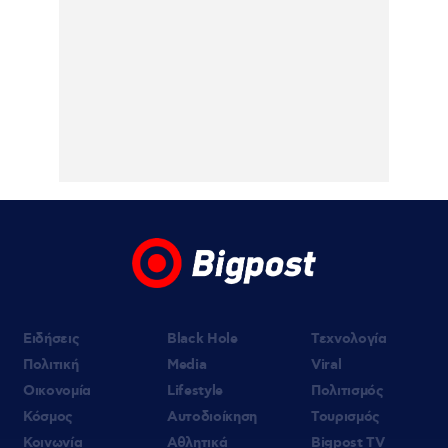
06.08.2026 | 11:31
Marfin: Το βράδυ φτάνει στην Ελλάδα και
αύριο οδηγείται σε εισαγγελέα και
ανακριτή η 46χρονη κατηγορούμενη για
τον εμπρησμό της τράπεζας
06.08.2026 | 11:23
Γαρυφαλλιά Καληφώνη: Διακοπές με
φίλους σε Πάρο και Κουφονήσια, χωρίς
τον Χρήστο Μάστορα – Φωτογραφίες
Ειδήσεις
Black Hole
Τεχνολογία
Πολιτική
Media
Viral
Οικονομία
Lifestyle
Πολιτισμός
Κόσμος
Αυτοδιοίκηση
Τουρισμός
Κοινωνία
Αθλητικά
Bigpost TV