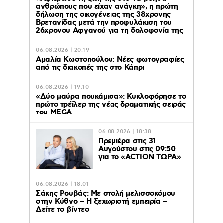
ανθρώπους που είχαν ανάγκη», η πρώτη
δήλωση της οικογένειας της 38χρονης
Βρετανίδας μετά την προφυλάκιση του
26χρονου Αφγανού για τη δολοφονία της
06.08.2026 | 20:19
Αμαλία Κωστοπούλου: Νέες φωτογραφίες
από τις διακοπές της στο Κάπρι
06.08.2026 | 19:10
«Δύο μαύρα πουκάμισα»: Κυκλοφόρησε το
πρώτο τρέϊλερ της νέας δραματικής σειράς
του MEGA
06.08.2026 | 18:38
Πρεμιέρα στις 31
Αυγούστου στις 09:50
για το «ACTION ΤΩΡΑ»
06.08.2026 | 18:01
Σάκης Ρουβάς: Με στολή μελισσοκόμου
στην Κύθνο – Η ξεχωριστή εμπειρία –
Δείτε το βίντεο