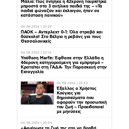
Μάλια: Πώς πνίγηκε η 42χρονη τουρίστρια
μπροστά στα 3 ανήλικα παιδιά της – «Τα
παιδιά φώναζαν και έκλαιγαν, ήταν σε
κατάσταση πανικού»
06.08.2026 | 23:39
ΠΑΟΚ – Αντερλεχτ 0-1: Όλα στραβά και
δύσκολα! Στο Βέλγιο η ρεβάνς για τους
Θεσσαλονικείς
06.08.2026 | 23:10
Υπόθεση Marfin: Έφθασε στην Ελλάδα η
46χρονη κατηγορούμενη για εμπρησμό –
Κρατείται στη ΓΑΔΑ- Την Παρασκευή στην
Εισαγγελία
06.08.2026 | 22:43
Έξαλλος ο Χρήστος
Κούγιας για
δημοσιεύματα που
αφορούν την προσωπική
του ζωή – Προειδοποιεί
με μηνύσεις
06.08.2026 | 20:44
«Αφιέρωσε τη ζωή της στο να βοηθά