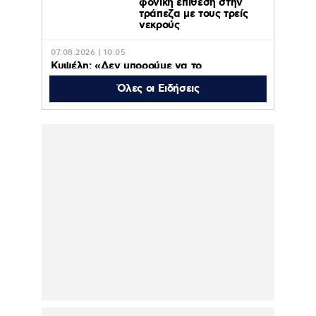
φονική επίθεση στην
τράπεζα με τους τρείς
νεκρούς
07.08.2026 | 10:05
Κυψέλη: «Δεν μπορούμε να το
πιστέψουμε», λέει σοκαρισμένο το ζευγάρι
των Αμερικανών που «υιοθέτησε» τον
Όλες οι Ειδήσεις
26χρονο Αφγανό στη Λέσβο
07.08.2026 | 09:21
«Στον Εξώστη» με τους Αντώνη Αντζολέτο
και Γιάννη Καντέλη – Έρχεται στον ΣΚΑΪ
100,3
07.08.2026 | 09:14
Προφυλακίστηκαν ο δήμαρχος Στυλίδας
και δύο ακόμη κατηγορούμενοι για την
φωτιά στη Βοιωτία
07.08.2026 | 00:07
Μάλια: Πώς πνίγηκε η
42χρονη τουρίστρια
μπροστά στα 3 ανήλικα
παιδιά της – «Τα παιδιά
φώναζαν και έκλαιγαν,