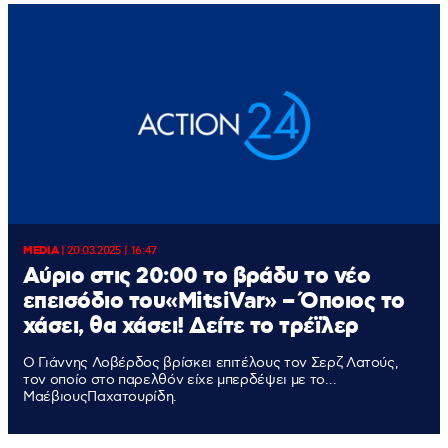
MEDIA
|
20.03.2025 | 16:47
Αύριo στις 20:00 το βράδυ το νέο
επεισόδιο του«MitsiVar» – Όποιος το
χάσει, θα χάσει! Δείτε το τρέϊλερ
Ο Γιάννης Λοβέρδος βρίσκει επιτέλους τον Σερζ Λατούς,
τον οποίο στο παρελθόν είχε μπερδέψει με το…
ΜαέβιουςΠαχατουρίδη.