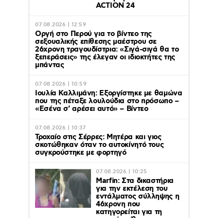
ACTION 24
07.08.2026 | 12:59
Οργή στο Περού για το βίντεο της
σεξουαλικής επίθεσης μαέστρου σε
26χρονη τραγουδίστρια: «Σιγά-σιγά θα το
ξεπεράσεις» της έλεγαν οι ιδιοκτήτες της
μπάντας
07.08.2026 | 10:59
Ιουλία Καλλιμάνη: Εξοργίστηκε με θαμώνα
που της πέταξε λουλούδια στο πρόσωπο –
«Εσένα σ’ αρέσει αυτό» – Βίντεο
07.08.2026 | 10:37
Τροχαίο στις Σέρρες: Μητέρα και γιος
σκοτώθηκαν όταν το αυτοκίνητό τους
συγκρούστηκε με φορτηγό
07.08.2026 | 10:25
Marfin: Στα δικαστήρια
για την εκτέλεση του
εντάλματος σύλληψης η
46χρονη που
κατηγορείται για τη