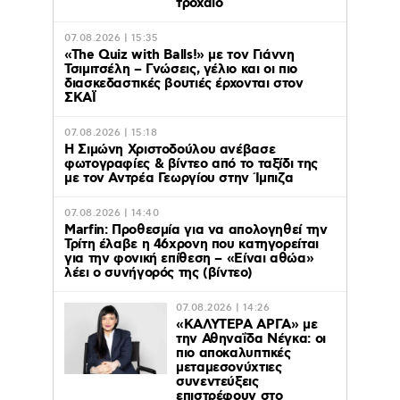
τροχαίο
07.08.2026 | 15:35
«The Quiz with Balls!» με τον Γιάννη
Τσιμιτσέλη – Γνώσεις, γέλιο και οι πιο
διασκεδαστικές βουτιές έρχονται στον
ΣΚΑΪ
07.08.2026 | 15:18
Η Σιμώνη Χριστοδούλου ανέβασε
φωτογραφίες & βίντεο από το ταξίδι της
με τον Αντρέα Γεωργίου στην Ίμπιζα
07.08.2026 | 14:40
Marfin: Προθεσμία για να απολογηθεί την
Τρίτη έλαβε η 46χρονη που κατηγορείται
για την φονική επίθεση – «Είναι αθώα»
λέει ο συνήγορός της (βίντεο)
07.08.2026 | 14:26
«ΚΑΛΥΤΕΡΑ ΑΡΓΑ» με
την Αθηναΐδα Νέγκα: οι
πιο αποκαλυπτικές
μεταμεσονύχτιες
συνεντεύξεις
επιστρέφουν στο