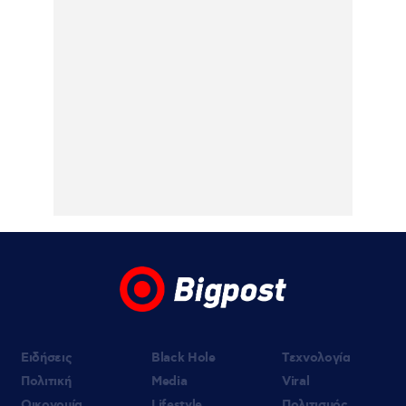
ήταν σε κατάσταση
πανικού»
06.08.2026 | 23:39
ΠΑΟΚ – Αντερλεχτ 0-1: Όλα στραβά και
δύσκολα! Στο Βέλγιο η ρεβάνς για τους
Θεσσαλονικείς
06.08.2026 | 23:10
Υπόθεση Marfin: Έφθασε στην Ελλάδα η
46χρονη κατηγορούμενη για εμπρησμό –
Κρατείται στη ΓΑΔΑ- Την Παρασκευή στην
Εισαγγελία
06.08.2026 | 22:43
Έξαλλος ο Χρήστος Κούγιας για
δημοσιεύματα που αφορούν την
προσωπική του ζωή – Προειδοποιεί με
μηνύσεις
Ειδήσεις
Black Hole
Τεχνολογία
Πολιτική
Media
Viral
Οικονομία
Lifestyle
Πολιτισμός