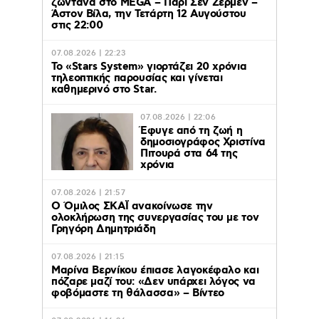
ζωντανά στο MEGA – Παρί Σεν Ζερμέν –
Άστον Βίλα, την Τετάρτη 12 Αυγούστου
στις 22:00
07.08.2026 | 22:23
Το «Stars System» γιορτάζει 20 χρόνια
τηλεοπτικής παρουσίας και γίνεται
καθημερινό στο Star.
07.08.2026 | 22:06
Έφυγε από τη ζωή η
δημοσιογράφος Χριστίνα
Πιτουρά στα 64 της
χρόνια
07.08.2026 | 21:57
Ο Όμιλος ΣΚΑΪ ανακοίνωσε την
ολοκλήρωση της συνεργασίας του με τον
Γρηγόρη Δημητριάδη
07.08.2026 | 21:15
Μαρίνα Βερνίκου έπιασε λαγοκέφαλο και
πόζαρε μαζί του: «Δεν υπάρχει λόγος να
φοβόμαστε τη θάλασσα» – Βίντεο