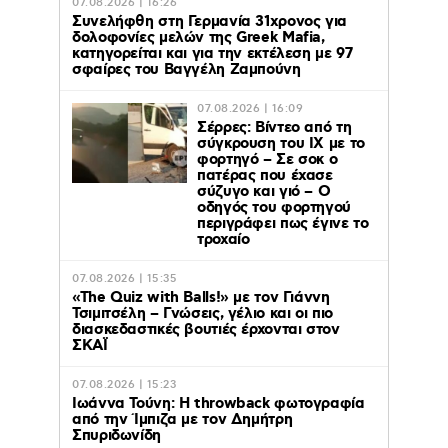
07.08.2026 | 16:26
Συνελήφθη στη Γερμανία 31χρονος για
δολοφονίες μελών της Greek Mafia,
κατηγορείται και για την εκτέλεση με 97
σφαίρες του Βαγγέλη Ζαμπούνη
07.08.2026 | 16:09
Σέρρες: Βίντεο από τη
σύγκρουση του ΙΧ με το
φορτηγό – Σε σοκ ο
πατέρας που έχασε
σύζυγο και γιό – Ο
οδηγός του φορτηγού
περιγράφει πως έγινε το
τροχαίο
07.08.2026 | 15:35
«The Quiz with Balls!» με τον Γιάννη
Τσιμιτσέλη – Γνώσεις, γέλιο και οι πιο
διασκεδαστικές βουτιές έρχονται στον
ΣΚΑΪ
07.08.2026 | 15:23
Ιωάννα Τούνη: Η throwback φωτογραφία
από την Ίμπιζα με τον Δημήτρη
Σπυριδωνίδη