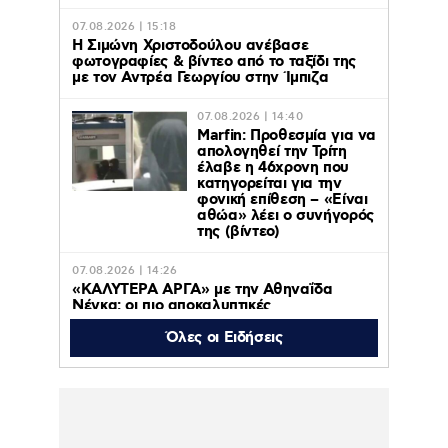
07.08.2026 | 15:18
Η Σιμώνη Χριστοδούλου ανέβασε
φωτογραφίες & βίντεο από το ταξίδι της
με τον Αντρέα Γεωργίου στην Ίμπιζα
07.08.2026 | 14:40
Marfin: Προθεσμία για να
απολογηθεί την Τρίτη
έλαβε η 46χρονη που
κατηγορείται για την
φονική επίθεση – «Είναι
αθώα» λέει ο συνήγορός
της (βίντεο)
07.08.2026 | 14:26
«ΚΑΛΥΤΕΡΑ ΑΡΓΑ» με την Αθηναΐδα
Νέγκα: οι πιο αποκαλυπτικές
μεταμεσονύχτιες συνεντεύξεις
επιστρέφουν στο ACTION 24
Όλες οι Ειδήσεις
07.08.2026 | 12:59
Οργή στο Περού για το βίντεο της
σεξουαλικής επίθεσης μαέστρου σε
26χρονη τραγουδίστρια: «Σιγά-σιγά θα το
ξεπεράσεις» της έλεγαν οι ιδιοκτήτες της