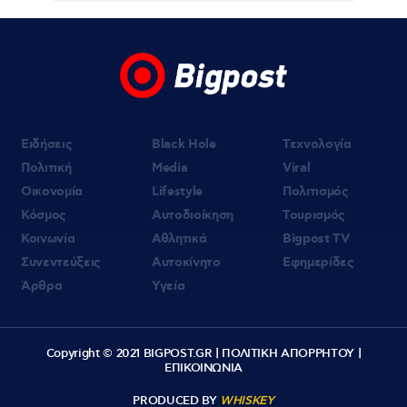
26χρονο Αφγανό στη Λέσβο
07.08.2026 | 09:21
«Στον Εξώστη» με τους Αντώνη Αντζολέτο
και Γιάννη Καντέλη – Έρχεται στον ΣΚΑΪ
100,3
Ειδήσεις
Black Hole
Τεχνολογία
Πολιτική
Media
Viral
Οικονομία
Lifestyle
Πολιτισμός
Κόσμος
Αυτοδιοίκηση
Τουρισμός
Κοινωνία
Αθλητικά
Bigpost TV
Συνεντεύξεις
Αυτοκίνητο
Εφημερίδες
Άρθρα
Υγεία
Copyright © 2021 BIGPOST.GR |
ΠΟΛΙΤΙΚΗ ΑΠΟΡΡΗΤΟΥ
|
ΕΠΙΚΟΙΝΩΝΙΑ
PRODUCED BY
WHISKEY