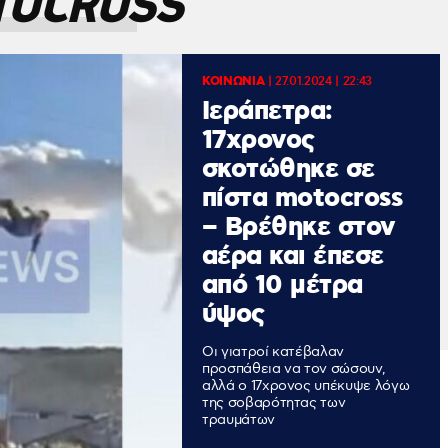
TOCROSS
ΚΟΙΝΩΝΙΑ
|
27.01.2024 | 22:43
Ιεράπετρα:
17χρονος
σκοτώθηκε σε
πίστα motocross
– Βρέθηκε στον
αέρα και έπεσε
από 10 μέτρα
ύψος
Οι γιατροί κατέβαλαν
προσπάθεια να τον σώσουν,
αλλά ο 17χρονος υπέκυψε λόγω
της σοβαρότητας των
τραυμάτων