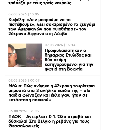
τράπεζα με τους τρείς νεκρούς
07.08.2026 | 10:05
Κυψέλη: «Δεν μπορούμε να το
πιστέψουμε», λέει σοκαρισμένο το ζευγάρι
των Αμερικανών που «υιοθέτησε» τον
26χρονο Αφγανό στη Λέσβο
07.08.2026 | 09:14
Προφυλακίστηκαν ο
δήμαρχος Στυλίδας και
δύο ακόμη
κατηγορούμενοι για την
φωτιά στη Βοιωτία
07.08.2026 | 00:07
Μάλια: Πώς πνίγηκε η 42χρονη τουρίστρια
μπροστά στα 3 ανήλικα παιδιά της – «Τα
παιδιά φώναζαν και έκλαιγαν, ήταν σε
κατάσταση πανικού»
06.08.2026 | 23:39
ΠΑΟΚ – Αντερλεχτ 0-1: Όλα στραβά και
δύσκολα! Στο Βέλγιο η ρεβάνς για τους
Θεσσαλονικείς