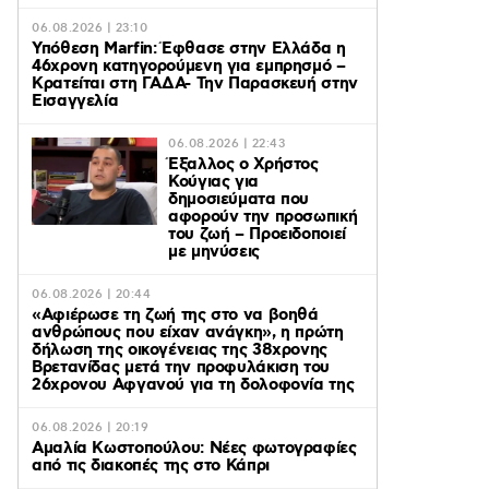
06.08.2026 | 23:10
Υπόθεση Marfin: Έφθασε στην Ελλάδα η
46χρονη κατηγορούμενη για εμπρησμό –
Κρατείται στη ΓΑΔΑ- Την Παρασκευή στην
Εισαγγελία
06.08.2026 | 22:43
Έξαλλος ο Χρήστος
Κούγιας για
δημοσιεύματα που
αφορούν την προσωπική
του ζωή – Προειδοποιεί
με μηνύσεις
06.08.2026 | 20:44
«Αφιέρωσε τη ζωή της στο να βοηθά
ανθρώπους που είχαν ανάγκη», η πρώτη
δήλωση της οικογένειας της 38χρονης
Βρετανίδας μετά την προφυλάκιση του
26χρονου Αφγανού για τη δολοφονία της
06.08.2026 | 20:19
Αμαλία Κωστοπούλου: Νέες φωτογραφίες
από τις διακοπές της στο Κάπρι