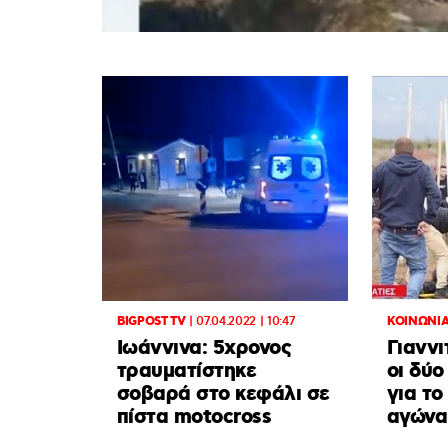
BIGPOST TV
|
07.04.2022 | 10:47
ΚΟΙΝΩΝΙ
Ιωάννινα: 5χρονος
Γιαννι
τραυματίστηκε
οι δύ
σοβαρά στο κεφάλι σε
για το
πίστα motocross
αγώνα