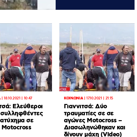
Α
|
18.10.2021 | 10:47
ΚΟΙΝΩΝΙΑ
|
17.10.2021 | 21:15
τσά: Ελεύθεροι
Γιαννιτσά: Δύο
ο συλληφθέντες
τραυματίες σε σε
 ατύχημα σε
αγώνες Motocross –
 Motocross
Διασωληνώθηκαν και
δίνουν μάχη (Video)