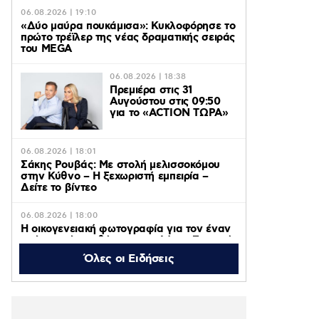
06.08.2026 | 19:10
«Δύο μαύρα πουκάμισα»: Κυκλοφόρησε το
πρώτο τρέϊλερ της νέας δραματικής σειράς
του MEGA
06.08.2026 | 18:38
Πρεμιέρα στις 31
Αυγούστου στις 09:50
για το «ACTION ΤΩΡΑ»
06.08.2026 | 18:01
Σάκης Ρουβάς: Με στολή μελισσοκόμου
στην Κύθνο – Η ξεχωριστή εμπειρία –
Δείτε το βίντεο
06.08.2026 | 18:00
Η οικογενειακή φωτογραφία για τον έναν
χρόνο από τον θάνατο της Λένας Σαμαρά
που δημοσίευσε ο αδερφός της, Κώστας
Όλες οι Ειδήσεις
06.08.2026 | 16:05
Κατερίνα Λιόλιου: Ο συνθέτης του
«Λογαριασμού» εξήγησε πώς έγινε viral το
τραγούδι – Βίντεο