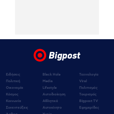
Ειδήσεις
Black Hole
Τεχνολογία
Πολιτική
Media
Viral
Οικονομία
Lifestyle
Πολιτισμός
Κόσμος
Αυτοδιοίκηση
Τουρισμός
Κοινωνία
Αθλητικά
Bigpost TV
Συνεντεύξεις
Αυτοκίνητο
Εφημερίδες