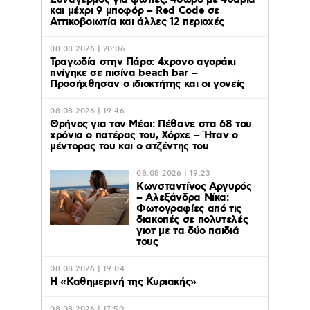
Συναγερμός για φωτιές: 48ωρο με 40άρια
και μέχρι 9 μποφόρ – Red Code σε
Αττικοβοιωτία και άλλες 12 περιοχές
08.08.2026 | 20:06
Τραγωδία στην Πάρο: 4χρονο αγοράκι
πνίγηκε σε πισίνα beach bar –
Προσήχθησαν ο ιδιοκτήτης και οι γονείς
08.08.2026 | 19:46
Θρήνος για τον Μέσι: Πέθανε στα 68 του
χρόνια ο πατέρας του, Χόρχε – Ήταν ο
μέντορας του και ο ατζέντης του
08.08.2026 | 19:23
Κωνσταντίνος Αργυρός
– Αλεξάνδρα Νίκα:
Φωτογραφίες από τις
διακοπές σε πολυτελές
γιοτ με τα δύο παιδιά
τους
08.08.2026 | 19:04
H «Καθημερινή της Κυριακής»
08.08.2026 | 17:50