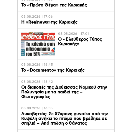
Το «Πρώτο Θέμα» της Κυριακής
08.08.2026 | 17:06
Η «Realnews»της Κυριακής
08.08.2026 | 17:01
Ο «Eλεύθερος Τύπος
Κυριακής»
08.08.2026 | 16:45
Το «Documento» της Κυριακής
08.08.2026 | 16:42
Οι διακοπές της Δούκισσας Νομικού στην
Πολυνησία με τα παιδιά της –
Φωτογραφίες
08.08.2026 | 16:35
Λυκαβηττός: Σε 57χρονη γυναίκα από την
Κυψέλη ανήκει το πτώμα που βρέθηκε σε
σπηλιά – Από πτώση ο θάνατος