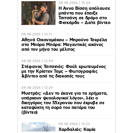
08.08.2026 | 15:20
Η Άννα Βίσση απόλαυσε
μπάντα που έπαιξε
Τσιτσάνη σε δρόμο στο
Φισκάρδο – Δείτε βίντεο
08.08.2026 | 13:11
Αθηνά Οικονομάκου – Μπρούνο Τσερέλα
στα Μπόρα Μπόρα: Mαγευτικές εικόνες
από τον μήνα του μέλιτος
08.08.2026 | 12:44
Στέφανος Τσιτσιπάς: Φούλ ερωτευμένος
με την Κρίστεν Τομς – Φωτογραφίες
&βίντεο από τις διακοπές τους
08.08.2026 | 12:29
Μυστράς: «Δεν το έκανε για τα χρήματα,
υπάρχουν ψυχολογικοί λόγοι», λέει ο
δικηγόρος του 55χρονου που έκρυβε σε
καταψύκτη τη σορό του πατέρα του
(βίντεο)
08.08.2026 | 12:23
Χαρδαλιάς: Καμία