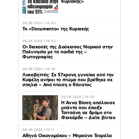
Κυριακής»
08.08.2026 | 16:45
Το «Documento» της Κυριακής
08.08.2026 | 16:42
Οι διακοπές της Δούκισσας Νομικού στην
Πολυνησία με τα παιδιά της –
Φωτογραφίες
08.08.2026 | 16:35
Λυκαβηττός: Σε 57χρονη γυναίκα από την
Κυψέλη ανήκει το πτώμα που βρέθηκε σε
σπηλιά – Από πτώση ο θάνατος
08.08.2026 | 15:20
Η Άννα Βίσση απόλαυσε
μπάντα που έπαιξε
Τσιτσάνη σε δρόμο στο
Φισκάρδο – Δείτε βίντεο
08.08.2026 | 13:11
Αθηνά Οικονομάκου – Μπρούνο Τσερέλα