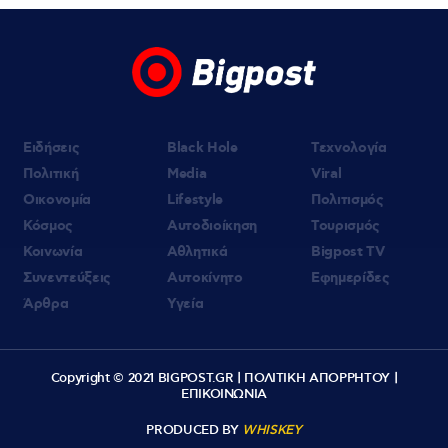
Ειδήσεις
Black Hole
Τεχνολογία
Πολιτική
Media
Viral
Οικονομία
Lifestyle
Πολιτισμός
Κόσμος
Αυτοδιοίκηση
Τουρισμός
Κοινωνία
Αθλητικά
Bigpost TV
Συνεντεύξεις
Αυτοκίνητο
Εφημερίδες
Άρθρα
Υγεία
Copyright © 2021 BIGPOST.GR |
ΠΟΛΙΤΙΚΗ ΑΠΟΡΡΗΤΟΥ
|
ΕΠΙΚΟΙΝΩΝΙΑ
PRODUCED BY
WHISKEY