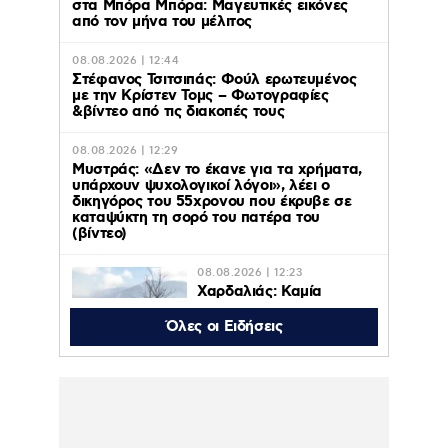
στα Μπόρα Μπόρα: Mαγευτικές εικόνες
από τον μήνα του μέλιτος
08.08.2026 | 12:44
Στέφανος Τσιτσιπάς: Φούλ ερωτευμένος
με την Κρίστεν Τομς – Φωτογραφίες
&βίντεο από τις διακοπές τους
08.08.2026 | 12:29
Μυστράς: «Δεν το έκανε για τα χρήματα,
υπάρχουν ψυχολογικοί λόγοι», λέει ο
δικηγόρος του 55χρονου που έκρυβε σε
καταψύκτη τη σορό του πατέρα του
(βίντεο)
08.08.2026 | 12:23
Χαρδαλιάς: Καμία
ανεμογεννήτρια σε
καμένες και
Όλες οι Ειδήσεις
αναδασωτέες περιοχές
της Αττικής
08.08.2026 | 11:08
Ο Κωνσταντίνος Αργυρός
φωτογραφήθηκε μέσα σε σκάφος:
“Μεσοπέλαγα αρμενίζω”