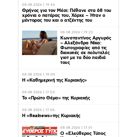
08.08.2026 | 19:46
Θρήνος για τον Μέσι: Πέθανε στα 68 του
χρόνια ο πατέρας του, Χόρχε – Ήταν ο
μέντορας του και ο ατζέντης του
08.08.2026 | 19:23
Κωνσταντίνος Αργυρός
– Αλεξάνδρα Νίκα:
Φωτογραφίες από τις
διακοπές σε πολυτελές
γιοτ με τα δύο παιδιά
τους
08.08.2026 | 19:04
H «Καθημερινή της Κυριακής»
08.08.2026 | 17:50
Το «Πρώτο Θέμα» της Κυριακής
08.08.2026 | 17:06
Η «Realnews»της Κυριακής
08.08.2026 | 17:01
Ο «Eλεύθερος Τύπος