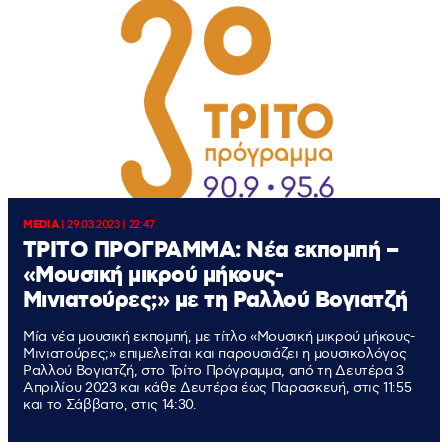
MEDIA
|
29.03.2023 | 22:47
ΤΡΙΤΟ ΠΡΟΓΡΑΜΜΑ: Νέα εκπομπή –
«Μουσική μικρού μήκους-
Μινιατούρες;» με τη Ραλλού Βογιατζή
Μία νέα μουσική εκπομπή, με τίτλο «Μουσική μικρού μήκους-
Μινιατούρες;» επιμελείται και παρουσιάζει η μουσικολόγος
Ραλλού Βογιατζή, στο Τρίτο Πρόγραμμα, από τη Δευτέρα 3
Απριλίου 2023 και κάθε Δευτέρα έως Παρασκευή, στις 11:55
και το Σάββατο, στις 14:30.