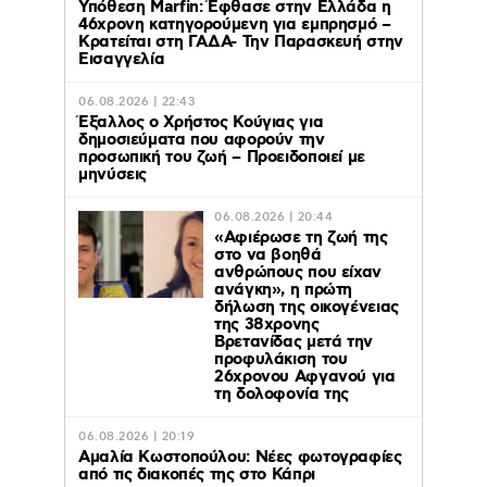
Υπόθεση Marfin: Έφθασε στην Ελλάδα η
46χρονη κατηγορούμενη για εμπρησμό –
Κρατείται στη ΓΑΔΑ- Την Παρασκευή στην
Εισαγγελία
06.08.2026 | 22:43
Έξαλλος ο Χρήστος Κούγιας για
δημοσιεύματα που αφορούν την
προσωπική του ζωή – Προειδοποιεί με
μηνύσεις
06.08.2026 | 20:44
«Αφιέρωσε τη ζωή της
στο να βοηθά
ανθρώπους που είχαν
ανάγκη», η πρώτη
δήλωση της οικογένειας
της 38χρονης
Βρετανίδας μετά την
προφυλάκιση του
26χρονου Αφγανού για
τη δολοφονία της
06.08.2026 | 20:19
Αμαλία Κωστοπούλου: Νέες φωτογραφίες
από τις διακοπές της στο Κάπρι