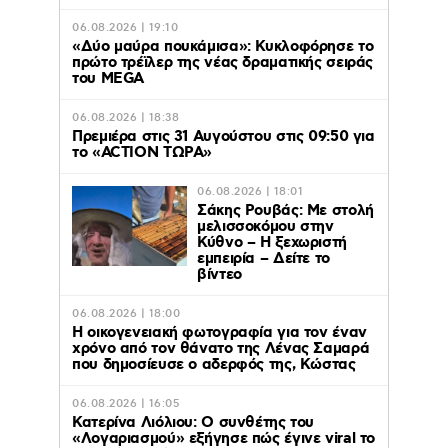
06.08.2026 | 19:10
«Δύο μαύρα πουκάμισα»: Κυκλοφόρησε το
πρώτο τρέϊλερ της νέας δραματικής σειράς
του MEGA
06.08.2026 | 18:38
Πρεμιέρα στις 31 Αυγούστου στις 09:50 για
το «ACTION ΤΩΡΑ»
06.08.2026 | 18:01
Σάκης Ρουβάς: Με στολή
μελισσοκόμου στην
Κύθνο – Η ξεχωριστή
εμπειρία – Δείτε το
βίντεο
06.08.2026 | 18:00
Η οικογενειακή φωτογραφία για τον έναν
χρόνο από τον θάνατο της Λένας Σαμαρά
που δημοσίευσε ο αδερφός της, Κώστας
06.08.2026 | 16:05
Κατερίνα Λιόλιου: Ο συνθέτης του
«Λογαριασμού» εξήγησε πώς έγινε viral το