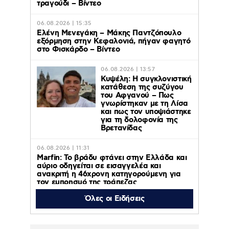
τραγούδι – Βίντεο
06.08.2026 | 15:35
Ελένη Μενεγάκη – Μάκης Παντζόπουλο
εξόρμηση στην Κεφαλονιά, πήγαν φαγητό
στο Φισκάρδο – Βίντεο
06.08.2026 | 13:57
Κυψέλη: Η συγκλονιστική
κατάθεση της συζύγου
του Αφγανού – Πως
γνωρίστηκαν με τη Λίσα
και πως τον υποψιάστηκε
για τη δολοφονία της
Βρετανίδας
06.08.2026 | 11:31
Marfin: Το βράδυ φτάνει στην Ελλάδα και
αύριο οδηγείται σε εισαγγελέα και
ανακριτή η 46χρονη κατηγορούμενη για
τον εμπρησμό της τράπεζας
Όλες οι Ειδήσεις
06.08.2026 | 11:23
Γαρυφαλλιά Καληφώνη: Διακοπές με
φίλους σε Πάρο και Κουφονήσια, χωρίς
τον Χρήστο Μάστορα – Φωτογραφίες