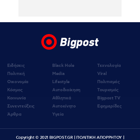
Εύη Βατίδου: Τράβηξε τα βλέμματα με
κόκκινο μπικίνι σε παραλία της Μυκόνου
(βίντεο)
Ειδήσεις
Black Hole
Τεχνολογία
Πολιτική
Media
Viral
Οικονομία
Lifestyle
Πολιτισμός
Κόσμος
Αυτοδιοίκηση
Τουρισμός
Κοινωνία
Αθλητικά
Bigpost TV
Συνεντεύξεις
Αυτοκίνητο
Εφημερίδες
Άρθρα
Υγεία
Copyright © 2021 BIGPOST.GR |
ΠΟΛΙΤΙΚΗ ΑΠΟΡΡΗΤΟΥ
|