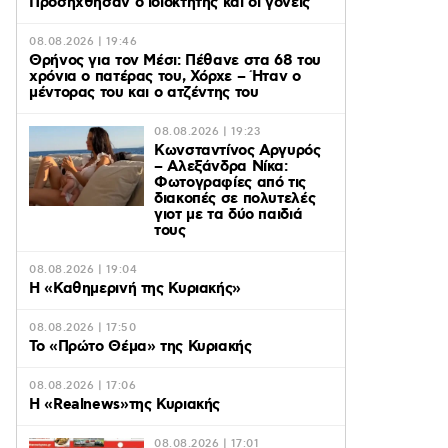
Προσήχθησαν ο ιδιοκτήτης και οι γονείς
08.08.2026 | 19:46
Θρήνος για τον Μέσι: Πέθανε στα 68 του
χρόνια ο πατέρας του, Χόρχε – Ήταν ο
μέντορας του και ο ατζέντης του
08.08.2026 | 19:23
Κωνσταντίνος Αργυρός
– Αλεξάνδρα Νίκα:
Φωτογραφίες από τις
διακοπές σε πολυτελές
γιοτ με τα δύο παιδιά
τους
08.08.2026 | 19:04
H «Καθημερινή της Κυριακής»
08.08.2026 | 17:50
Το «Πρώτο Θέμα» της Κυριακής
08.08.2026 | 17:06
Η «Realnews»της Κυριακής
08.08.2026 | 17:01