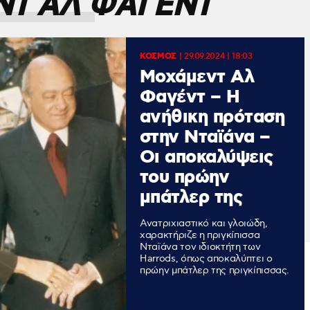
Τ ΑΛ ΦΑΓΕΝΤ
ΚΟΣΜΟΣ
|
29.09.2024 | 18:03
Mοχάμεντ Αλ
Φαγέντ – Η
ανήθικη πρόταση
στην Νταϊάνα –
Οι αποκαλύψεις
του πρώην
μπάτλερ της
Ανατριχιαστικό και γλοιώδη,
χαρακτήριζε η πριγκίπισσα
Νταϊάνα τον ιδιοκτήτη των
Harrods, όπως αποκαλύπτει ο
πρώην μπάτλερ της πριγκίπισσας.