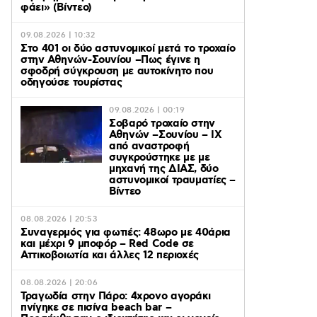
φάει» (Βίντεο)
09.08.2026 | 10:32
Στο 401 οι δύο αστυνομικοί μετά το τροχαίο
στην Αθηνών-Σουνίου –Πως έγινε η
σφοδρή σύγκρουση με αυτοκίνητο που
οδηγούσε τουρίστας
09.08.2026 | 00:19
Σοβαρό τροχαίο στην
Αθηνών –Σουνίου – ΙΧ
από αναστροφή
συγκρούστηκε με με
μηχανή της ΔΙΑΣ, δύο
αστυνομικοί τραυματίες –
Βίντεο
08.08.2026 | 20:53
Συναγερμός για φωτιές: 48ωρο με 40άρια
και μέχρι 9 μποφόρ – Red Code σε
Αττικοβοιωτία και άλλες 12 περιοχές
08.08.2026 | 20:06
Τραγωδία στην Πάρο: 4χρονο αγοράκι
πνίγηκε σε πισίνα beach bar –