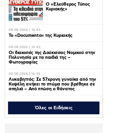
Ο «Eλεύθερος Τύπος
Κυριακής»
08.08.2026 | 16:45
Το «Documento» της Κυριακής
08.08.2026 | 16:42
Οι διακοπές της Δούκισσας Νομικού στην
Πολυνησία με τα παιδιά της –
Φωτογραφίες
08.08.2026 | 16:35
Λυκαβηττός: Σε 57χρονη γυναίκα από την
Κυψέλη ανήκει το πτώμα που βρέθηκε σε
σπηλιά – Από πτώση ο θάνατος
08.08.2026 | 15:20
Η Άννα Βίσση απόλαυσε
Όλες οι Ειδήσεις
μπάντα που έπαιξε
Τσιτσάνη σε δρόμο στο
Φισκάρδο – Δείτε βίντεο
08.08.2026 | 13:11