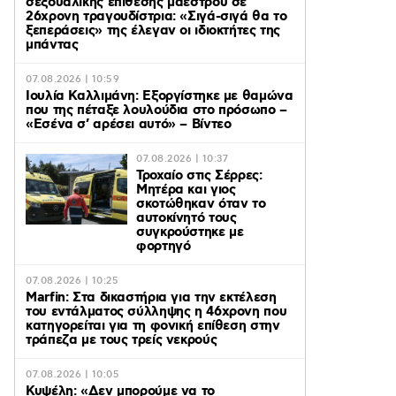
σεξουαλικής επίθεσης μαέστρου σε
26χρονη τραγουδίστρια: «Σιγά-σιγά θα το
ξεπεράσεις» της έλεγαν οι ιδιοκτήτες της
μπάντας
07.08.2026 | 10:59
Ιουλία Καλλιμάνη: Εξοργίστηκε με θαμώνα
που της πέταξε λουλούδια στο πρόσωπο –
«Εσένα σ’ αρέσει αυτό» – Βίντεο
07.08.2026 | 10:37
Τροχαίο στις Σέρρες:
Μητέρα και γιος
σκοτώθηκαν όταν το
αυτοκίνητό τους
συγκρούστηκε με
φορτηγό
07.08.2026 | 10:25
Marfin: Στα δικαστήρια για την εκτέλεση
του εντάλματος σύλληψης η 46χρονη που
κατηγορείται για τη φονική επίθεση στην
τράπεζα με τους τρείς νεκρούς
07.08.2026 | 10:05
Κυψέλη: «Δεν μπορούμε να το