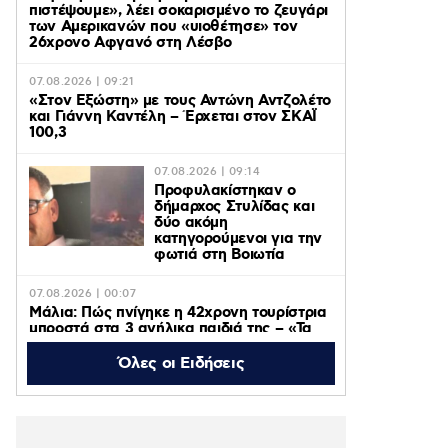
πιστέψουμε», λέει σοκαρισμένο το ζευγάρι
των Αμερικανών που «υιοθέτησε» τον
26χρονο Αφγανό στη Λέσβο
07.08.2026 | 09:21
«Στον Εξώστη» με τους Αντώνη Αντζολέτο
και Γιάννη Καντέλη – Έρχεται στον ΣΚΑΪ
100,3
07.08.2026 | 09:14
Προφυλακίστηκαν ο
δήμαρχος Στυλίδας και
δύο ακόμη
κατηγορούμενοι για την
φωτιά στη Βοιωτία
07.08.2026 | 00:07
Μάλια: Πώς πνίγηκε η 42χρονη τουρίστρια
μπροστά στα 3 ανήλικα παιδιά της – «Τα
παιδιά φώναζαν και έκλαιγαν, ήταν σε
κατάσταση πανικού»
Όλες οι Ειδήσεις
06.08.2026 | 23:39
ΠΑΟΚ – Αντερλεχτ 0-1: Όλα στραβά και
δύσκολα! Στο Βέλγιο η ρεβάνς για τους