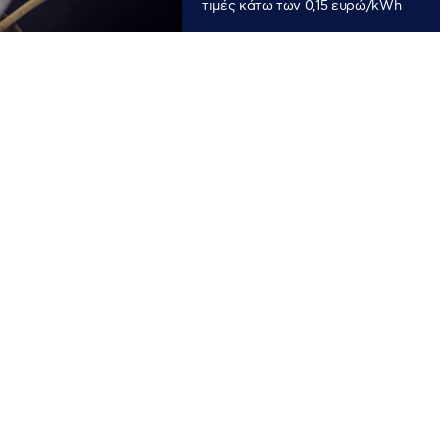
τιμές κάτω των 0,15 ευρώ/kWh