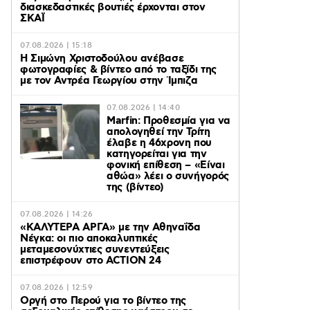
διασκεδαστικές βουτιές έρχονται στον
ΣΚΑΪ
07.08.2026 | 15:18
Η Σιμώνη Χριστοδούλου ανέβασε
φωτογραφίες & βίντεο από το ταξίδι της
με τον Αντρέα Γεωργίου στην Ίμπιζα
07.08.2026 | 14:40
Marfin: Προθεσμία για να
απολογηθεί την Τρίτη
έλαβε η 46χρονη που
κατηγορείται για την
φονική επίθεση – «Είναι
αθώα» λέει ο συνήγορός
της (βίντεο)
07.08.2026 | 14:26
«ΚΑΛΥΤΕΡΑ ΑΡΓΑ» με την Αθηναΐδα
Νέγκα: οι πιο αποκαλυπτικές
μεταμεσονύχτιες συνεντεύξεις
επιστρέφουν στο ACTION 24
07.08.2026 | 12:59
Οργή στο Περού για το βίντεο της