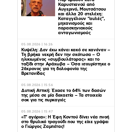
Πυρ ομαδόν κατά
Καρυστιανού από
Αυγερινό, Μουτσάτσου
και άλλα 20 στελέχη:
Καταγγέλουν “αυλές”,
μηχανισμούς και
παρασκηνιακούς
ανταγωνισμούς
05.08.2026 | 16:26
Κυψέλη: Δεν έχω κάνει κακό σε κανέναν –
Τη βρήκα νεκρή δεν την σκότωσα – Ο
ηλικιωμένος «συμβουλάτορας» και το
ταξίδι στην Αράχωβα – Όσα ισχυρίστηκε ο
26χρονος για τη δολοφονία της
Βρετανίδας
05.08.2026 | 15:56
Δυτική Αττική: Έχασε το 64% των δασών
της μέσα σε μία δεκαετία – Τα στοιχεία
σοκ για τις πυρκαγιές
05.08.2026 | 15:47
«Τ’ αγόρια»: Η Έφη Κοντού δίνει νέα πνοή
στο θρυλικό τραγούδι που της είχε γράψει
ο Γιώργος Ζαμπέτας!