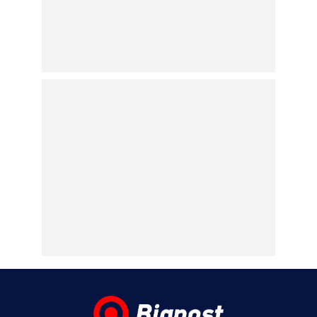
αξίας €75.000 από
Ουκρανό τουρίστα στη
Μύκονο
05.08.2026 | 10:22
Κυψέλη: Απολογείται ο 26χρονος για τη
δολοφονία της 38χρονης Βρετανίδας – Το
βίντεο του Ερυθρού Σταυρού για τη ζωή
του
05.08.2026 | 09:51
Τουρισμός για Όλους 2026-2027: Ανοίγει
το πρόγραμμα, από σήμερα οι αιτήσεις –
Ποιοι δικαιούνται επιδότηση και ποια είναι
τα νέα όρια
05.08.2026 | 00:33
OPEN : Ο Τάσος Δούσης παρουσιάζει τον
«Πιο Αδύναμο Κρίκο» – Η ανακοίνωση του
σταθμού