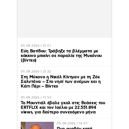
05.08.2026 | 21:51
Εύη Βατίδου: Τράβηξε τα βλέμματα με
κόκκινο μπικίνι σε παραλία της Μυκόνου
(βίντεο)
05.08.2026 | 21:32
Στη Μύκονο η Νικόλ Κίντμαν με τη Ζόε
Σαλντάνα – Στο νησί των ανέμων και η
Κέιτι Πέρι – Βίντεο
05.08.2026 | 17:55
Το Μουντιάλ έβαλε γκολ στις θεάσεις του
ERTFLIX και τον Ιούλιο με 22.551.894
views, για δεύτερο συνεχόμενο μήνα
05.08.2026 | 16:47