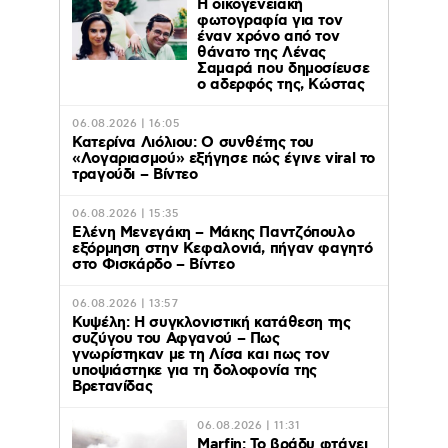
Η οικογενειακή
φωτογραφία για τον
έναν χρόνο από τον
θάνατο της Λένας
Σαμαρά που δημοσίευσε
ο αδερφός της, Κώστας
06.08.2026 | 16:05
Κατερίνα Λιόλιου: Ο συνθέτης του
«Λογαριασμού» εξήγησε πώς έγινε viral το
τραγούδι – Βίντεο
06.08.2026 | 15:35
Ελένη Μενεγάκη – Μάκης Παντζόπουλο
εξόρμηση στην Κεφαλονιά, πήγαν φαγητό
στο Φισκάρδο – Βίντεο
06.08.2026 | 13:57
Κυψέλη: Η συγκλονιστική κατάθεση της
συζύγου του Αφγανού – Πως
γνωρίστηκαν με τη Λίσα και πως τον
υποψιάστηκε για τη δολοφονία της
Βρετανίδας
06.08.2026 | 11:31
Marfin: Το βράδυ φτάνει