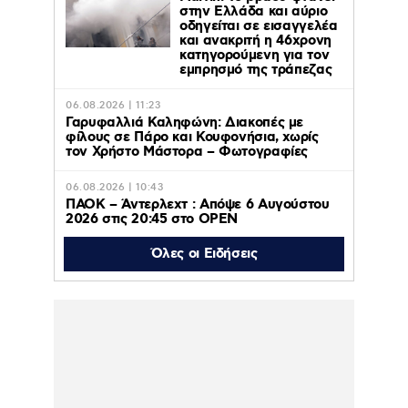
στην Ελλάδα και αύριο
οδηγείται σε εισαγγελέα
και ανακριτή η 46χρονη
κατηγορούμενη για τον
εμπρησμό της τράπεζας
06.08.2026 | 11:23
Γαρυφαλλιά Καληφώνη: Διακοπές με
φίλους σε Πάρο και Κουφονήσια, χωρίς
τον Χρήστο Μάστορα – Φωτογραφίες
06.08.2026 | 10:43
ΠΑΟΚ – Άντερλεχτ : Απόψε 6 Αυγούστου
2026 στις 20:45 στο ΟΡΕΝ
Όλες οι Ειδήσεις
06.08.2026 | 10:38
Κολυδάς: Τι είναι το «πολωμένο μελτέμι»
που συνετέλεσε στην εφιαλτική εξάπλωση
της φωτιάς σε Αττική και Βοιωτία
06.08.2026 | 00:13
Παναθηναϊκός – ΤΣΣΚΑ
1948 1-1: Πλήρωσε τα
λάθη του και πάει για
την πρόκριση στη Σόφια