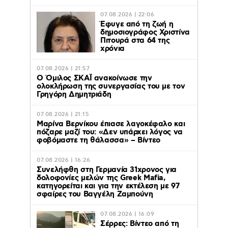
07.08.2026 | 22:06
Έφυγε από τη ζωή η
δημοσιογράφος Χριστίνα
Πιτουρά στα 64 της
χρόνια
07.08.2026 | 21:57
Ο Όμιλος ΣΚΑΪ ανακοίνωσε την
ολοκλήρωση της συνεργασίας του με τον
Γρηγόρη Δημητριάδη
07.08.2026 | 21:15
Μαρίνα Βερνίκου έπιασε λαγοκέφαλο και
πόζαρε μαζί του: «Δεν υπάρχει λόγος να
φοβόμαστε τη θάλασσα» – Βίντεο
07.08.2026 | 16:26
Συνελήφθη στη Γερμανία 31χρονος για
δολοφονίες μελών της Greek Mafia,
κατηγορείται και για την εκτέλεση με 97
σφαίρες του Βαγγέλη Ζαμπούνη
07.08.2026 | 16:09
Σέρρες: Βίντεο από τη