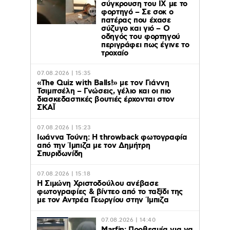
σύγκρουση του ΙΧ με το
φορτηγό – Σε σοκ ο
πατέρας που έχασε
σύζυγο και γιό – Ο
οδηγός του φορτηγού
περιγράφει πως έγινε το
τροχαίο
07.08.2026 | 15:35
«The Quiz with Balls!» με τον Γιάννη
Τσιμιτσέλη – Γνώσεις, γέλιο και οι πιο
διασκεδαστικές βουτιές έρχονται στον
ΣΚΑΪ
07.08.2026 | 15:23
Ιωάννα Τούνη: Η throwback φωτογραφία
από την Ίμπιζα με τον Δημήτρη
Σπυριδωνίδη
07.08.2026 | 15:18
Η Σιμώνη Χριστοδούλου ανέβασε
φωτογραφίες & βίντεο από το ταξίδι της
με τον Αντρέα Γεωργίου στην Ίμπιζα
07.08.2026 | 14:40