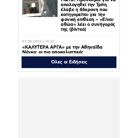
Marfin: Προθεσμία για να
απολογηθεί την Τρίτη
έλαβε η 46χρονη που
κατηγορείται για την
φονική επίθεση – «Είναι
αθώα» λέει ο συνήγορός
της (βίντεο)
07.08.2026 | 14:26
«ΚΑΛΥΤΕΡΑ ΑΡΓΑ» με την Αθηναΐδα
Νέγκα: οι πιο αποκαλυπτικές
μεταμεσονύχτιες συνεντεύξεις
επιστρέφουν στο ACTION 24
Όλες οι Ειδήσεις
07.08.2026 | 12:59
Οργή στο Περού για το βίντεο της
σεξουαλικής επίθεσης μαέστρου σε
26χρονη τραγουδίστρια: «Σιγά-σιγά θα το
ξεπεράσεις» της έλεγαν οι ιδιοκτήτες της
μπάντας
07.08.2026 | 10:59
Ιουλία Καλλιμάνη: Εξοργίστηκε με θαμώνα
που της πέταξε λουλούδια στο πρόσωπο –
«Εσένα σ’ αρέσει αυτό» – Βίντεο