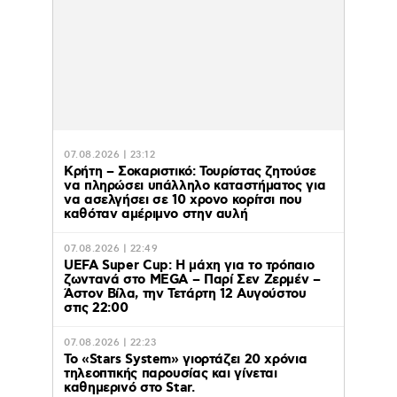
07.08.2026 | 23:12
Κρήτη – Σοκαριστικό: Τουρίστας ζητούσε
να πληρώσει υπάλληλο καταστήματος για
να ασελγήσει σε 10 χρονο κορίτσι που
καθόταν αμέριμνο στην αυλή
07.08.2026 | 22:49
UEFA Super Cup: Η μάχη για το τρόπαιο
ζωντανά στο MEGA – Παρί Σεν Ζερμέν –
Άστον Βίλα, την Τετάρτη 12 Αυγούστου
στις 22:00
07.08.2026 | 22:23
Το «Stars System» γιορτάζει 20 χρόνια
τηλεοπτικής παρουσίας και γίνεται
καθημερινό στο Star.