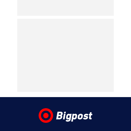
07.08.2026 | 10:37
Τροχαίο στις Σέρρες:
Μητέρα και γιος
σκοτώθηκαν όταν το
αυτοκίνητό τους
συγκρούστηκε με
φορτηγό
07.08.2026 | 10:25
Marfin: Στα δικαστήρια για την εκτέλεση
του εντάλματος σύλληψης η 46χρονη που
κατηγορείται για τη φονική επίθεση στην
τράπεζα με τους τρείς νεκρούς
07.08.2026 | 10:05
Κυψέλη: «Δεν μπορούμε να το
πιστέψουμε», λέει σοκαρισμένο το ζευγάρι
των Αμερικανών που «υιοθέτησε» τον
26χρονο Αφγανό στη Λέσβο
07.08.2026 | 09:21
«Στον Εξώστη» με τους Αντώνη Αντζολέτο
και Γιάννη Καντέλη – Έρχεται στον ΣΚΑΪ
100,3