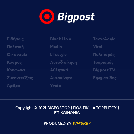
Ειδήσεις
Black Hole
Τεχνολογία
Πολιτική
Media
Viral
Οικονομία
Lifestyle
Πολιτισμός
Κόσμος
Αυτοδιοίκηση
Τουρισμός
Κοινωνία
Αθλητικά
Bigpost TV
Συνεντεύξεις
Αυτοκίνητο
Εφημερίδες
Άρθρα
Υγεία
Copyright © 2021 BIGPOST.GR |
ΠΟΛΙΤΙΚΗ ΑΠΟΡΡΗΤΟΥ
|
ΕΠΙΚΟΙΝΩΝΙΑ
PRODUCED BY
WHISKEY