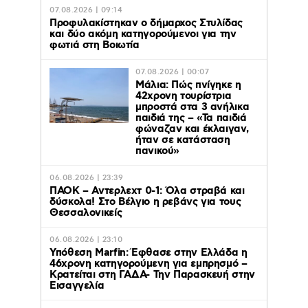
07.08.2026 | 09:14
Προφυλακίστηκαν ο δήμαρχος Στυλίδας
και δύο ακόμη κατηγορούμενοι για την
φωτιά στη Βοιωτία
07.08.2026 | 00:07
Μάλια: Πώς πνίγηκε η
42χρονη τουρίστρια
μπροστά στα 3 ανήλικα
παιδιά της – «Τα παιδιά
φώναζαν και έκλαιγαν,
ήταν σε κατάσταση
πανικού»
06.08.2026 | 23:39
ΠΑΟΚ – Αντερλεχτ 0-1: Όλα στραβά και
δύσκολα! Στο Βέλγιο η ρεβάνς για τους
Θεσσαλονικείς
06.08.2026 | 23:10
Υπόθεση Marfin: Έφθασε στην Ελλάδα η
46χρονη κατηγορούμενη για εμπρησμό –
Κρατείται στη ΓΑΔΑ- Την Παρασκευή στην
Εισαγγελία