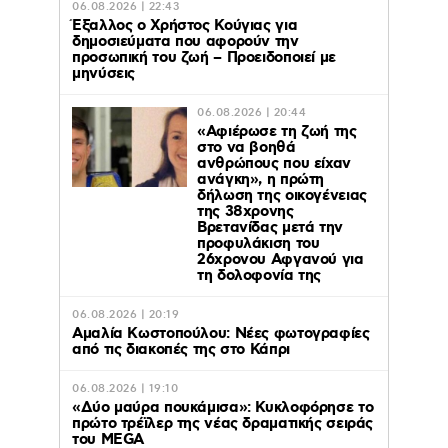
06.08.2026 | 22:43
Έξαλλος ο Χρήστος Κούγιας για
δημοσιεύματα που αφορούν την
προσωπική του ζωή – Προειδοποιεί με
μηνύσεις
06.08.2026 | 20:44
«Αφιέρωσε τη ζωή της
στο να βοηθά
ανθρώπους που είχαν
ανάγκη», η πρώτη
δήλωση της οικογένειας
της 38χρονης
Βρετανίδας μετά την
προφυλάκιση του
26χρονου Αφγανού για
τη δολοφονία της
06.08.2026 | 20:19
Αμαλία Κωστοπούλου: Νέες φωτογραφίες
από τις διακοπές της στο Κάπρι
06.08.2026 | 19:10
«Δύο μαύρα πουκάμισα»: Κυκλοφόρησε το
πρώτο τρέϊλερ της νέας δραματικής σειράς
του MEGA