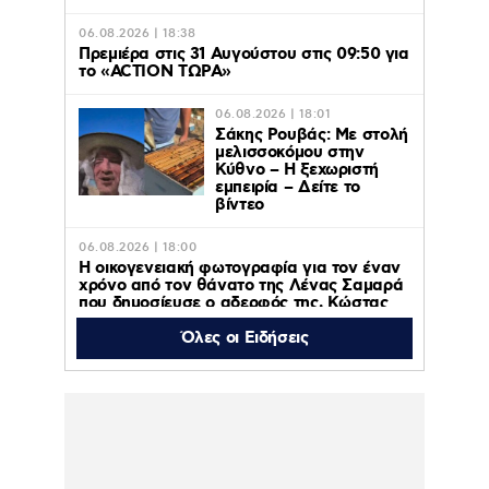
06.08.2026 | 18:38
Πρεμιέρα στις 31 Αυγούστου στις 09:50 για
το «ACTION ΤΩΡΑ»
06.08.2026 | 18:01
Σάκης Ρουβάς: Με στολή
μελισσοκόμου στην
Κύθνο – Η ξεχωριστή
εμπειρία – Δείτε το
βίντεο
06.08.2026 | 18:00
Η οικογενειακή φωτογραφία για τον έναν
χρόνο από τον θάνατο της Λένας Σαμαρά
που δημοσίευσε ο αδερφός της, Κώστας
Όλες οι Ειδήσεις
06.08.2026 | 16:05
Κατερίνα Λιόλιου: Ο συνθέτης του
«Λογαριασμού» εξήγησε πώς έγινε viral το
τραγούδι – Βίντεο
06.08.2026 | 15:35
Ελένη Μενεγάκη – Μάκης Παντζόπουλο
εξόρμηση στην Κεφαλονιά, πήγαν φαγητό