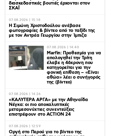
διασκεδαστικές βουτιές έρχονται στον
ΣΚΑΪ
07.08.2026 | 15:18
Η Σιμώνη Χριστοδούλου ανέβασε
φωτογραφίες & βίντεο από το ταξίδι της
με τον Αντρέα Γεωργίου στην Ίμπιζα
07.08.2026 | 14:40
Marfin: Προθεσμία για να
απολογηθεί την Τρίτη
έλαβε η 46χρονη που
κατηγορείται για την
φονική επίθεση – «Είναι
αθώα» λέει ο συνήγορός
της (βίντεο)
07.08.2026 | 14:26
«ΚΑΛΥΤΕΡΑ ΑΡΓΑ» με την Αθηναΐδα
Νέγκα: οι πιο αποκαλυπτικές
μεταμεσονύχτιες συνεντεύξεις
επιστρέφουν στο ACTION 24
07.08.2026 | 12:59
Οργή στο Περού για το βίντεο της