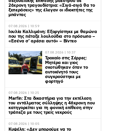
σεξουαλικής επίθεσης μαέστρου σε
26χρονη τραγουδίστρια: «Σιγά-σιγά θα το
ξεπεράσεις» της έλεγαν οι ιδιοκτήτες της
μπάντας
07.08.2026 | 10:59
Ιουλία Καλλιμάνη: Εξοργίστηκε με θαμώνα
που της πέταξε λουλούδια στο πρόσωπο –
«Εσένα σ’ αρέσει αυτό» – Βίντεο
07.08.2026 | 10:37
Τροχαίο στις Σέρρες:
Μητέρα και γιος
σκοτώθηκαν όταν το
αυτοκίνητό τους
συγκρούστηκε με
φορτηγό
07.08.2026 | 10:25
Marfin: Στα δικαστήρια για την εκτέλεση
του εντάλματος σύλληψης η 46χρονη που
κατηγορείται για τη φονική επίθεση στην
τράπεζα με τους τρείς νεκρούς
07.08.2026 | 10:05
Κυψέλη: «Δεν μπορούμε να το