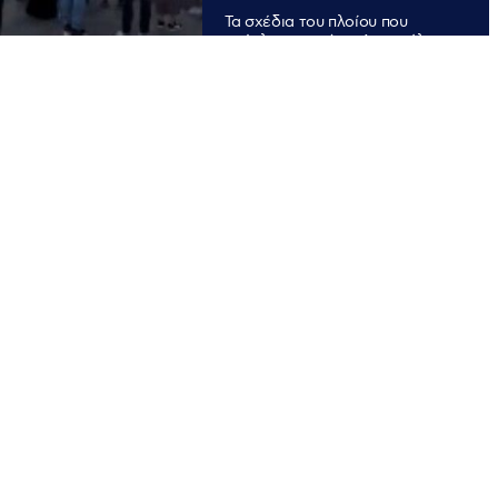
Τα σχέδια του πλοίου που
απέπλευσε από το Ακαπούλκο
για το ταξίδι περιελάμβαναν
προσέγγιση σε 22 λιμάνια σε 15
χώρες σε 254 ημέρες. Το
πλήρωμα είχε προγραμματιστεί
να περάσει 170 ημέρες πλέοντας
και 84 ημέρες στο λιμάνι,
σύμφωνα με το Ναυτικό του
Μεξικού.