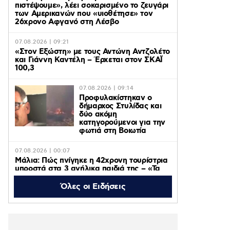
πιστέψουμε», λέει σοκαρισμένο το ζευγάρι
των Αμερικανών που «υιοθέτησε» τον
26χρονο Αφγανό στη Λέσβο
07.08.2026 | 09:21
«Στον Εξώστη» με τους Αντώνη Αντζολέτο
και Γιάννη Καντέλη – Έρχεται στον ΣΚΑΪ
100,3
07.08.2026 | 09:14
Προφυλακίστηκαν ο
δήμαρχος Στυλίδας και
δύο ακόμη
κατηγορούμενοι για την
φωτιά στη Βοιωτία
07.08.2026 | 00:07
Μάλια: Πώς πνίγηκε η 42χρονη τουρίστρια
μπροστά στα 3 ανήλικα παιδιά της – «Τα
παιδιά φώναζαν και έκλαιγαν, ήταν σε
κατάσταση πανικού»
Όλες οι Ειδήσεις
06.08.2026 | 23:39
ΠΑΟΚ – Αντερλεχτ 0-1: Όλα στραβά και
δύσκολα! Στο Βέλγιο η ρεβάνς για τους