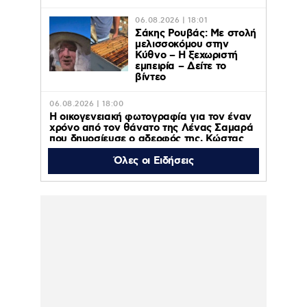
06.08.2026 | 18:01
Σάκης Ρουβάς: Με στολή
μελισσοκόμου στην
Κύθνο – Η ξεχωριστή
εμπειρία – Δείτε το
βίντεο
06.08.2026 | 18:00
Η οικογενειακή φωτογραφία για τον έναν
χρόνο από τον θάνατο της Λένας Σαμαρά
που δημοσίευσε ο αδερφός της, Κώστας
Όλες οι Ειδήσεις
06.08.2026 | 16:05
Κατερίνα Λιόλιου: Ο συνθέτης του
«Λογαριασμού» εξήγησε πώς έγινε viral το
τραγούδι – Βίντεο
06.08.2026 | 15:35
Ελένη Μενεγάκη – Μάκης Παντζόπουλο
εξόρμηση στην Κεφαλονιά, πήγαν φαγητό
στο Φισκάρδο – Βίντεο
06.08.2026 | 13:57
Κυψέλη: Η συγκλονιστική