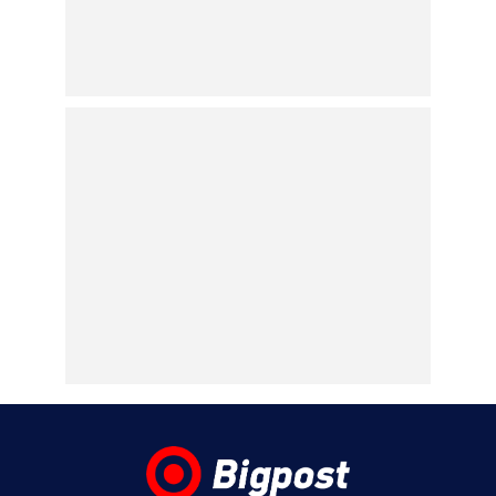
κατάθεση της συζύγου
του Αφγανού – Πως
γνωρίστηκαν με τη Λίσα
και πως τον υποψιάστηκε
για τη δολοφονία της
Βρετανίδας
06.08.2026 | 11:31
Marfin: Το βράδυ φτάνει στην Ελλάδα και
αύριο οδηγείται σε εισαγγελέα και
ανακριτή η 46χρονη κατηγορούμενη για
τον εμπρησμό της τράπεζας
06.08.2026 | 11:23
Γαρυφαλλιά Καληφώνη: Διακοπές με
φίλους σε Πάρο και Κουφονήσια, χωρίς
τον Χρήστο Μάστορα – Φωτογραφίες
06.08.2026 | 10:43
ΠΑΟΚ – Άντερλεχτ : Απόψε 6 Αυγούστου
2026 στις 20:45 στο ΟΡΕΝ