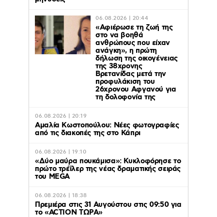
06.08.2026 | 20:44
«Αφιέρωσε τη ζωή της
στο να βοηθά
ανθρώπους που είχαν
ανάγκη», η πρώτη
δήλωση της οικογένειας
της 38χρονης
Βρετανίδας μετά την
προφυλάκιση του
26χρονου Αφγανού για
τη δολοφονία της
06.08.2026 | 20:19
Αμαλία Κωστοπούλου: Νέες φωτογραφίες
από τις διακοπές της στο Κάπρι
06.08.2026 | 19:10
«Δύο μαύρα πουκάμισα»: Κυκλοφόρησε το
πρώτο τρέϊλερ της νέας δραματικής σειράς
του MEGA
06.08.2026 | 18:38
Πρεμιέρα στις 31 Αυγούστου στις 09:50 για
το «ACTION ΤΩΡΑ»