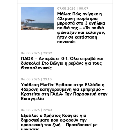
07.08.2026 | 00:07
Μάλια: Πώς πνίγηκε η
42χρονη τουρίστρια
μπροστά στα 3 ανήλικα
παιδιά της – «Τα παιδιά
φώναζαν και έκλαιγαν,
ήταν σε κατάσταση
πανικού»
06.08.2026 | 23:39
ΠΑΟΚ – Αντερλεχτ 0-1: Όλα στραβά και
δύσκολα! Στο Βέλγιο η ρεβάνς για τους
Θεσσαλονικείς
06.08.2026 | 23:10
Υπόθεση Marfin: Έφθασε στην Ελλάδα η
46χρονη κατηγορούμενη για εμπρησμό –
Κρατείται στη ΓΑΔΑ- Την Παρασκευή στην
Εισαγγελία
06.08.2026 | 22:43
Έξαλλος ο Χρήστος Κούγιας για
δημοσιεύματα που αφορούν την
προσωπική του ζωή – Προειδοποιεί με
μηνύσεις