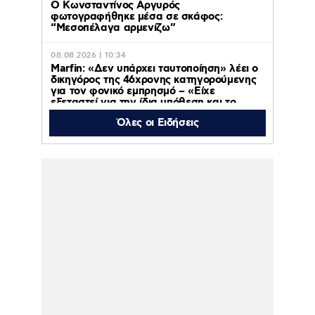
Ο Κωνσταντίνος Αργυρός
φωτογραφήθηκε μέσα σε σκάφος:
“Μεσοπέλαγα αρμενίζω”
08.08.2026 | 10:34
Marfin: «Δεν υπάρχει ταυτοποίηση» λέει ο
δικηγόρος της 46χρονης κατηγορούμενης
για τον φονικό εμπρησμό – «Είχε
εξεταστεί για την ίδια υπόθεση και το
2022» (βίντεο)
Όλες οι Ειδήσεις
08.08.2026 | 10:08
Αμερικανικό Πεντάγωνο:
Νέα βίντεο,
φωτογραφίες και
αναφορές για UFO – Το
«τρίγωνο» και οι
«ψυχρές σφαίρες»
07.08.2026 | 23:51
«Ελπίδα για τη Δημοκρατία»: Νέες βαριές
καταγγελίες κατά Καρυστιανού, Γρατσία,
Γαλανού και αυλικών ότι «μετέτρεψαν το
κίνημα σε φοβικό αρχηγικό κόμμα»
07.08.2026 | 23:12