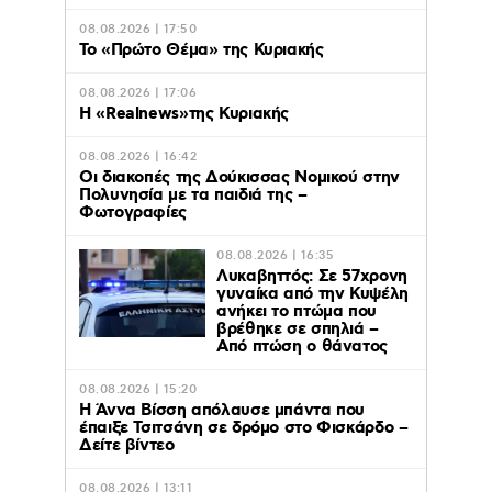
08.08.2026 | 17:50
Το «Πρώτο Θέμα» της Κυριακής
08.08.2026 | 17:06
Η «Realnews»της Κυριακής
08.08.2026 | 16:42
Οι διακοπές της Δούκισσας Νομικού στην
Πολυνησία με τα παιδιά της –
Φωτογραφίες
08.08.2026 | 16:35
Λυκαβηττός: Σε 57χρονη
γυναίκα από την Κυψέλη
ανήκει το πτώμα που
βρέθηκε σε σπηλιά –
Από πτώση ο θάνατος
08.08.2026 | 15:20
Η Άννα Βίσση απόλαυσε μπάντα που
έπαιξε Τσιτσάνη σε δρόμο στο Φισκάρδο –
Δείτε βίντεο
08.08.2026 | 13:11