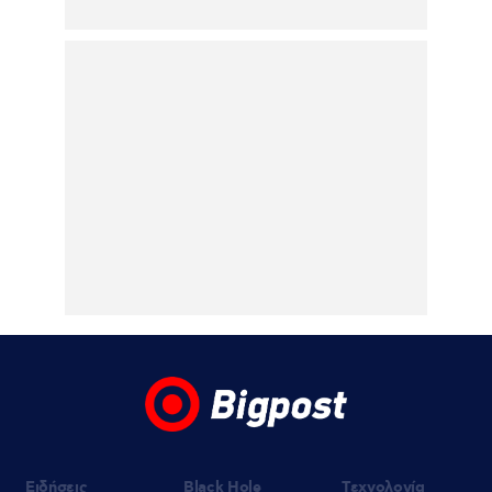
Κρήτη – Σοκαριστικό: Τουρίστας ζητούσε
να πληρώσει υπάλληλο καταστήματος για
να ασελγήσει σε 10 χρονο κορίτσι που
καθόταν αμέριμνο στην αυλή
07.08.2026 | 22:49
UEFA Super Cup: Η μάχη για το τρόπαιο
ζωντανά στο MEGA – Παρί Σεν Ζερμέν –
Άστον Βίλα, την Τετάρτη 12 Αυγούστου
στις 22:00
Ειδήσεις
Black Hole
Τεχνολογία