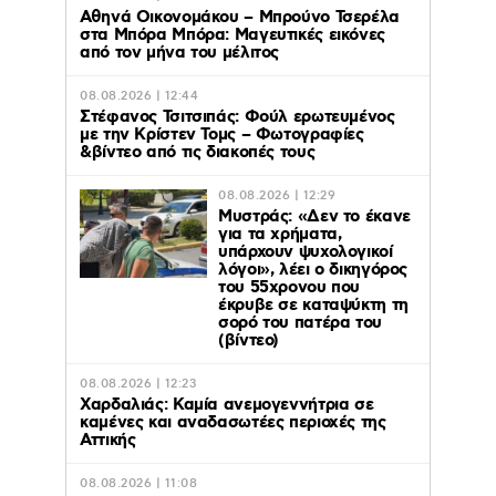
Αθηνά Οικονομάκου – Μπρούνο Τσερέλα
στα Μπόρα Μπόρα: Mαγευτικές εικόνες
από τον μήνα του μέλιτος
08.08.2026 | 12:44
Στέφανος Τσιτσιπάς: Φούλ ερωτευμένος
με την Κρίστεν Τομς – Φωτογραφίες
&βίντεο από τις διακοπές τους
08.08.2026 | 12:29
Μυστράς: «Δεν το έκανε
για τα χρήματα,
υπάρχουν ψυχολογικοί
λόγοι», λέει ο δικηγόρος
του 55χρονου που
έκρυβε σε καταψύκτη τη
σορό του πατέρα του
(βίντεο)
08.08.2026 | 12:23
Χαρδαλιάς: Καμία ανεμογεννήτρια σε
καμένες και αναδασωτέες περιοχές της
Αττικής
08.08.2026 | 11:08