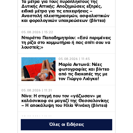
Τα μέτρα για τους πυρόπληκτους της
Δυτικής Αττικής: Αποζημιώσεις εξπρές,
ειδικά μέτρα για τις επιχειρήσεις –
Αναστολή πλειστηριασμών, ασφαλιστικών
και φορολογικών υποχρεώσεων (βίντεο)
05.08.2026 | 15:22
Ντορέττα Παπαδημητρίου: «Εσύ περιμένεις
τη ρίζα στο κομμωτήριο ή πας σπίτι σου να
λουστείς;»
05.08.2026 | 11:45
Μαρία Αντωνά: Νέες
φωτογραφίες και βίντεο
από τις διακοπές της με
τον Γιώργο Λιάγκα!
05.08.2026 | 11:31
Νίνο: Η στιγμή που τον «γάζωσαν» με
καλάσνικοφ σε μαγαζί της Θεσσαλονίκης
– Η αποκάλυψη του Ηλία Ψινάκη (βίντεο)
05.08.2026 | 11:11
Axios: ΗΠΑ, Ιράν και Ομάν κοντά σε
Όλες οι Ειδήσεις
συμφωνία για το άνοιγμα των Στενών του
Ορμούζ – Οι όροι