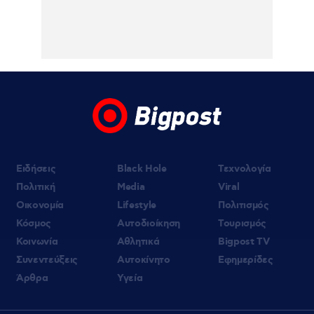
05.08.2026 | 00:33
OPEN : Ο Τάσος Δούσης παρουσιάζει τον
«Πιο Αδύναμο Κρίκο» – Η ανακοίνωση του
σταθμού
Ειδήσεις
Black Hole
Τεχνολογία
Πολιτική
Media
Viral
Οικονομία
Lifestyle
Πολιτισμός
Κόσμος
Αυτοδιοίκηση
Τουρισμός
Κοινωνία
Αθλητικά
Bigpost TV
Συνεντεύξεις
Αυτοκίνητο
Εφημερίδες
Άρθρα
Υγεία