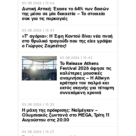
05.08.2026 | 15:56
Δυτική Αττική: Έχασε το 64% των δασών
της μέσα σε μία δεκαετία – Τα στοιχεία
σοκ για τις πυρκαγιές
05.08.2026 | 15:47
«Τ’ αγόρια»: Η Έφη Κοντού δίνει νέα πνοή
στο θρυλικό τραγούδι που της είχε γράψει
ο Γιώργος Ζαμπέτας!
05.08.2026 | 15:42
Το Release Athens
Festival 2026 άφησε τις
καλύτερες μουσικές
αναμνήσεις – Η Allwyn
κράτησε τον παλμό και
εκτός σκηνής για τέταρτη
συνεχόμενη χρονιά
05.08.2026 | 15:33
Η μάχη της πρόκρισης: Ναϊμέγκεν –
Ολυμπιακός ζωντανά στο MEGA, Τρίτη 11
Αυγούστου στις 20:30
05.08.2026 | 15:27