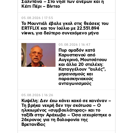
Σαλντάνα – Στο νησί των ανέμων και η
Κέιτι Πέρι – Βίντεο
05.08.2026 | 17:55
Το Μουντιάλ έβαλε γκολ στις θεάσεις του
ERTFLIX και τον Ιούλιο με 22.551.894
views, για δεύτερο συνεχόμενο μήνα
05.08.2026 | 16:47
Πυρ ομαδόν κατά
Καρυστιανού από
Αυγερινό, Μουτσάτσου
και άλλα 20 στελέχη:
Καταγγέλουν “αυλές”,
μηχανισμούς και
παρασκηνιακούς
ανταγωνισμούς
05.08.2026 | 16:26
Κυψέλη: Δεν έχω κάνει κακό σε κανέναν –
Τη βρήκα νεκρή δεν την σκότωσα – Ο
ηλικιωμένος «συμβουλάτορας» και το
ταξίδι στην Αράχωβα – Όσα ισχυρίστηκε ο
26χρονος για τη δολοφονία της
Βρετανίδας